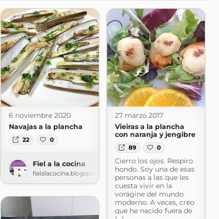
6 noviembre 2020
27 marzo 2017
Navajas a la plancha
Vieiras a la plancha
con naranja y jengibre
22
0
89
0
Cierro los ojos. Respiro
Fiel a la cocina
hondo. Soy una de esas
fielalacocina.blogspot.com
personas a las que les
 me lo como
cuesta vivir en la
mo2020.blogspot.com
vorágine del mundo
moderno. A veces, creo
que he nacido fuera de