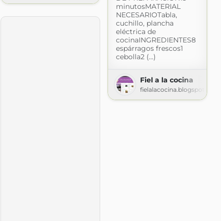
minutosMATERIAL
NECESARIOTabla,
cuchillo, plancha
com
eléctrica de
cocinaINGREDIENTES8
espárragos frescos1
cebolla2 (...)
Fiel a la cocina
fielalacocina.blogspot.com