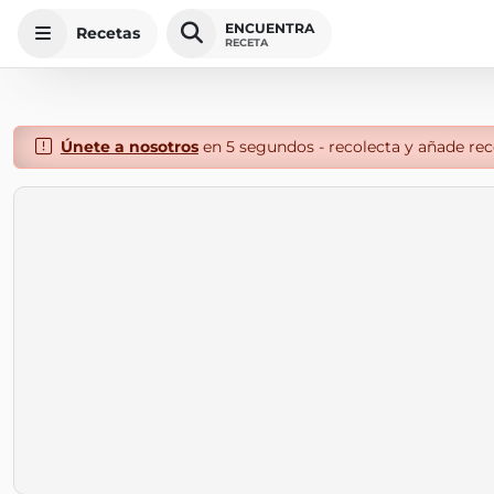
ENCUENTRA
Recetas
RECETA
Únete a nosotros
en 5 segundos - recolecta y añade rece