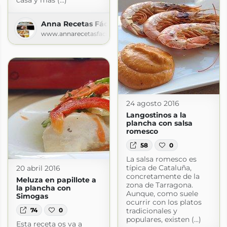
casa y más (...)
Anna Recetas Fáciles
www.annarecetasfaciles.com
24 agosto 2016
Langostinos a la
plancha con salsa
romesco
58
0
La salsa romesco es
típica de Cataluña,
20 abril 2016
concretamente de la
Meluza en papillote a
zona de Tarragona.
la plancha con
Aunque, como suele
Simogas
ocurrir con los platos
74
0
tradicionales y
populares, existen (...)
Esta receta os va a