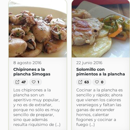
8 agosto 2016
22 junio 2016
Chipirones a la
Solomillo con
plancha Simogas
pimientos a la plancha
47
1
63
0
Los chipirones a la
Cocinar a la plancha es
plancha son un
sencillo y rápido; ahora
aperitivo muy popular,
que vienen los calores
y no es de extrañar,
veraniegos y faltan las
porque no sólo es muy
ganas de encender
sencillo de preparar,
hornos, calentar
sino que además
fogones y cocinar a
resulta riquísimo de (...)
fuego (...)