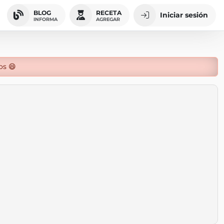
BLOG
RECETA
Iniciar sesión
INFORMA
AGREGAR
os 😄