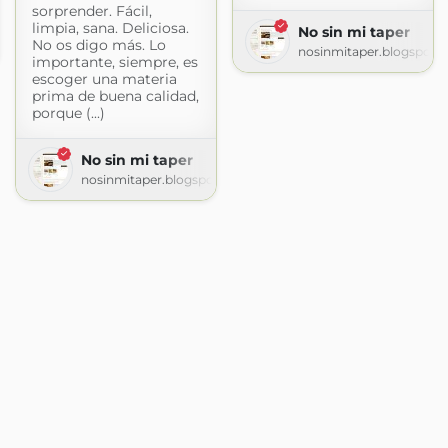
sorprender. Fácil,
limpia, sana. Deliciosa.
No sin mi taper
No os digo más. Lo
t.com
nosinmitaper.blogspot.
importante, siempre, es
escoger una materia
prima de buena calidad,
porque (...)
No sin mi taper
nosinmitaper.blogspot.com