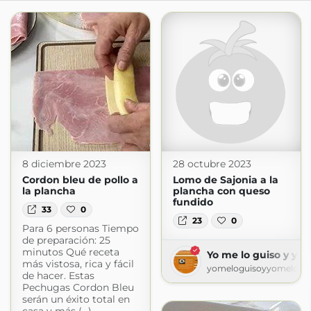
8 diciembre 2023
28 octubre 2023
Cordon bleu de pollo a
Lomo de Sajonia a la
la plancha
plancha con queso
fundido
33
0
23
0
Para 6 personas Tiempo
de preparación: 25
minutos Qué receta
Yo me lo guiso y yo
más vistosa, rica y fácil
yomeloguisoyyomeloco
de hacer. Estas
Pechugas Cordon Bleu
serán un éxito total en