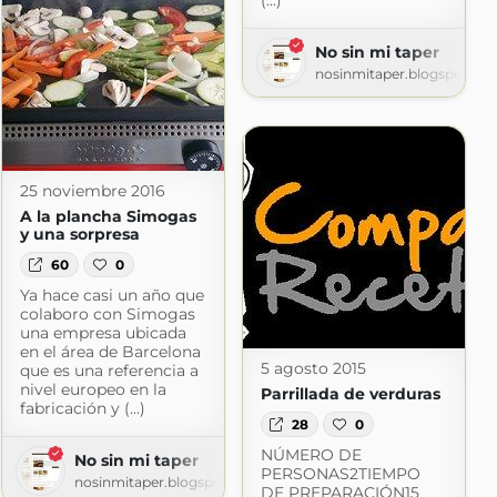
(...)
No sin mi taper
nosinmitaper.blogspot.co
25 noviembre 2016
A la plancha Simogas
y una sorpresa
60
0
Ya hace casi un año que
colaboro con Simogas
una empresa ubicada
en el área de Barcelona
5 agosto 2015
que es una referencia a
nivel europeo en la
Parrillada de verduras
fabricación y (...)
28
0
NÚMERO DE
No sin mi taper
PERSONAS2TIEMPO
nosinmitaper.blogspot.com
DE PREPARACIÓN15