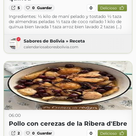
0
5
0
Guardar
Delicioso
Ingredientes: ½ kilo de maní pelado y tostado ½ taza
de almendras peladas ½ taza de coco rallado 1 kilo de
quínua bien lavada 1 taza arroz bien lavado 2 tazas (...)
Sabores de Bolivia » Receta
calendariosaboresbolivia.com
06:00
Pollo con cerezas de la Ribera d'Ebre
0
2
0
Guardar
Delicioso