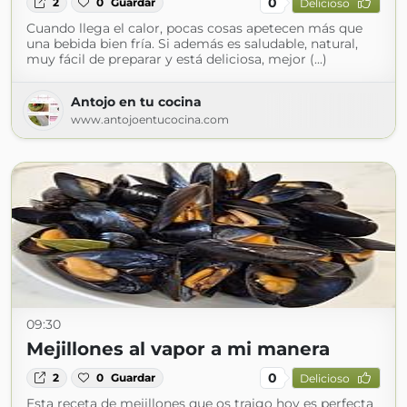
0
2
0
Guardar
Delicioso
Cuando llega el calor, pocas cosas apetecen más que
una bebida bien fría. Si además es saludable, natural,
muy fácil de preparar y está deliciosa, mejor (...)
Antojo en tu cocina
www.antojoentucocina.com
09:30
Mejillones al vapor a mi manera
0
2
0
Guardar
Delicioso
Esta receta de mejillones que os traigo hoy es perfecta