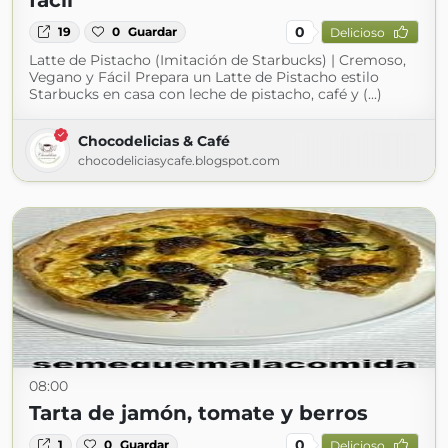
fácil
0
19
0
Guardar
Delicioso
Latte de Pistacho (Imitación de Starbucks) | Cremoso,
Vegano y Fácil Prepara un Latte de Pistacho estilo
Starbucks en casa con leche de pistacho, café y (...)
Chocodelicias & Café
chocodeliciasycafe.blogspot.com
08:00
Tarta de jamón, tomate y berros
0
1
0
Guardar
Delicioso