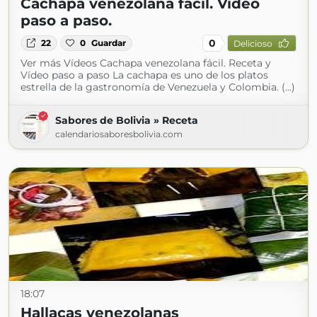
Cachapa venezolana fácil. Vídeo
paso a paso.
0
22
0
Guardar
Delicioso
Ver más Vídeos Cachapa venezolana fácil. Receta y
Vídeo paso a paso La cachapa es uno de los platos
estrella de la gastronomía de Venezuela y Colombia. (...)
Sabores de Bolivia » Receta
calendariosaboresbolivia.com
18:07
Hallacas venezolanas