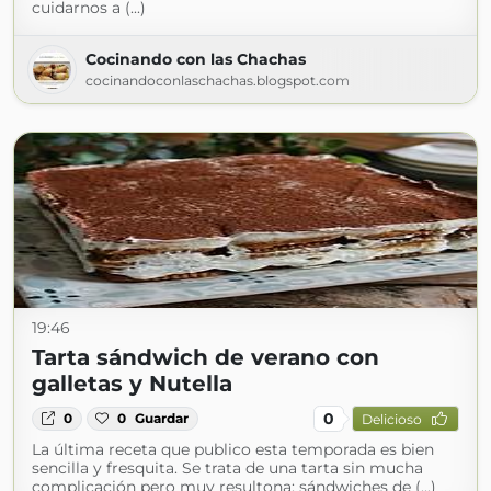
cuidarnos a (...)
Cocinando con las Chachas
cocinandoconlaschachas.blogspot.com
19:46
Tarta sándwich de verano con
galletas y Nutella
0
0
0
Guardar
Delicioso
La última receta que publico esta temporada es bien
sencilla y fresquita. Se trata de una tarta sin mucha
complicación pero muy resultona: sándwiches de (...)