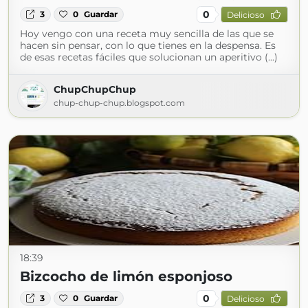
0
3
0
Guardar
Delicioso
Hoy vengo con una receta muy sencilla de las que se
hacen sin pensar, con lo que tienes en la despensa. Es
de esas recetas fáciles que solucionan un aperitivo (...)
ChupChupChup
chup-chup-chup.blogspot.com
18:39
Bizcocho de limón esponjoso
0
3
0
Guardar
Delicioso