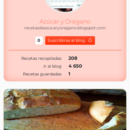
Azúcar y Orégano
recetasdeazucaryoregano.blogspot.com
0
Suscribirse al blog
208
Recetas recopiladas
4 650
Ir al blog
1
Recetas guardadas