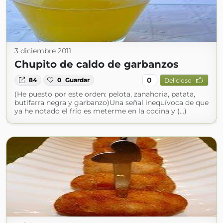
3 diciembre 2011
Chupito de caldo de garbanzos
0
84
0
Guardar
Delicioso
(He puesto por este orden: pelota, zanahoria, patata,
butifarra negra y garbanzo)Una señal inequívoca de que
ya he notado el frío es meterme en la cocina y (...)