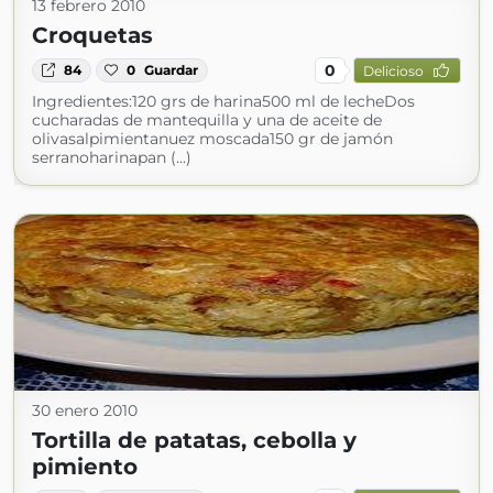
13 febrero 2010
Croquetas
0
84
0
Guardar
Delicioso
Ingredientes:120 grs de harina500 ml de lecheDos
cucharadas de mantequilla y una de aceite de
olivasalpimientanuez moscada150 gr de jamón
serranoharinapan (...)
30 enero 2010
Tortilla de patatas, cebolla y
pimiento