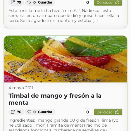
0
79
0
Guardar
Delicioso
Esta tortilla me la ha hizo "mi niña", Nadiesda, esta
semana, en un arrebato que le dió y quiso hacer ella la
cena. Se lo agradecí un montón y estaba (...)
4 mayo 2011
Timbal de mango y fresón a la
menta
0
76
0
Guardar
Delicioso
Ingredientes:1 mango grande100 g de fresón1 lima (yo
he utilizado limón)1 ramita de menta1 racimo de
arándanos (opcional)1 cucharada de semillas de (...)