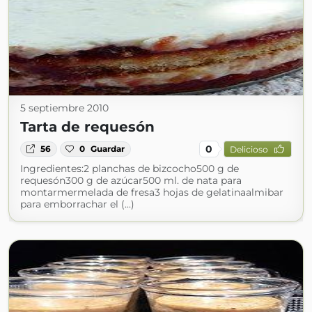
5 septiembre 2010
Tarta de requesón
0
56
0
Guardar
Delicioso
Ingredientes:2 planchas de bizcocho500 g de
requesón300 g de azúcar500 ml. de nata para
montarmermelada de fresa3 hojas de gelatinaalmibar
para emborrachar el (...)