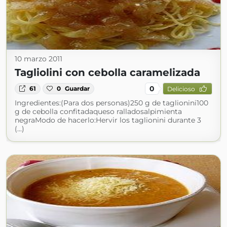
10 marzo 2011
Tagliolini con cebolla caramelizada
0
61
0
Guardar
Delicioso
Ingredientes:(Para dos personas)250 g de taglionini100
g de cebolla confitadaqueso ralladosalpimienta
negraModo de hacerlo:Hervir los taglionini durante 3
(...)