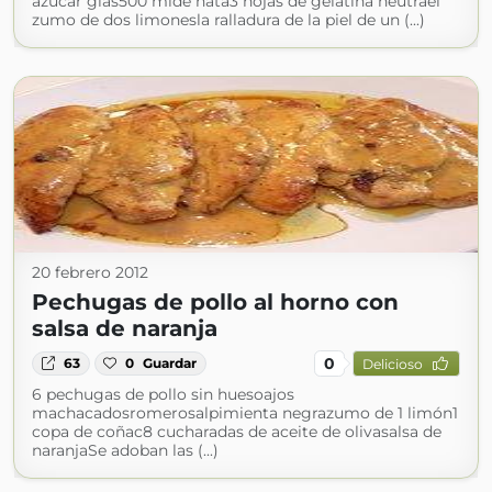
azúcar glas500 mlde nata3 hojas de gelatina neutrael
zumo de dos limonesla ralladura de la piel de un (...)
20 febrero 2012
Pechugas de pollo al horno con
salsa de naranja
0
63
0
Guardar
Delicioso
6 pechugas de pollo sin huesoajos
machacadosromerosalpimienta negrazumo de 1 limón1
copa de coñac8 cucharadas de aceite de olivasalsa de
naranjaSe adoban las (...)