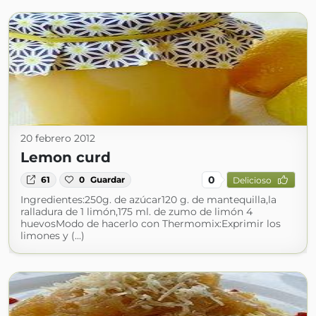
20 febrero 2012
Lemon curd
0
61
0
Guardar
Delicioso
Ingredientes:250g. de azúcar120 g. de mantequilla,la
ralladura de 1 limón,175 ml. de zumo de limón 4
huevosModo de hacerlo con Thermomix:Exprimir los
limones y (...)