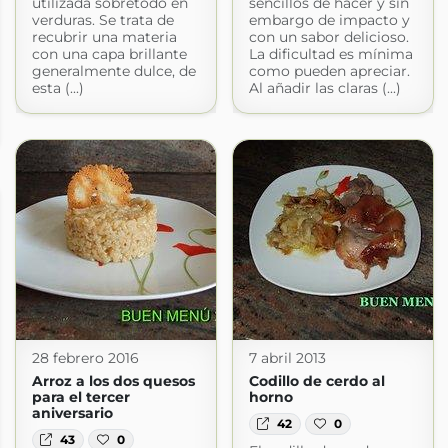
utilizada sobretodo en
sencillos de hacer y sin
verduras. Se trata de
embargo de impacto y
recubrir una materia
con un sabor delicioso.
con una capa brillante
La dificultad es mínima
generalmente dulce, de
como pueden apreciar.
esta (...)
Al añadir las claras (...)
28 febrero 2016
7 abril 2013
Arroz a los dos quesos
Codillo de cerdo al
para el tercer
horno
aniversario
42
0
43
0