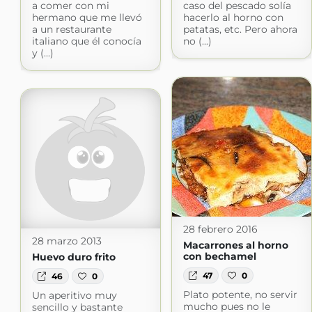
a comer con mi
caso del pescado solía
hermano que me llevó
hacerlo al horno con
a un restaurante
patatas, etc. Pero ahora
italiano que él conocía
no (...)
y (...)
28 febrero 2016
28 marzo 2013
Macarrones al horno
con bechamel
Huevo duro frito
47
0
46
0
Plato potente, no servir
Un aperitivo muy
mucho pues no le
sencillo y bastante