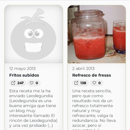
12 mayo 2013
2 abril 2013
Fritos subidos
Refresco de fresas
247
0
138
0
Esta receta me la ha
Una receta sencilla,
enviado Leodegundia
pero que como
(Leodegundia es una
resultado nos da un
buena amiga que tiene
refresco totalmente
un blog muy
natural y muy
interesante llamado El
refrescante, valga la
rincón de Leodegundia)
redundancia. No lleva
y una vez probado (...)
azúcar, pero si