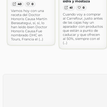
sidra y mostaza
40
0
41
0
Vamos hoy con una
Cuando voy a comprar
receta del Doctor
al Carrefour, justo antes
Honoris Causa Martín
de las cajas hay un
Berasategui, sí, sí, lo
aparador con productos
han leído bien Doctor
que están a punto de
Honoris Causa.Fue
caducar y que ofrecen
nombrado DHC en
al 50%, siempre con el
Tours, Francia el (...)
(...)