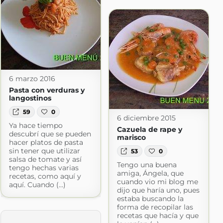
6 marzo 2016
Pasta con verduras y
langostinos
59
0
6 diciembre 2015
Ya hace tiempo
Cazuela de rape y
descubrí que se pueden
marisco
hacer platos de pasta
sin tener que utilizar
53
0
salsa de tomate y así
Tengo una buena
tengo hechas varias
amiga, Ángela, que
recetas, como aquí y
cuando vio mi blog me
aquí. Cuando (...)
dijo que haría uno, pues
estaba buscando la
forma de recopilar las
recetas que hacía y que