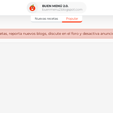
BUEN MENÚ 2.0.
buenmenu2.blogspot.com
Nuevas recetas
Popular
tas, reporta nuevos blogs, discute en el foro y desactiva anunci