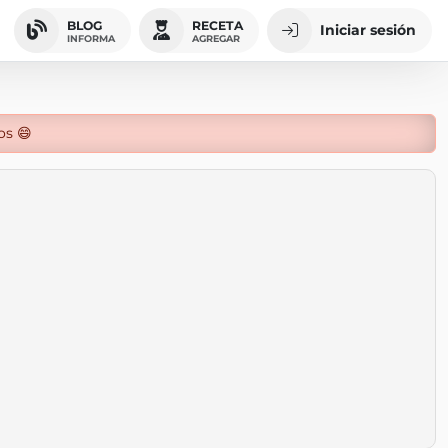
BLOG
RECETA
Iniciar sesión
INFORMA
AGREGAR
os 😄