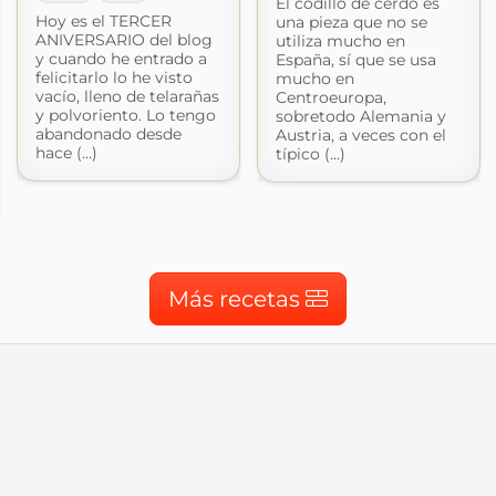
El codillo de cerdo es
Hoy es el TERCER
una pieza que no se
ANIVERSARIO del blog
utiliza mucho en
y cuando he entrado a
España, sí que se usa
felicitarlo lo he visto
mucho en
vacío, lleno de telarañas
Centroeuropa,
y polvoriento. Lo tengo
sobretodo Alemania y
abandonado desde
Austria, a veces con el
hace (...)
típico (...)
Más recetas