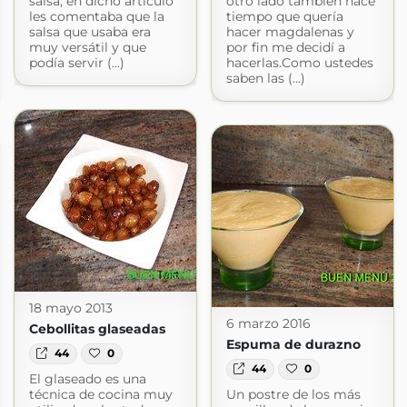
salsa, en dicho artículo
otro lado también hace
les comentaba que la
tiempo que quería
salsa que usaba era
hacer magdalenas y
muy versátil y que
por fin me decidí a
podía servir (...)
hacerlas.Como ustedes
saben las (...)
18 mayo 2013
6 marzo 2016
Cebollitas glaseadas
Espuma de durazno
44
0
44
0
El glaseado es una
técnica de cocina muy
Un postre de los más