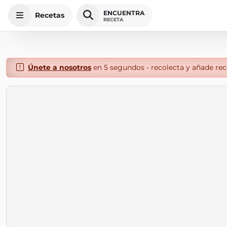
ENCUENTRA
Recetas
RECETA
Únete a nosotros
en 5 segundos - recolecta y añade rece