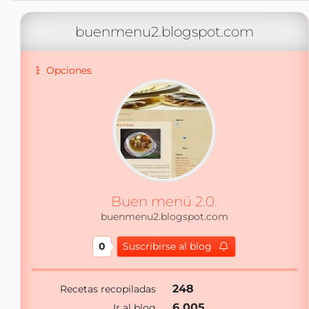
buenmenu2.blogspot.com
Opciones
Buen menú 2.0.
buenmenu2.blogspot.com
0
Suscribirse al blog
248
Recetas recopiladas
6 005
Ir al blog