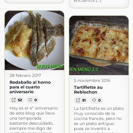
encuentra (...)
28 febrero 2017
5 noviembre 2016
Rodaballo al horno
para el cuarto
Tartiflette au
aniversario
Reblochon
52
0
51
0
Hoy es el 4º aniversario
La tartiflette es un plato
de este blog que lleva
muy conocido de la
una temporada
cocina francés, pero no
bastante descuidado,
es un plato antiguo
siempre me digo de
pues se inventó a