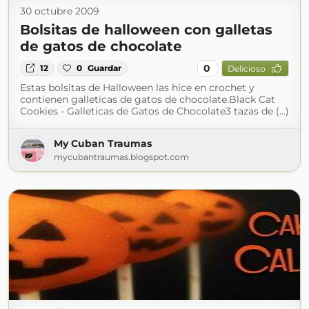
30 octubre 2009
Bolsitas de halloween con galletas
de gatos de chocolate
0
12
0
Guardar
Delicioso
Estas bolsitas de Halloween las hice en crochet y
contienen galleticas de gatos de chocolate.Black Cat
Cookies - Galleticas de Gatos de Chocolate3 tazas de (...)
My Cuban Traumas
mycubantraumas.blogspot.com