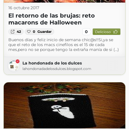
16 octubre 2017
El retorno de las brujas: reto
macarons de Halloween
0
42
0
Guardar
Delicioso
Buenos días y feliz inicio de semana chic@s!!Si,ya se
que el reto de los macs cinefilos es el 15 de cada
mes,pero no se porque tengo la extraña manía de si (...)
La hondonada de los dulces
lahondonadadelosdulces.blogspot.com