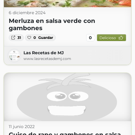
6 diciembre 2024
Merluza en salsa verde con
gambones
0
31
0
Guardar
Delicioso
Las Recetas de MJ
www.lasrecetasdemj.com
11 junio 2022
Guiso de rape y gambones en salsa