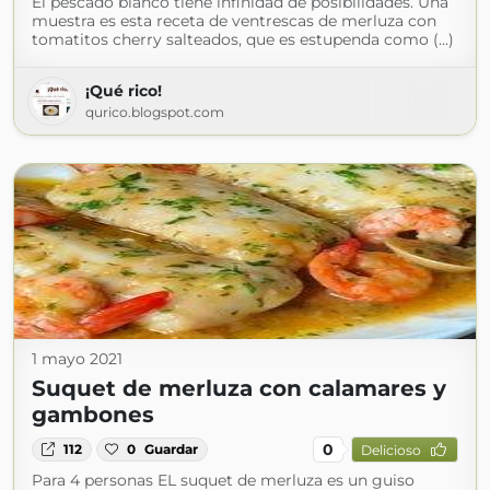
El pescado blanco tiene infinidad de posibilidades. Una
muestra es esta receta de ventrescas de merluza con
tomatitos cherry salteados, que es estupenda como (...)
¡Qué rico!
qurico.blogspot.com
1 mayo 2021
Suquet de merluza con calamares y
gambones
0
112
0
Guardar
Delicioso
Para 4 personas EL suquet de merluza es un guiso