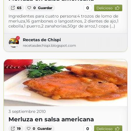
0
65
0
Guardar
Delicioso
Ingredientes para cuatro persona:4 trozos de lomo de
merluza,16 gambones o langostinos, 2 dientes de ajo,1
cebolla,1 puerro,2 zanahorias,50gr de arroz,1 copa (...)
Recetas de Chispi
recetasdechispi.blogspot.com
3 septiembre 2010
Merluza en salsa americana
0
19
0
Guardar
Delicioso