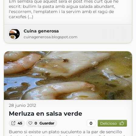
Em sembla que aquest serà el post més curt que he
escrit: bullim la pasta amb aigua salada abundant,
l'escorrem, l'emplatem i la servim amb el ragú de
carxofes (...)
Cuina generosa
cuinagenerosa.blogspot.com
28 junio 2012
Merluza en salsa verde
0
45
0
Guardar
Delicioso
Bueno si existe un plato suculento a la par de sencillo