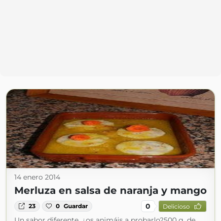
14 enero 2014
Merluza en salsa de naranja y mango
0
23
0
Guardar
Delicioso
Un sabor diferente, ¿os animáis a probarlo?500 g. de