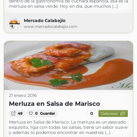
dentro de la gastronomía de cuchara española, esa es la
merluza en salsa verde. Hoy en día, que muchos (...)
Mercado Calabajío
www.mercadocalabajio.com
21 enero 2016
Merluza en Salsa de Marisco
0
49
0
Guardar
Delicioso
Merluza en Salsa de Marisco. La merluza es un pescado
exquisito, liga con todas las salsas, tiene un sabor suave
y además lo podemos encontrar en nuestras (...)