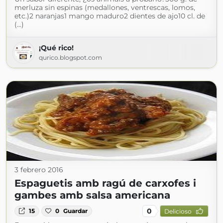
merluza sin espinas (medallones, ventrescas, lomos,
etc.)2 naranjas1 mango maduro2 dientes de ajo10 cl. de
(...)
¡Qué rico!
qurico.blogspot.com
3 febrero 2016
Espaguetis amb ragú de carxofes i
gambes amb salsa americana
0
15
0
Guardar
Delicioso