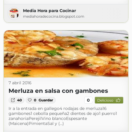
Media Hora para Cocinar
mediahoradecocina.blogspot.com
7 abril 2016
Merluza en salsa con gambones
0
40
0
Guardar
Delicioso
Ir a la entrada en gallego4 rodajas de merluza16
gambones1 cebolla pequeña2 dientes de ajo1 puerro1
zanahoriaPerejilVino blancoEspesante
(Maicena)PimientaSal y (...)