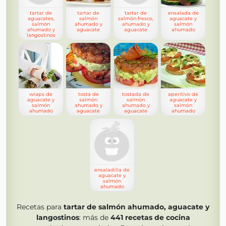
tartar de
tartar de
tartar de
ensalada de
aguacates,
salmón
salmón fresco,
aguacate y
salmón
ahumado y
ahumado y
salmón
ahumado y
aguacate
aguacate
ahumado
langostinos
wraps de
tosta de
tostada de
aperitivo de
aguacate y
salmón
salmón
aguacate y
salmón
ahumado y
ahumado y
salmón
ahumado
aguacate
aguacate
ahumado
ensaladilla de
aguacate y
salmón
ahumado
Recetas para
tartar de salmón ahumado, aguacate y
langostinos
: más de
441
recetas de cocina