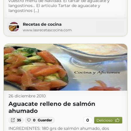
vuestro menú de Navidad. El tartar de aguacate y
langostinos... El artículo Tartar de aguacate y
langostinos (...)
Recetas de cocina
www.lasrecetascocina.com
26 diciembre 2010
Aguacate relleno de salmón
ahumado
0
35
0
Guardar
Delicioso
INGREDIENTES: 180 grs de salmón ahumado, dos