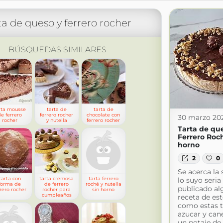
ta de queso y ferrero rocher
BÚSQUEDAS SIMILARES
rta mousse
tarta de
tarta de
e ferrero
ferrero rocher
chocolate con
30 marzo 20
rocher
y nutella
ferrero rocher
Tarta de qu
Ferrero Roch
horno
2
0
Se acerca la
tarta con
tarta cremosa
tarta ferrero
lo suyo seria
forma de
de ferrero
roché y nutella
publicado al
rrero rocher
rocher para
sin horno
cumpleaños
receta de est
como estas t
azucar y cane
un potaje de 