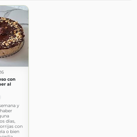
26
eso con
er al
 semana y
 haber
guna
os días,
orrijas con
la o bien
vigilia