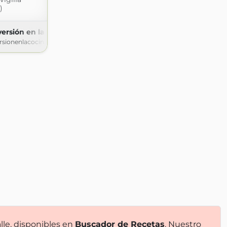
)
versión en la cocina
rsionenlacocina.blogspot.com
lle, disponibles en
Buscador de Recetas
. Nuestro