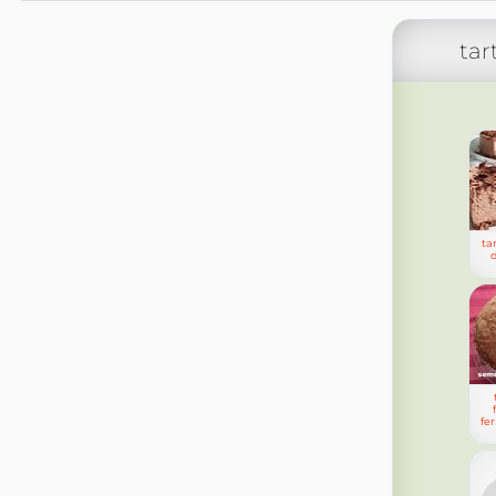
tar
ta
d
fe