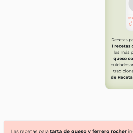
vas
y
fe
Recetas p
1
recetas 
las más p
queso co
cuidadosa
tradicion
de Receta
Las recetas para
tarta de queso y ferrero rocher
in