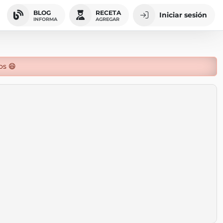
BLOG
RECETA
Iniciar sesión
INFORMA
AGREGAR
os 😄