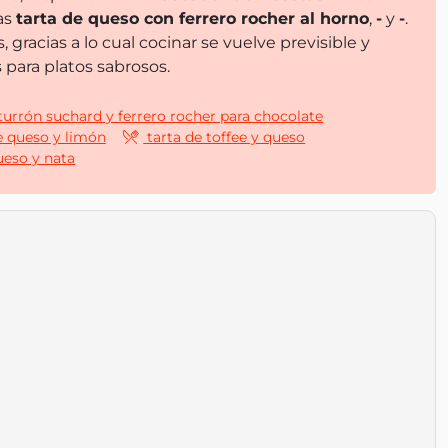
as
tarta de queso con ferrero rocher al horno
,
-
y
-
.
racias a lo cual cocinar se vuelve previsible y
para platos sabrosos.
 turrón suchard y ferrero rocher para chocolate
e queso y limón
tarta de toffee y queso
ueso y nata