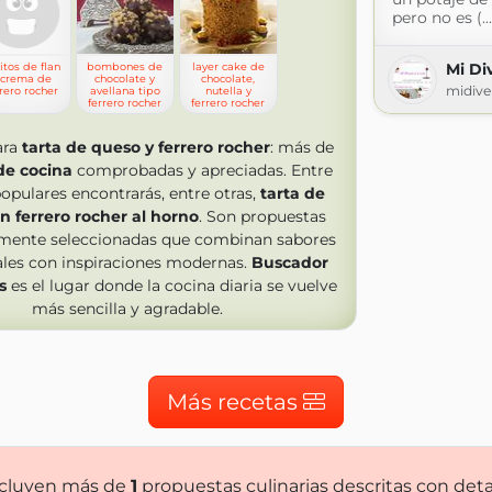
pero no es (...
Mi Di
itos de flan
bombones de
layer cake de
 crema de
chocolate y
chocolate,
midive
rrero rocher
avellana tipo
nutella y
ferrero rocher
ferrero rocher
ara
tarta de queso y ferrero rocher
: más de
de cocina
comprobadas y apreciadas. Entre
opulares encontrarás, entre otras,
tarta de
n ferrero rocher al horno
. Son propuestas
mente seleccionadas que combinan sabores
ales con inspiraciones modernas.
Buscador
s
es el lugar donde la cocina diaria se vuelve
más sencilla y agradable.
Más recetas
cluyen más de
1
propuestas culinarias descritas con deta