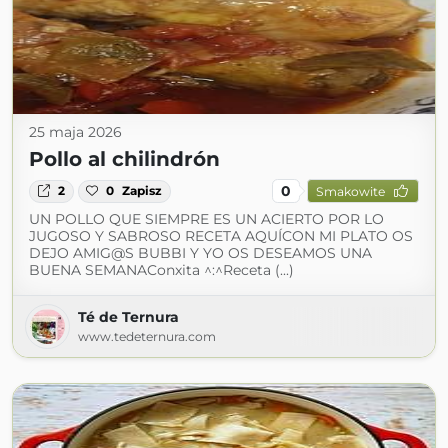
25 maja 2026
Pollo al chilindrón
0
2
0
Zapisz
Smakowite
UN POLLO QUE SIEMPRE ES UN ACIERTO POR LO
JUGOSO Y SABROSO RECETA AQUÍCON MI PLATO OS
DEJO AMIG@S BUBBI Y YO OS DESEAMOS UNA
BUENA SEMANAConxita ^:^Receta (...)
Té de Ternura
www.tedeternura.com