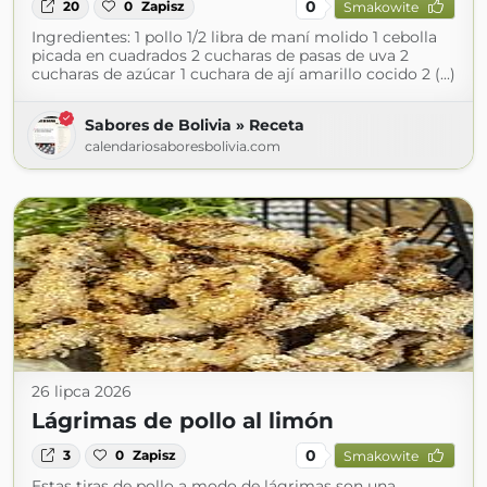
0
20
0
Zapisz
Smakowite
Ingredientes: 1 pollo 1/2 libra de maní molido 1 cebolla
picada en cuadrados 2 cucharas de pasas de uva 2
cucharas de azúcar 1 cuchara de ají amarillo cocido 2 (...)
Sabores de Bolivia » Receta
calendariosaboresbolivia.com
26 lipca 2026
Lágrimas de pollo al limón
0
3
0
Zapisz
Smakowite
Estas tiras de pollo a modo de lágrimas son una