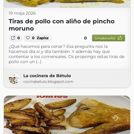
19 maja 2026
Tiras de pollo con aliño de pincho
moruno
0
0
0
Zapisz
Smakowite
¿Qué hacemos para cenar? Esa pregunta nos la
hacemos día sí y día también. Y además hay que
contentar a los comensales. Os propongo estas tiras de
pollo con un (...)
La cocinera de Bétulo
cocinabetulo.blogspot.com