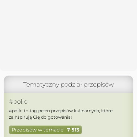
Tematyczny podział przepisów
#pollo
#pollo to tag pełen przepisów kulinarnych, które
zainspirują Cię do gotowania!
Przepisów w temacie
7 513