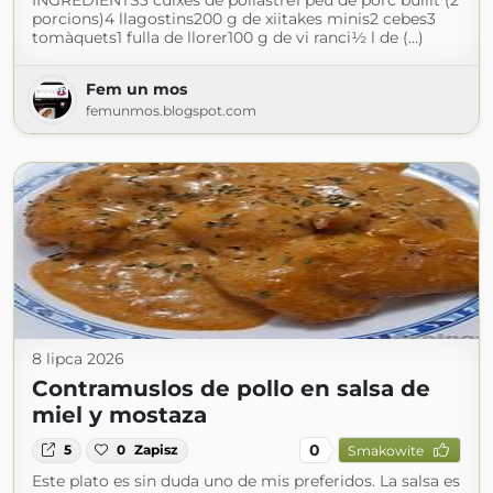
INGREDIENTS3 cuixes de pollastre1 peu de porc bullit (2
porcions)4 llagostins200 g de xiitakes minis2 cebes3
tomàquets1 fulla de llorer100 g de vi ranci½ l de (...)
Fem un mos
femunmos.blogspot.com
8 lipca 2026
Contramuslos de pollo en salsa de
miel y mostaza
0
5
0
Zapisz
Smakowite
Este plato es sin duda uno de mis preferidos. La salsa es