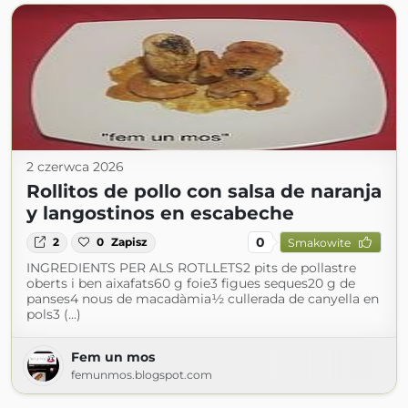
2 czerwca 2026
Rollitos de pollo con salsa de naranja
y langostinos en escabeche
0
2
0
Zapisz
Smakowite
INGREDIENTS PER ALS ROTLLETS2 pits de pollastre
oberts i ben aixafats60 g foie3 figues seques20 g de
panses4 nous de macadàmia½ cullerada de canyella en
pols3 (...)
Fem un mos
femunmos.blogspot.com