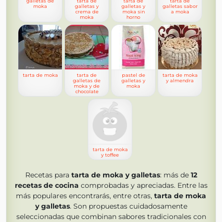
galletas de
tarta de
tarta de
tarta de
moka
galletas y
galletas y
galletas sabor
crema de
moka sin
a moka
moka
horno
tarta de moka
tarta de
pastel de
tarta de moka
galletas de
galletas y
y almendra
moka y de
moka
chocolate
tarta de moka
y toffee
Recetas para
tarta de moka y galletas
: más de
12
recetas de cocina
comprobadas y apreciadas. Entre las
más populares encontrarás, entre otras,
tarta de moka
y galletas
. Son propuestas cuidadosamente
seleccionadas que combinan sabores tradicionales con