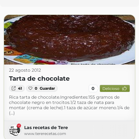
22 agosto 2012
Tarta de chocolate
0
41
0
Guardar
Delicioso
Rica tarta de chocolate.Ingredientes:155 gramos de
chocolate negro en trocitos.1/2 taza de nata para
montar (crema de leche).1 taza de azúcar moreno.1/4 de
(...)
Las recetas de Tere
www.tererecetas.com