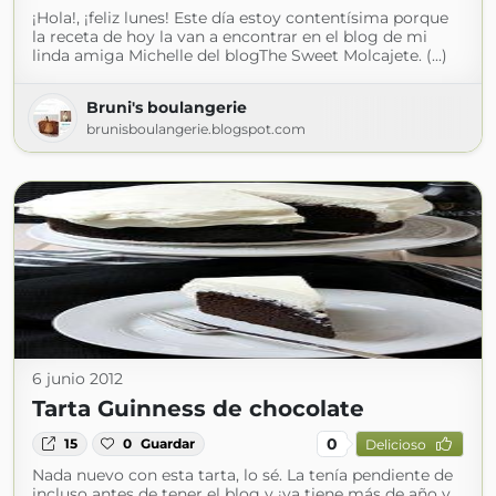
¡Hola!, ¡feliz lunes! Este día estoy contentísima porque
la receta de hoy la van a encontrar en el blog de mi
linda amiga Michelle del blogThe Sweet Molcajete. (...)
Bruni's boulangerie
brunisboulangerie.blogspot.com
6 junio 2012
Tarta Guinness de chocolate
0
15
0
Guardar
Delicioso
Nada nuevo con esta tarta, lo sé. La tenía pendiente de
incluso antes de tener el blog y ¡ya tiene más de año y