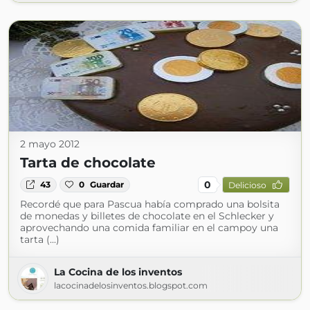
2 mayo 2012
Tarta de chocolate
0
43
0
Guardar
Delicioso
Recordé que para Pascua había comprado una bolsita
de monedas y billetes de chocolate en el Schlecker y
aprovechando una comida familiar en el campoy una
tarta (...)
La Cocina de los inventos
lacocinadelosinventos.blogspot.com