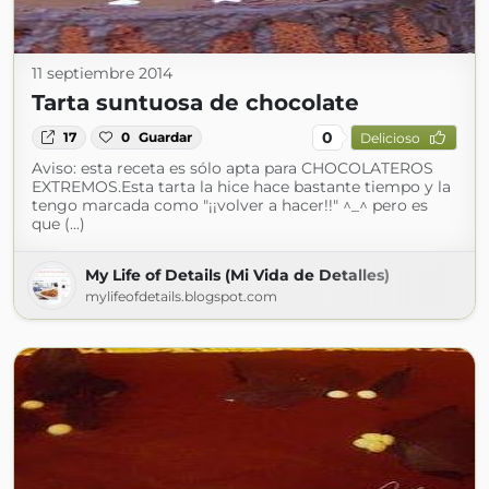
11 septiembre 2014
Tarta suntuosa de chocolate
0
17
0
Guardar
Delicioso
Aviso: esta receta es sólo apta para CHOCOLATEROS
EXTREMOS.Esta tarta la hice hace bastante tiempo y la
tengo marcada como "¡¡volver a hacer!!" ^_^ pero es
que (...)
My Life of Details (Mi Vida de Detalles)
mylifeofdetails.blogspot.com