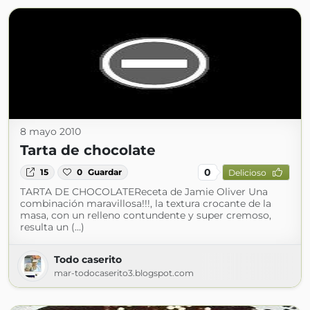
8 mayo 2010
Tarta de chocolate
0
15
0
Guardar
Delicioso
TARTA DE CHOCOLATEReceta de Jamie Oliver Una
combinación maravillosa!!!, la textura crocante de la
masa, con un relleno contundente y super cremoso,
resulta un (...)
Todo caserito
mar-todocaserito3.blogspot.com