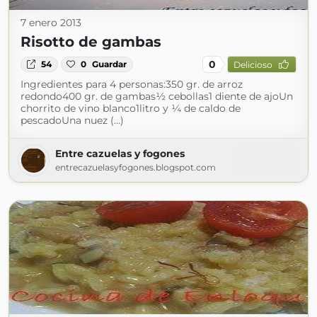
7 enero 2013
Risotto de gambas
0
54
0
Guardar
Delicioso
Ingredientes para 4 personas:350 gr. de arroz
redondo400 gr. de gambas½ cebollas1 diente de ajoUn
chorrito de vino blanco1litro y ¼ de caldo de
pescadoUna nuez (...)
Entre cazuelas y fogones
entrecazuelasyfogones.blogspot.com