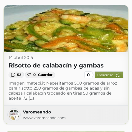
14 abril 2015
Risotto de calabacín y gambas
0
52
0
Guardar
Delicioso
Imagen: matebi.it Necesitamos 500 gramos de arroz
para risotto 250 gramos de gambas peladas y sin
cabeza 1 calabacín troceado en tiras 50 gramos de
aceite 1/2 (...)
Varomeando
www.varomeando.com