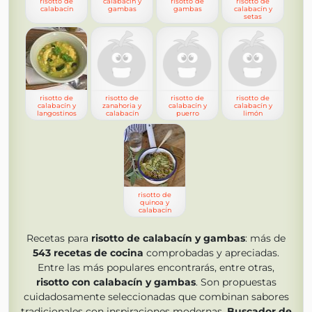
risotto de
calabacín y
risotto de
risotto de
calabacín
gambas
gambas
calabacín y
setas
risotto de
risotto de
risotto de
risotto de
calabacín y
zanahoria y
calabacín y
calabacín y
langostinos
calabacín
puerro
limón
risotto de
quinoa y
calabacín
Recetas para
risotto de calabacín y gambas
: más de
543
recetas de cocina
comprobadas y apreciadas.
Entre las más populares encontrarás, entre otras,
risotto con calabacín y gambas
. Son propuestas
cuidadosamente seleccionadas que combinan sabores
tradicionales con inspiraciones modernas.
Buscador de