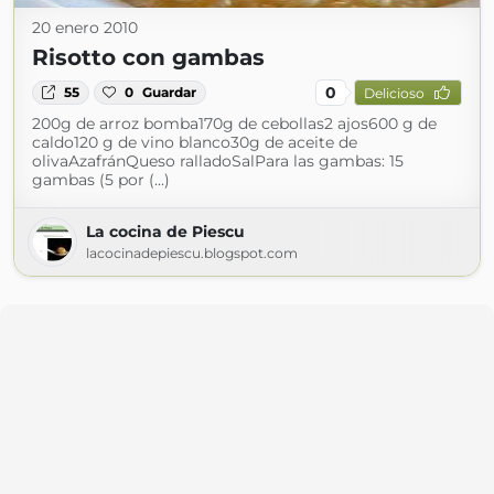
20 enero 2010
Risotto con gambas
0
55
0
Guardar
Delicioso
200g de arroz bomba170g de cebollas2 ajos600 g de
caldo120 g de vino blanco30g de aceite de
olivaAzafránQueso ralladoSalPara las gambas: 15
gambas (5 por (...)
La cocina de Piescu
lacocinadepiescu.blogspot.com