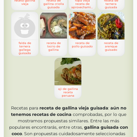
receta gallina
receta de
ropa vieja
receta de
vieja
gallina criolla
receta de
ternera
guisada
aprovechamiento
guisada
falda de
receta de
receta de
receta de
ternera
locrio de
pollo guisado
arenque
gallega
gallina
guisado
guisada
aji de gallina
receta
peruana
Recetas para
receta de gallina vieja guisada
:
aún no
tenemos
recetas de cocina
comprobadas, por lo que
mostramos propuestas similares. Entre las más
populares encontrarás, entre otras,
gallina guisada con
coco
. Son propuestas cuidadosamente seleccionadas