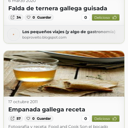
6 marzo 2020
Falda de ternera gallega guisada
0
34
0
Guardar
Delicioso
Los pequeños viajes (y algo de gastronomía)
boproveito.blogspot.com
17 octubre 2011
Empanada gallega receta
0
57
0
Guardar
Delicioso
Fotografía y receta: Food and Cook Son el bocado