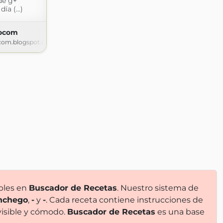
de g+
ía (...)
cocom
com.blogspot.com
ibles en
Buscador de Recetas
. Nuestro sistema de
nchego
,
-
y
-
. Cada receta contiene instrucciones de
visible y cómodo.
Buscador de Recetas
es una base