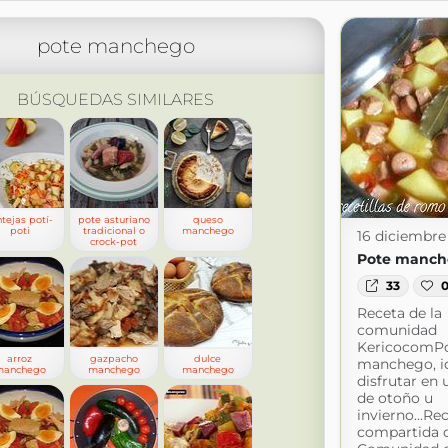
pote manchego
BÚSQUEDAS SIMILARES
ntejas potí-
pote asturiano
queso
poti
tradicional o
manchego
16 diciembre
crock-pot
Pote manch
33
Receta de la
comunidad
KericocomP
arroz
gazpacho
dulce
manchego, i
anchego
manchego
manchego
disfrutar en u
de otoño u
invierno...Re
compartida c