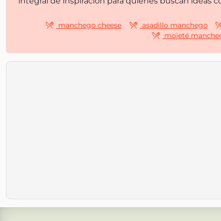
integral de inspiración para quienes buscan ideas 
manchego cheese
asadillo manchego
mojeté manche