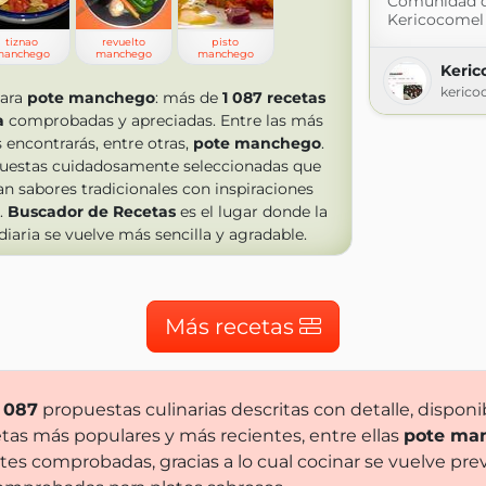
Comunidad 
Kericocomel d
tiznao
revuelto
pisto
anchego
manchego
manchego
Keri
kerico
para
pote manchego
: más de
1 087
recetas
a
comprobadas y apreciadas. Entre las más
 encontrarás, entre otras,
pote manchego
.
uestas cuidadosamente seleccionadas que
 sabores tradicionales con inspiraciones
.
Buscador de Recetas
es el lugar donde la
diaria se vuelve más sencilla y agradable.
Más recetas
1 087
propuestas culinarias descritas con detalle, dispon
tas más populares y más recientes, entre ellas
pote ma
tes comprobadas, gracias a lo cual cocinar se vuelve pre