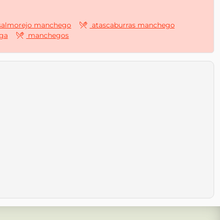
almorejo manchego
atascaburras manchego
ga
manchegos