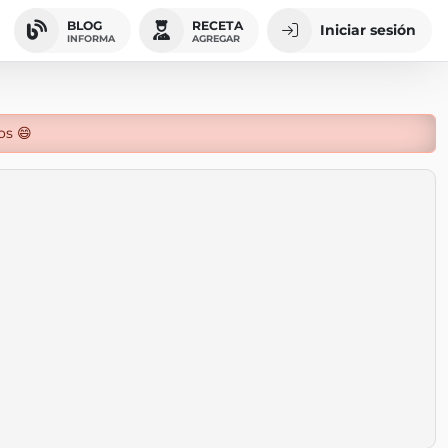
BLOG
RECETA
Iniciar sesión
INFORMA
AGREGAR
os 😄