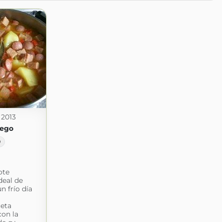
 2013
ego
0
ote
deal de
n frío día
ceta
on la