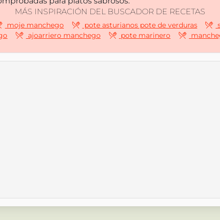
comprobadas para platos sabrosos.
MÁS INSPIRACIÓN DEL BUSCADOR DE RECETAS
moje manchego
pote asturianos pote de verduras
s
go
ajoarriero manchego
pote marinero
manche