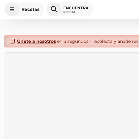
ENCUENTRA
Recetas
RECETA
Únete a nosotros
en 5 segundos - recolecta y añade rece