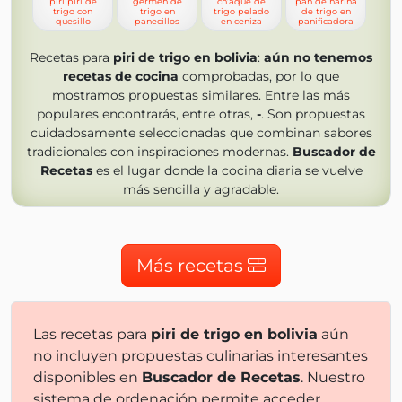
piri piri de
germen de
ch’aque de
pan de harina
trigo con
trigo en
trigo pelado
de trigo en
quesillo
panecillos
en ceniza
panificadora
Recetas para
piri de trigo en bolivia
:
aún no tenemos
recetas de cocina
comprobadas, por lo que
mostramos propuestas similares. Entre las más
populares encontrarás, entre otras,
-
. Son propuestas
cuidadosamente seleccionadas que combinan sabores
tradicionales con inspiraciones modernas.
Buscador de
Recetas
es el lugar donde la cocina diaria se vuelve
más sencilla y agradable.
Más recetas
Las recetas para
piri de trigo en bolivia
aún
no incluyen propuestas culinarias interesantes
disponibles en
Buscador de Recetas
. Nuestro
sistema de ordenación permite acceder