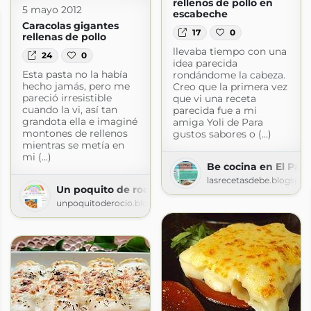
rellenos de pollo en
5 mayo 2012
escabeche
Caracolas gigantes
17
0
rellenas de pollo
llevaba tiempo con una
24
0
idea parecida
Esta pasta no la había
rondándome la cabeza.
hecho jamás, pero me
Creo que la primera vez
pareció irresistible
que vi una receta
cuando la vi, así tan
parecida fue a mi
grandota ella e imaginé
amiga Yoli de Para
montones de rellenos
gustos sabores o (...)
mientras se metía en
mi (...)
Be cocina en El Pay
lasrecetasdebe.blogspo
Un poquito de rocio
unpoquitoderocio.blogspot.com