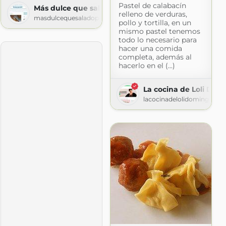
Pastel de calabacín
Más dulce que salado
relleno de verduras,
masdulcequesaladopuntocom.blogspot.com
pollo y tortilla, en un
mismo pastel tenemos
todo lo necesario para
hacer una comida
completa, además al
hacerlo en el (...)
La cocina de Loli Do
lacocinadelolidominguez.e