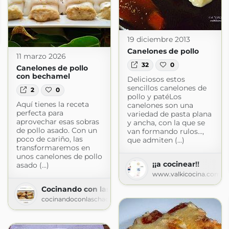
logspot.com
19 diciembre 2013
Canelones de pollo
11 marzo 2026
32
0
Canelones de pollo
con bechamel
Deliciosos estos
sencillos canelones de
2
0
pollo y patéLos
Aquí tienes la receta
canelones son una
perfecta para
variedad de pasta plana
aprovechar esas sobras
y ancha, con la que se
de pollo asado. Con un
van formando rulos...,
poco de cariño, las
que admiten (...)
transformaremos en
unos canelones de pollo
¡¡a cocinear!!
asado (...)
www.valkicocina.com
Cocinando con las Chachas
cocinandoconlaschachas.blogspot.com