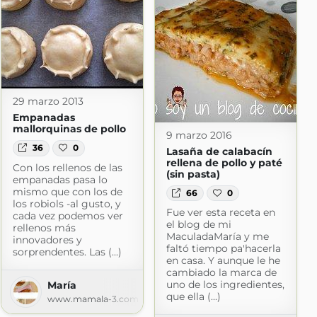
29 marzo 2013
Empanadas
mallorquinas de pollo
9 marzo 2016
36
0
Lasaña de calabacín
rellena de pollo y paté
Con los rellenos de las
(sin pasta)
empanadas pasa lo
mismo que con los de
66
0
los robiols -al gusto, y
Fue ver esta receta en
cada vez podemos ver
el blog de mi
rellenos más
MaculadaMaría y me
innovadores y
faltó tiempo pa'hacerla
sorprendentes. Las (...)
en casa. Y aunque le he
cambiado la marca de
uno de los ingredientes,
María
que ella (...)
t.com
www.mamala-3.com