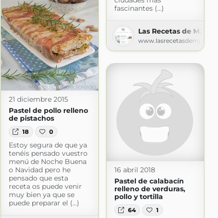
ciudades más
fascinantes (...)
com
Las Recetas de MJ
www.lasrecetasdemj.com
21 diciembre 2015
Pastel de pollo relleno
de pistachos
18
0
Estoy segura de que ya
tenéis pensado vuestro
menú de Noche Buena
o Navidad pero he
16 abril 2018
pensado que esta
Pastel de calabacín
receta os puede venir
relleno de verduras,
muy bien ya que se
pollo y tortilla
puede preparar el (...)
64
1