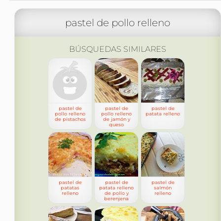
pastel de pollo relleno
BÚSQUEDAS SIMILARES
pastel de
pastel de
pastel de
pollo relleno
pollo relleno
patata relleno
de pistachos
de jamón y
queso
pastel de
pastel de
pastel de
patatas
patata relleno
salmón
relleno
de pollo y
relleno
berenjena