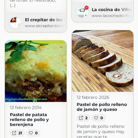
de otras. El resultado,
(...)
La cocina de Vifran
www.lacocinadevifran.
El crepitar de los fogones
www.elcrepitardelosfogones.com
12 febrero 2026
Pastel de pollo relleno
13 febrero 2014
de jamón y queso
Pastel de patata
2
0
relleno de pollo y
berenjena
Pastel de pollo relleno
de jamón y queso Hay
21
0
recetas que te