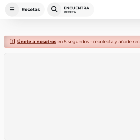
ENCUENTRA
Recetas
RECETA
Únete a nosotros
en 5 segundos - recolecta y añade rece