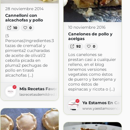
28 noviembre 2014
Cannelloni con
alcachofas y pollo
10 noviembre 2016
10
0
Canelones de pollo y
(5
acelgas
Personas)Ingredientes:3
tazas de cremaSal y
92
0
pimienta2 cucharadas
Los canelones se
de aceite de oliva1/2
prestan casi a cualquier
cebolla picada en
relleno, en el blog
pluma2 pechugas de
tenemos versiones
pollo en tiras6
vegetales como éstos
alcachofas (...)
de puerro y berenjena y
como éstos de
Mis Recetas Favoritas
espinacas y ricota o (...)
lasrecetasdemildred.blogspot.com
Ya Estamos En Casita
www.yaestamosencasita.