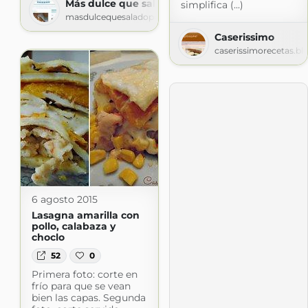
Más dulce que salado
simplifica (...)
masdulcequesaladopuntocom.blogspot.com
Caserissimo
caserissimorecetas.b
6 agosto 2015
Lasagna amarilla con
pollo, calabaza y
choclo
52
0
Primera foto: corte en
frío para que se vean
bien las capas. Segunda