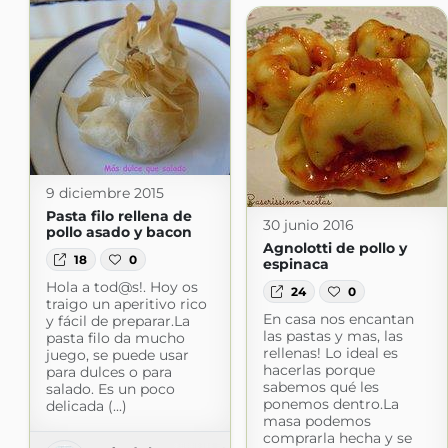
9 diciembre 2015
Pasta filo rellena de
30 junio 2016
pollo asado y bacon
Agnolotti de pollo y
18
0
espinaca
Hola a tod@s!. Hoy os
24
0
traigo un aperitivo rico
En casa nos encantan
y fácil de preparar.La
las pastas y mas, las
pasta filo da mucho
rellenas! Lo ideal es
juego, se puede usar
hacerlas porque
para dulces o para
sabemos qué les
salado. Es un poco
ponemos dentro.La
delicada (...)
masa podemos
comprarla hecha y se