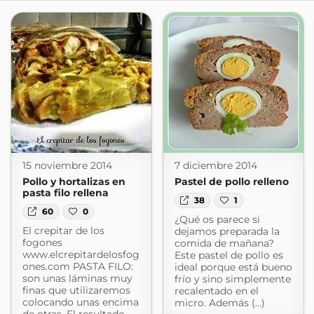
15 noviembre 2014
7 diciembre 2014
Pollo y hortalizas en
Pastel de pollo relleno
pasta filo rellena
38
1
60
0
¿Qué os parece si
El crepitar de los
dejamos preparada la
fogones
comida de mañana?
www.elcrepitardelosfog
Este pastel de pollo es
ones.com PASTA FILO:
ideal porque está bueno
son unas láminas muy
frío y sino simplemente
finas que utilizaremos
recalentado en el
colocando unas encima
micro. Además (...)