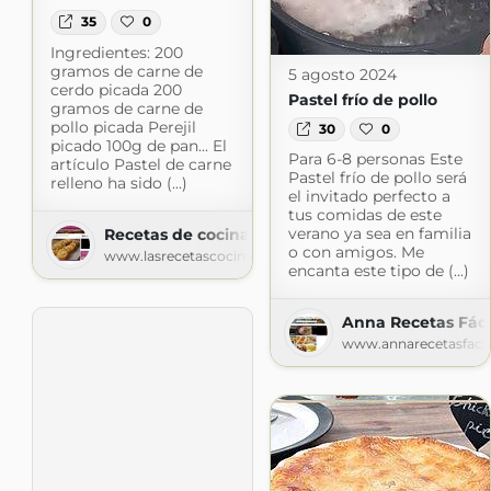
35
0
Ingredientes: 200
gramos de carne de
5 agosto 2024
cerdo picada 200
Pastel frío de pollo
gramos de carne de
pollo picada Perejil
30
0
picado 100g de pan... El
Para 6-8 personas Este
artículo Pastel de carne
Pastel frío de pollo será
relleno ha sido (...)
el invitado perfecto a
tus comidas de este
verano ya sea en familia
Recetas de cocina
o con amigos. Me
www.lasrecetascocina.com
encanta este tipo de (...)
Anna Recetas Fáci
www.annarecetasfaci