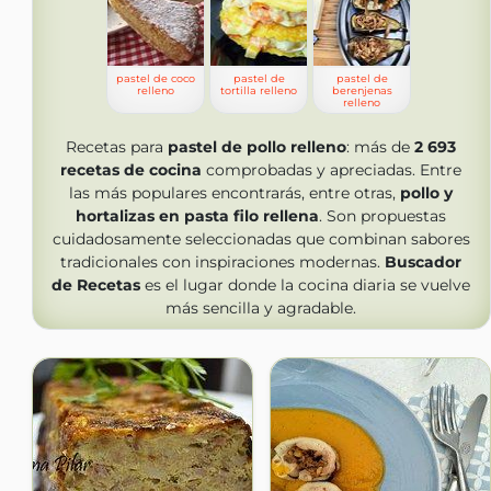
pastel de coco
pastel de
pastel de
relleno
tortilla relleno
berenjenas
relleno
Recetas para
pastel de pollo relleno
: más de
2 693
recetas de cocina
comprobadas y apreciadas. Entre
las más populares encontrarás, entre otras,
pollo y
hortalizas en pasta filo rellena
. Son propuestas
cuidadosamente seleccionadas que combinan sabores
tradicionales con inspiraciones modernas.
Buscador
de Recetas
es el lugar donde la cocina diaria se vuelve
más sencilla y agradable.