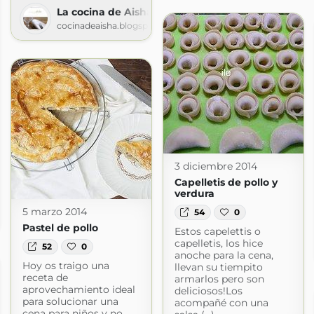
La cocina de Aisha
cocinadeaisha.blogspot.com
3 diciembre 2014
Capelletis de pollo y
verdura
les
5 marzo 2014
54
0
les.com
Pastel de pollo
Estos capelettis o
capelletis, los hice
52
0
anoche para la cena,
Hoy os traigo una
llevan su tiempito
receta de
armarlos pero son
aprovechamiento ideal
deliciosos!Los
para solucionar una
acompañé con una
cena para niños y no