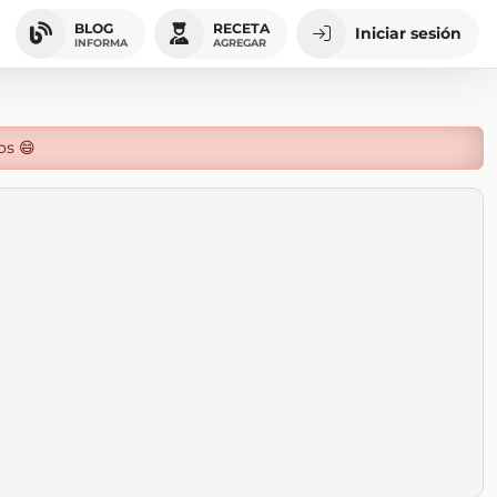
BLOG
RECETA
Iniciar sesión
INFORMA
AGREGAR
os 😄