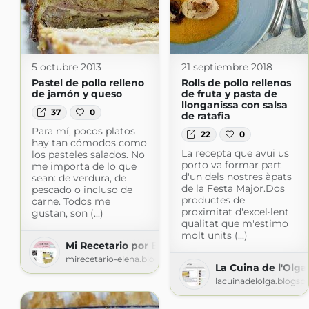
5 octubre 2013
21 septiembre 2018
Pastel de pollo relleno
Rolls de pollo rellenos
de jamón y queso
de fruta y pasta de
llonganissa con salsa
37
0
de ratafia
Para mí, pocos platos
22
0
hay tan cómodos como
La recepta que avui us
los pasteles salados. No
porto va formar part
me importa de lo que
d'un dels nostres àpats
sean: de verdura, de
de la Festa Major.Dos
pescado o incluso de
productes de
carne. Todos me
proximitat d'excel·lent
gustan, son (...)
qualitat que m'estimo
molt units (...)
Mi Recetario por Elena Pilar
mirecetario-elena.blogspot.com
La Cuina de l'Olga
lacuinadelolga.blogsp