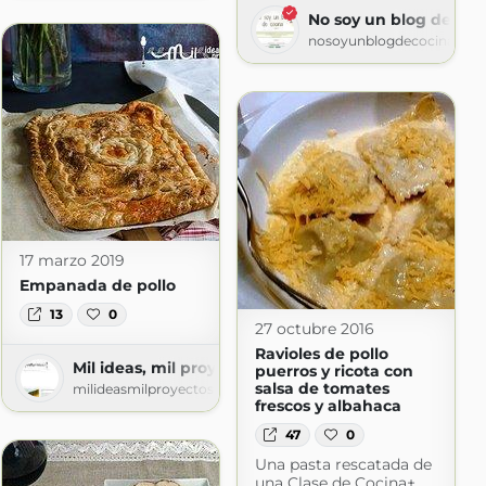
No soy un blog de coc
nosoyunblogdecocina.blo
17 marzo 2019
Empanada de pollo
13
0
27 octubre 2016
Ravioles de pollo
Mil ideas, mil proyectos
puerros y ricota con
salsa de tomates
milideasmilproyectos.blogspot.com
frescos y albahaca
47
0
Una pasta rescatada de
una Clase de Cocina+