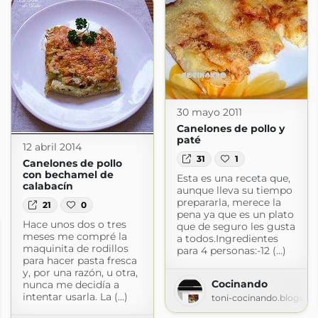
30 mayo 2011
Canelones de pollo y
paté
12 abril 2014
31
1
Canelones de pollo
con bechamel de
Esta es una receta que,
calabacín
aunque lleva su tiempo
prepararla, merece la
21
0
pena ya que es un plato
Hace unos dos o tres
que de seguro les gusta
meses me compré la
a todos.Ingredientes
maquinita de rodillos
para 4 personas:-12 (...)
para hacer pasta fresca
y, por una razón, u otra,
Cocinando
nunca me decidía a
intentar usarla. La (...)
toni-cocinando.blogspo