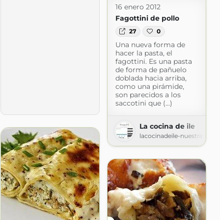
16 enero 2012
Fagottini de pollo
27
0
Una nueva forma de
hacer la pasta, el
fagottini. Es una pasta
de forma de pañuelo
doblada hacia arriba,
como una pirámide,
son parecidos a los
saccotini que (...)
ar de Xuan
La cocina de ile
t.com
lacocinadeile-nuestrasrec