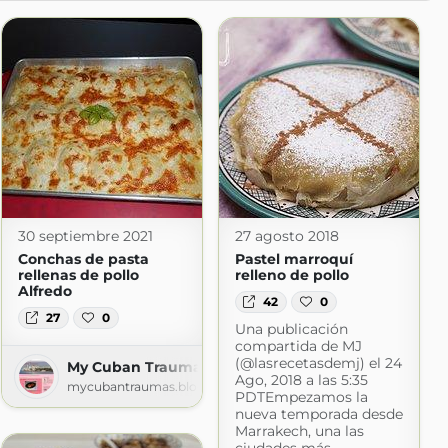
30 septiembre 2021
27 agosto 2018
Conchas de pasta
Pastel marroquí
rellenas de pollo
relleno de pollo
Alfredo
42
0
27
0
Una publicación
compartida de MJ
(@lasrecetasdemj) el 24
My Cuban Traumas
Ago, 2018 a las 5:35
mycubantraumas.blogspot.com
PDTEmpezamos la
nueva temporada desde
Marrakech, una las