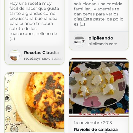
Hoy una receta muy
solucionan una comida
fácil de hacer que gusta
familiar… y además te
tanto a grandes como
dan cenas para varios
peques.Una buena idea
días.Este pastel de pollo
para cuándo te sobra
es (...)
sofrito de los
macarrones, relleno de
pilpileando
(...)
pilpileando.com
Recetas Clàudia
recetasymas-claudia.blogspot.com
ot.com
14 noviembre 2013
Raviolis de calabaza