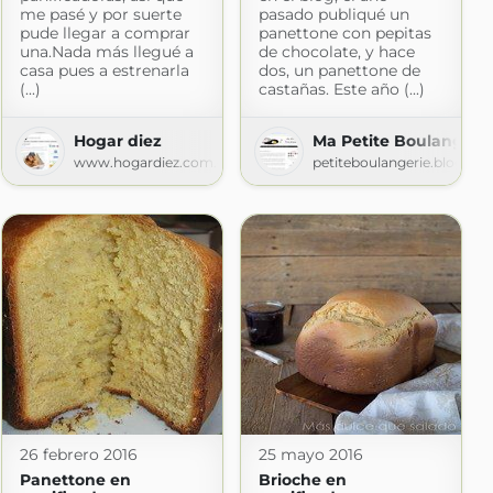
me pasé y por suerte
pasado publiqué un
pude llegar a comprar
panettone con pepitas
una.Nada más llegué a
de chocolate, y hace
casa pues a estrenarla
dos, un panettone de
(...)
castañas. Este año (...)
Hogar diez
Ma Petite Boulangeri
www.hogardiez.com.es
petiteboulangerie.blogspo
om
26 febrero 2016
25 mayo 2016
Panettone en
Brioche en