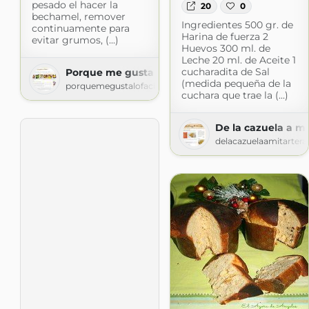
pesado el hacer la
20
0
bechamel, remover
Ingredientes 500 gr. de
continuamente para
Harina de fuerza 2
evitar grumos, (...)
Huevos 300 ml. de
Leche 20 ml. de Aceite 1
cucharadita de Sal
Porque me gusta lo fácil
(medida pequeña de la
porquemegustalofacil.blogspot.com
cuchara que trae la (...)
De la cazuela a mi
delacazuelaamitartera