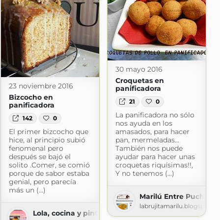
30 mayo 2016
Croquetas en
23 noviembre 2016
panificadora
Bizcocho en
21
0
panificadora
La panificadora no sólo
142
0
nos ayuda en los
El primer bizcocho que
amasados, para hacer
hice, al principio subió
pan, mermeladas...
fenomenal pero
También nos puede
después se bajó el
ayudar para hacer unas
solito .Comer, se comió
croquetas riquísimas!!,
porque de sabor estaba
Y no tenemos (...)
genial, pero parecía
más un (...)
Marilú Entre Pucheros
labrujitamarilu.blogspot.c
os
Lola, cocina y pinta