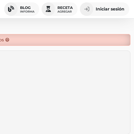
BLOG
RECETA
Iniciar sesión
INFORMA
AGREGAR
os 😄