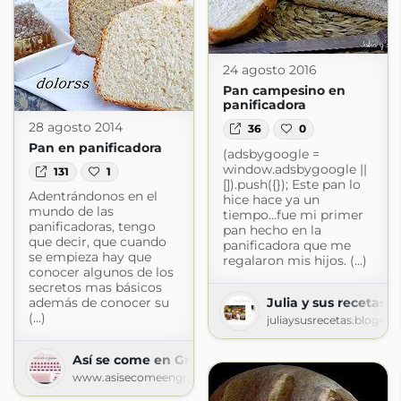
24 agosto 2016
Pan campesino en
panificadora
28 agosto 2014
36
0
Pan en panificadora
(adsbygoogle =
window.adsbygoogle ||
131
1
[]).push({}); Este pan lo
Adentrándonos en el
hice hace ya un
mundo de las
tiempo...fue mi primer
panificadoras, tengo
pan hecho en la
que decir, que cuando
panificadora que me
se empieza hay que
regalaron mis hijos. (...)
conocer algunos de los
secretos mas básicos
Julia y sus recetas
además de conocer su
(...)
juliaysusrecetas.blogsp
Así se come en Granada
www.asisecomeengranada.com