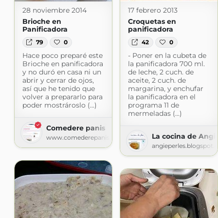
28 noviembre 2014
17 febrero 2013
Brioche en
Croquetas en
Panificadora
panificadora
79
0
42
0
Hace poco preparé este
- Poner en la cubeta de
Brioche en panificadora
la panificadora 700 ml.
y no duró en casa ni un
de leche, 2 cuch. de
abrir y cerrar de ojos,
aceite, 2 cuch. de
así que he tenido que
margarina, y enchufar
volver a prepararlo para
la panificadora en el
poder mostrároslo (...)
programa 11 de
mermeladas (...)
Comedere panis
La cocina de Angi
www.comederepanis.com
angieperles.blogspot