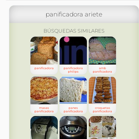
panificadora ariete
BÚSQUEDAS SIMILARES
panificadora
panificadora
amb
philips
panificadora
masas
panes
croquetas
panificadora
panificadora
panificadora