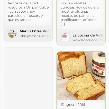
famosos de la red.. El
blogs y recetas
rosquipan..Un pan dulce
curiosas.Hoy os quiero
, con sabor muy
mostrar algunas
parecido al roscón, y
recetas de pan en la
que es tan (...)
panificadora, atípicas,
(...)
Marilú Entre Pucheros
La cocina de Virtu
labrujitamarilu.blogspot.com
www.lacocinadevirtu.c
e
.com
13 agosto 2016