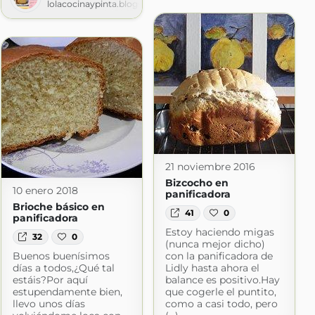
t.com
lolacocinaypinta.blogspot.com
21 noviembre 2016
Bizcocho en
10 enero 2018
panificadora
Brioche básico en
41
0
panificadora
Estoy haciendo migas
32
0
(nunca mejor dicho)
Buenos buenísimos
con la panificadora de
días a todos,¿Qué tal
Lidly hasta ahora el
estáis?Por aquí
balance es positivo.Hay
estupendamente bien,
que cogerle el puntito,
llevo unos días
como a casi todo, pero