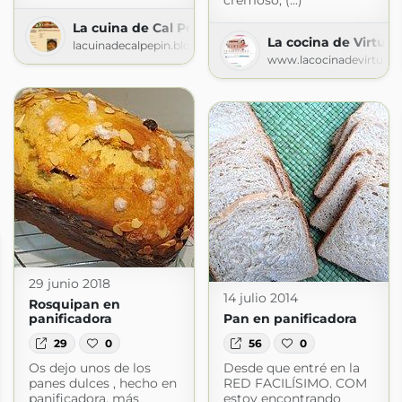
cremoso, (...)
La cuina de Cal Pepin
La cocina de Virtu
lacuinadecalpepin.blogspot.com
www.lacocinadevirtu.c
29 junio 2018
14 julio 2014
Rosquipan en
panificadora
Pan en panificadora
29
0
56
0
Os dejo unos de los
Desde que entré en la
panes dulces , hecho en
RED FACILÍSIMO. COM
panificadora, más
estoy encontrando