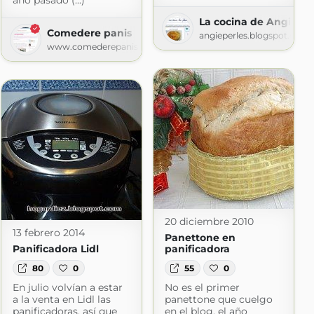
año pasado (...)
La cocina de Angie
Comedere panis
angieperles.blogspot.com
om
www.comederepanis.com
20 diciembre 2010
13 febrero 2014
Panettone en
Panificadora Lidl
panificadora
80
0
55
0
En julio volvían a estar
No es el primer
a la venta en Lidl las
panettone que cuelgo
panificadoras, así que
en el blog, el año