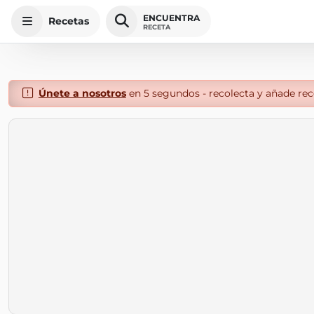
ENCUENTRA
Recetas
RECETA
Únete a nosotros
en 5 segundos - recolecta y añade rece