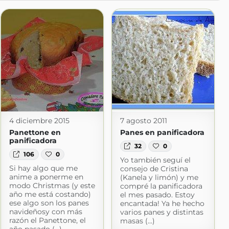
4 diciembre 2015
7 agosto 2011
Panettone en
Panes en panificadora
panificadora
32
0
106
0
Yo también seguí el
Si hay algo que me
consejo de Cristina
anime a ponerme en
(Kanela y limón) y me
modo Christmas (y este
compré la panificadora
año me está costando)
el mes pasado. Estoy
ese algo son los panes
encantada! Ya he hecho
navideñosy con más
varios panes y distintas
razón el Panettone, el
masas (...)