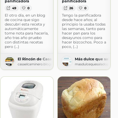
panificadora
panificadora
49
0
26
0
El otro día, en un blog
Tengo la panificadora
de cocina que sigo
desde hace años; al
descubrí esta receta y
principio la usaba todas
automáticamente
las semanas, tanto para
tome nota para hacerla,
hacer pan para los
año tras año pruebo
desayunos como para
con distintas recetas
hacer bizcochos. Poco a
pero (...)
poco, (...)
El Rincón de Casa El Caminero (Merás-Asturias)
Más dulce que salado
casaelcaminero.blogspot.com
masdulcequesaladopunto
e.com