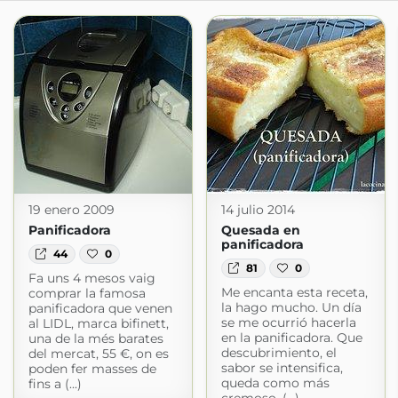
19 enero 2009
14 julio 2014
Panificadora
Quesada en
panificadora
44
0
81
0
Fa uns 4 mesos vaig
Me encanta esta receta,
comprar la famosa
la hago mucho. Un día
panificadora que venen
se me ocurrió hacerla
al LIDL, marca bifinett,
en la panificadora. Que
una de la més barates
descubrimiento, el
del mercat, 55 €, on es
sabor se intensifica,
poden fer masses de
queda como más
fins a (...)