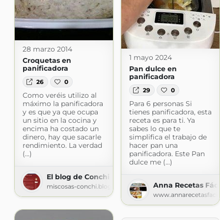
28 marzo 2014
1 mayo 2024
Croquetas en
panificadora
Pan dulce en
panificadora
26
0
29
0
Como veréis utilizo al
máximo la panificadora
Para 6 personas Si
y es que ya que ocupa
tienes panificadora, esta
un sitio en la cocina y
receta es para ti. Ya
encima ha costado un
sabes lo que te
dinero, hay que sacarle
simplifica el trabajo de
rendimiento. La verdad
hacer pan una
(...)
panificadora. Este Pan
dulce me (...)
El blog de Conchi
Anna Recetas Fáci
miscosas-conchi.blogspot.com
www.annarecetasfaci