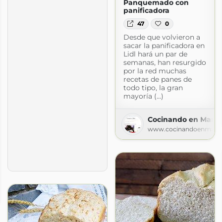
Panquemado con
panificadora
47
0
Desde que volvieron a
sacar la panificadora en
Lidl hará un par de
semanas, han resurgido
por la red muchas
recetas de panes de
todo tipo, la gran
mayoría (...)
Cocinando en Marte
www.cocinandoenmart
les
les.com