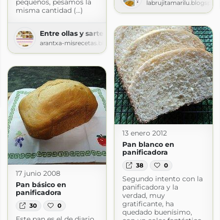
pequeños, pesamos la
labrujitamarilu.blogspo
misma cantidad (...)
Entre ollas y sartenes
arantxa-misrecetas.blogspot.com
 tartera
.blogspot.com
13 enero 2012
Pan blanco en
panificadora
38
0
17 junio 2008
Segundo intento con la
Pan básico en
panificadora y la
panificadora
verdad, muy
gratificante, ha
30
0
quedado buenísimo,
Este pan es el de diario