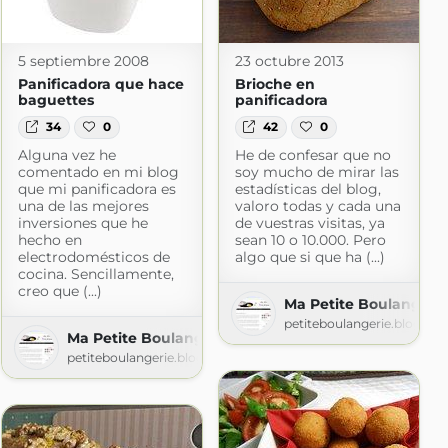
5 septiembre 2008
23 octubre 2013
Panificadora que hace
Brioche en
baguettes
panificadora
34
0
42
0
Alguna vez he
He de confesar que no
comentado en mi blog
soy mucho de mirar las
que mi panificadora es
estadísticas del blog,
una de las mejores
valoro todas y cada una
inversiones que he
de vuestras visitas, ya
hecho en
sean 10 o 10.000. Pero
electrodomésticos de
algo que si que ha (...)
cocina. Sencillamente,
creo que (...)
Ma Petite Boulangeri
petiteboulangerie.blogspo
Ma Petite Boulangerie
ot.com
petiteboulangerie.blogspot.com