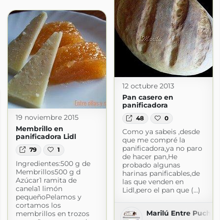
12 octubre 2013
Pan casero en
panificadora
19 noviembre 2015
48
0
Membrillo en
Como ya sabeis ,desde
panificadora Lidl
que me compré la
panificadora,ya no paro
79
1
de hacer pan,He
Ingredientes:500 g de
probado algunas
Membrillos500 g d
harinas panificables,de
Azúcar1 ramita de
las que venden en
canela1 limón
Lidl,pero el pan que (...)
pequeñoPelamos y
cortamos los
Marilú Entre Pucher
membrillos en trozos