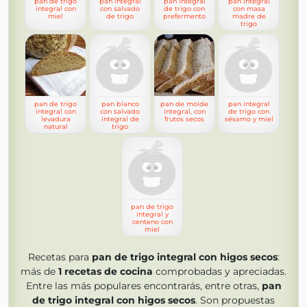
pan de trigo
pan integral
pan integral
pan integral
integral con
con salvado
de trigo con
con masa
miel
de trigo
prefermento
madre de
trigo
pan de trigo
pan blanco
pan de molde
pan integral
integral con
con salvado
integral, con
de trigo con
levadura
integral de
frutos secos
sésamo y miel
natural
trigo
pan de trigo
integral y
centeno con
miel
Recetas para
pan de trigo integral con higos secos
:
más de
1
recetas de cocina
comprobadas y apreciadas.
Entre las más populares encontrarás, entre otras,
pan
de trigo integral con higos secos
. Son propuestas