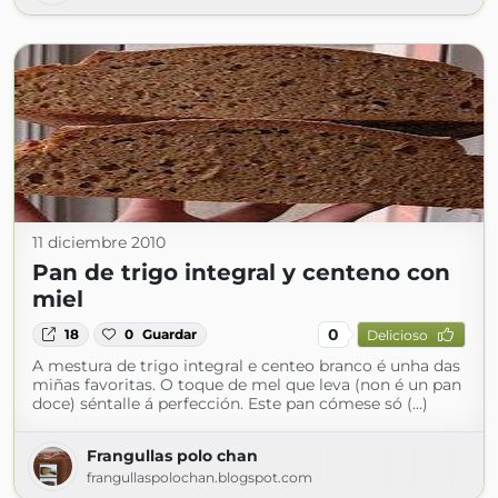
11 diciembre 2010
Pan de trigo integral y centeno con
miel
0
18
0
Guardar
Delicioso
A mestura de trigo integral e centeo branco é unha das
miñas favoritas. O toque de mel que leva (non é un pan
doce) séntalle á perfección. Este pan cómese só (...)
Frangullas polo chan
frangullaspolochan.blogspot.com