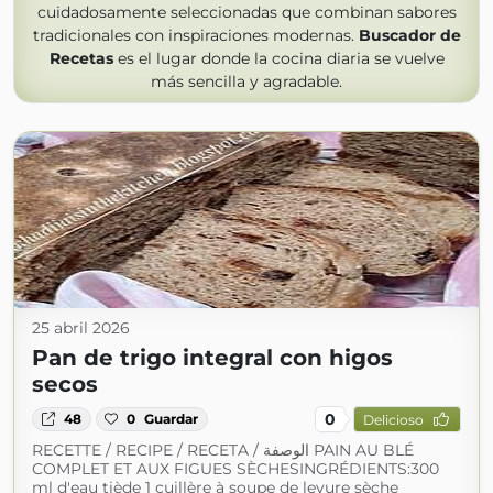
cuidadosamente seleccionadas que combinan sabores
tradicionales con inspiraciones modernas.
Buscador de
Recetas
es el lugar donde la cocina diaria se vuelve
más sencilla y agradable.
25 abril 2026
Pan de trigo integral con higos
secos
0
48
0
Guardar
Delicioso
RECETTE / RECIPE / RECETA / الوصفة PAIN AU BLÉ
COMPLET ET AUX FIGUES SÈCHESINGRÉDIENTS:300
ml d'eau tiède 1 cuillère à soupe de levure sèche