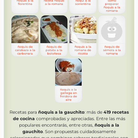
ñoquis a la
receta ñoquis
ñoqui a la
como
florentina
a la romana
sorrentina
preparar
ñoquis a la
romana
ñoquis de
ñoquis de
ñoquis a la
ñoquis de
calabaza a la
patata a la
romana de
sémola a la
carbonara
boloñesa
ricotta
romana
ñoquis a la
gallega en
freidora de
aire
Recetas para
ñoquis a la gauchito
: más de
419
recetas
de cocina
comprobadas y apreciadas. Entre las más
populares encontrarás, entre otras,
ñoquis a la
gauchito
. Son propuestas cuidadosamente