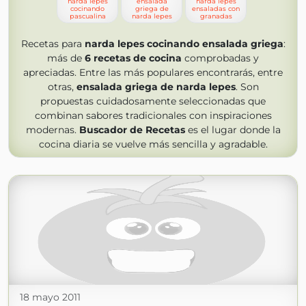
narda lepes
ensalada
narda lepes
cocinando
griega de
ensaladas con
pascualina
narda lepes
granadas
Recetas para
narda lepes cocinando ensalada griega
:
más de
6
recetas de cocina
comprobadas y
apreciadas. Entre las más populares encontrarás, entre
otras,
ensalada griega de narda lepes
. Son
propuestas cuidadosamente seleccionadas que
combinan sabores tradicionales con inspiraciones
modernas.
Buscador de Recetas
es el lugar donde la
cocina diaria se vuelve más sencilla y agradable.
18 mayo 2011