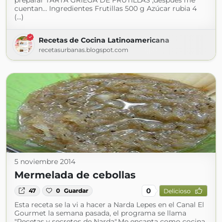
preparar TARTA GRIEGA DE FRUTILLAS ,después me
cuentan... Ingredientes Frutillas 500 g Azúcar rubia 4
(...)
Recetas de Cocina Latinoamericana
recetasurbanas.blogspot.com
5 noviembre 2014
Mermelada de cebollas
0
47
0
Guardar
Delicioso
Esta receta se la vi a hacer a Narda Lepes en el Canal El
Gourmet la semana pasada, el programa se llama
"Recetas y secretos de Narda".Me encanta como cocina