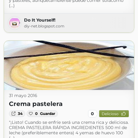
y pasteles, aunquetambiénse puede comer solacomo
(...)
Do It Yourself!
diy-net.blogspot.com
31 mayo 2016
Crema pastelera
0
34
0
Guardar
Delicioso
"¡Listo! Cuando se enfríe será una crema rica y deliciosa.
CREMA PASTELERA RÁPIDA INGREDIENTES 500 ml de
leche (preferiblemente entera) 4 yemas de huevo 100