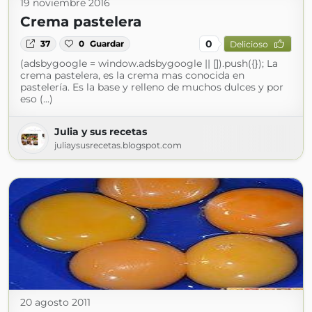
19 noviembre 2016
Crema pastelera
0
37
0
Guardar
Delicioso
(adsbygoogle = window.adsbygoogle || []).push({}); La
crema pastelera, es la crema mas conocida en
pastelería. Es la base y relleno de muchos dulces y por
eso (...)
Julia y sus recetas
juliaysusrecetas.blogspot.com
20 agosto 2011