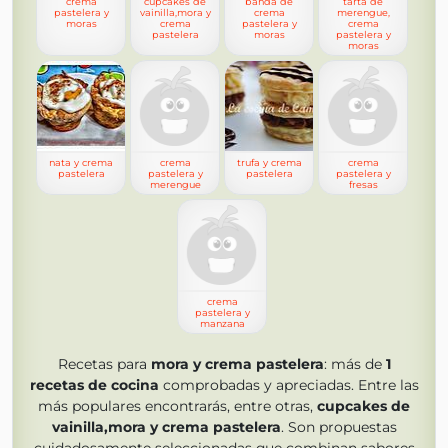
crema
cupcakes de
banda de
tarta de
pastelera y
vainilla,mora y
crema
merengue,
moras
crema
pastelera y
crema
pastelera
moras
pastelera y
moras
nata y crema
crema
trufa y crema
crema
pastelera
pastelera y
pastelera
pastelera y
merengue
fresas
crema
pastelera y
manzana
Recetas para
mora y crema pastelera
: más de
1
recetas de cocina
comprobadas y apreciadas. Entre las
más populares encontrarás, entre otras,
cupcakes de
vainilla,mora y crema pastelera
. Son propuestas