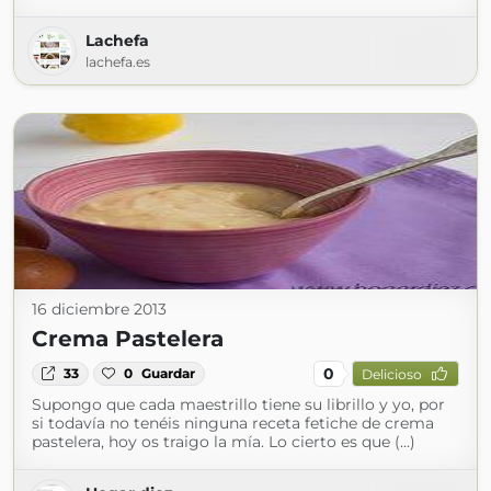
Lachefa
lachefa.es
16 diciembre 2013
Crema Pastelera
0
33
0
Guardar
Delicioso
Supongo que cada maestrillo tiene su librillo y yo, por
si todavía no tenéis ninguna receta fetiche de crema
pastelera, hoy os traigo la mía. Lo cierto es que (...)