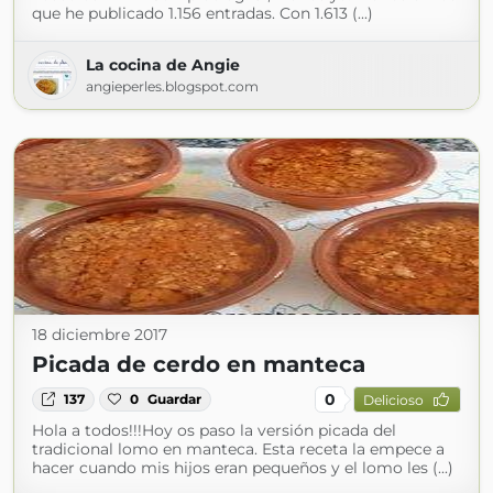
que he publicado 1.156 entradas. Con 1.613 (...)
La cocina de Angie
angieperles.blogspot.com
18 diciembre 2017
Picada de cerdo en manteca
0
137
0
Guardar
Delicioso
Hola a todos!!!Hoy os paso la versión picada del
tradicional lomo en manteca. Esta receta la empece a
hacer cuando mis hijos eran pequeños y el lomo les (...)