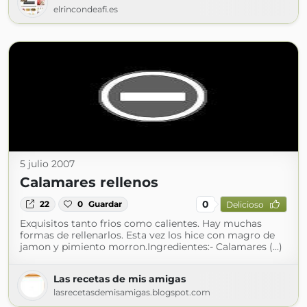
elrincondeafi.es
5 julio 2007
Calamares rellenos
0
22
0
Guardar
Delicioso
Exquisitos tanto frios como calientes. Hay muchas
formas de rellenarlos. Esta vez los hice con magro de
jamon y pimiento morron.Ingredientes:- Calamares (...)
Las recetas de mis amigas
lasrecetasdemisamigas.blogspot.com