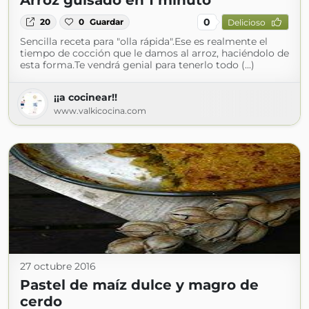
Arroz guisado en 1 minuto
0
20
0
Guardar
Delicioso
Sencilla receta para "olla rápida".Ese es realmente el
tiempo de cocción que le damos al arroz, haciéndolo de
esta forma.Te vendrá genial para tenerlo todo (...)
¡¡a cocinear!!
www.valkicocina.com
27 octubre 2016
Pastel de maíz dulce y magro de
cerdo