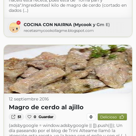
hacéis esta receta, pues está de "Toma pan y
moja".Ingredientes1 kilo de magro de cerdo (cortado en
dados (...)
COCINA CON NAIRNA (Mycook y Gm E)
recetasmycookollagme.blogspot.com
12 septiembre 2016
Magro de cerdo al ajillo
0
51
0
Guardar
Delicioso
(adsbygoogle = window.adsbygoogle || []).push({}); Un
día paseando por el blog de Trini Alteame llamó la
atención esta receta, yo la hago con el pollo y con el (...)