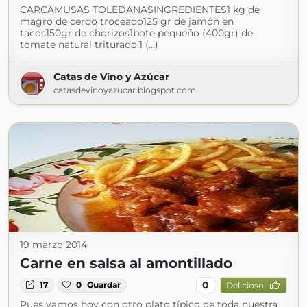
CARCAMUSAS TOLEDANASINGREDIENTES1 kg de
magro de cerdo troceado125 gr de jamón en
tacos150gr de chorizos1bote pequeño (400gr) de
tomate natural triturado.1 (...)
Catas de Vino y Azúcar
catasdevinoyazucar.blogspot.com
19 marzo 2014
Carne en salsa al amontillado
0
17
0
Guardar
Delicioso
Pues vamos hoy con otro plato típico de toda nuestra