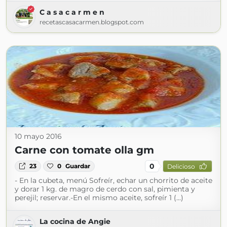
C a s a c a r m e n
recetascasacarmen.blogspot.com
10 mayo 2016
Carne con tomate olla gm
0
23
0
Guardar
Delicioso
- En la cubeta, menú Sofreír, echar un chorrito de aceite
y dorar 1 kg. de magro de cerdo con sal, pimienta y
perejil; reservar.-En el mismo aceite, sofreír 1 (...)
La cocina de Angie