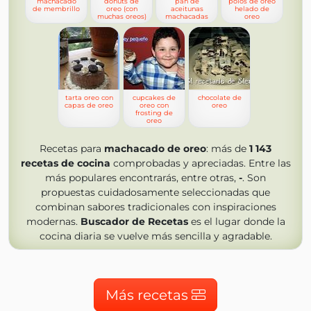
machacado
donuts de
pan de
polos de oreo
de membrillo
oreo (con
aceitunas
helado de
muchas oreos)
machacadas
oreo
tarta oreo con
cupcakes de
chocolate de
capas de oreo
oreo con
oreo
frosting de
oreo
Recetas para
machacado de oreo
: más de
1 143
recetas de cocina
comprobadas y apreciadas. Entre las
más populares encontrarás, entre otras,
-
. Son
propuestas cuidadosamente seleccionadas que
combinan sabores tradicionales con inspiraciones
modernas.
Buscador de Recetas
es el lugar donde la
cocina diaria se vuelve más sencilla y agradable.
Más recetas