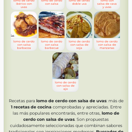
lomo de cerdo
lomo de cerdo
lomo de cerdo
lomo con
ibérico con
con salsa
doble uva
salsa de cava
uvas
y uvas
lomo de cerdo
lomo de cerdo
lomo de cerdo
lomo de cerdo
con salsa
con salsa
con salsa de
con salsa de
barbacoa
barbecue
soja
manzanas
lomo de cerdo
con salsa de
ajo
Recetas para
lomo de cerdo con salsa de uvas
: más de
1
recetas de cocina
comprobadas y apreciadas. Entre
las más populares encontrarás, entre otras,
lomo de
cerdo con salsa de uvas
. Son propuestas
cuidadosamente seleccionadas que combinan sabores
tradicionales con inspiraciones modernas.
Buscador de