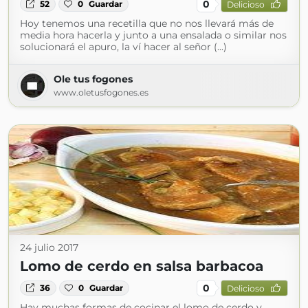
0
52
0
Guardar
Delicioso
Hoy tenemos una recetilla que no nos llevará más de
media hora hacerla y junto a una ensalada o similar nos
solucionará el apuro, la ví hacer al señor (...)
Ole tus fogones
www.oletusfogones.es
24 julio 2017
Lomo de cerdo en salsa barbacoa
0
36
0
Guardar
Delicioso
Hay muchas formas de cocinar el lomo de cerdo y