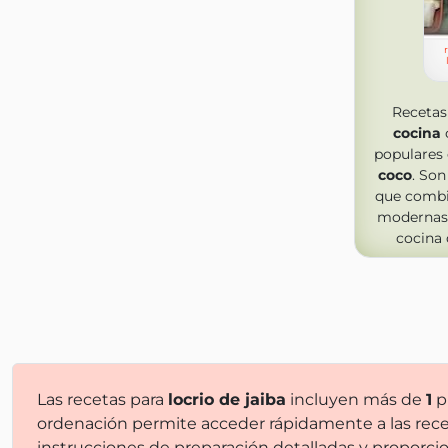
Recetas
cocina
populares 
coco
. So
que combin
modernas
cocina 
Las recetas para
locrio de jaiba
incluyen más de
1
pr
ordenación permite acceder rápidamente a las rece
instrucciones de preparación detalladas y proporci