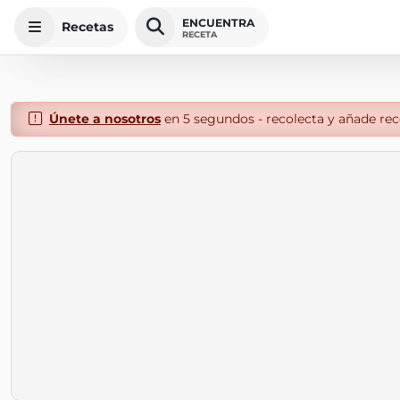
ENCUENTRA
Recetas
RECETA
Únete a nosotros
en 5 segundos - recolecta y añade rece