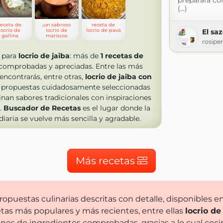
preparara con
(...)
receta de
¡un sabroso
receta de
locrio de
locrio de
locrio de pava
El sa
gallina
mariscos
rosipe
 para
locrio de jaiba
: más de
1
recetas de
comprobadas y apreciadas. Entre las más
encontrarás, entre otras,
locrio de jaiba con
n propuestas cuidadosamente seleccionadas
an sabores tradicionales con inspiraciones
.
Buscador de Recetas
es el lugar donde la
diaria se vuelve más sencilla y agradable.
Más recetas
opuestas culinarias descritas con detalle, disponibles e
tas más populares y más recientes, entre ellas
locrio de
ones de ingredientes comprobadas, gracias a lo cual coci