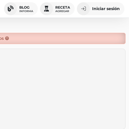
BLOG
RECETA
Iniciar sesión
INFORMA
AGREGAR
os 😄