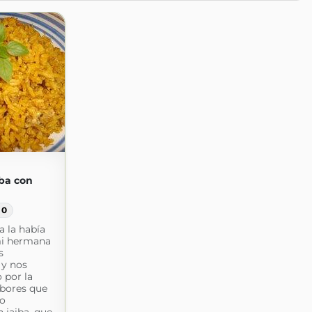
iba con
0
a la había
mi hermana
s
 y nos
 por la
bores que
lo