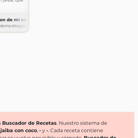
 jaiba, que
zon de mi cocina
rdomo.blogspot.com
n
Buscador de Recetas
. Nuestro sistema de
 jaiba con coco
,
-
y
-
. Cada receta contiene
nar se vuelve previsible y cómodo.
Buscador de