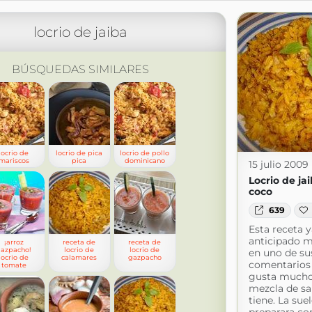
locrio de jaiba
BÚSQUEDAS SIMILARES
locrio de
locrio de pica
locrio de pollo
mariscos
pica
dominicano
15 julio 2009
Locrio de ja
coco
639
Esta receta y
anticipado 
¡arroz
receta de
receta de
azpacho!
locrio de
locrio de
en uno de su
locrio de
calamares
gazpacho
comentarios
tomate
gusta mucho
mezcla de sa
tiene. La sue