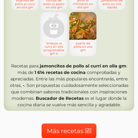
muslitos de
rollitos de
pollo al
jamoncitos de
pollo al curry
pollo al pesto
chilindrón en
pollo en olla
en olla gm
en olla gm
olla gm
rápida
lentejas al
paella de
curry en olla
pollo en olla
programable
gm
gm e
Recetas para
jamoncitos de pollo al curri en olla gm
:
más de
1 614
recetas de cocina
comprobadas y
apreciadas. Entre las más populares encontrarás, entre
otras,
-
. Son propuestas cuidadosamente seleccionadas
que combinan sabores tradicionales con inspiraciones
modernas.
Buscador de Recetas
es el lugar donde la
cocina diaria se vuelve más sencilla y agradable.
Más recetas