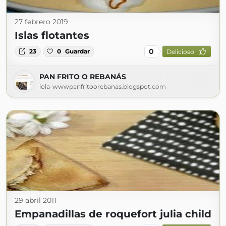
27 febrero 2019
Islas flotantes
0
23
0
Guardar
Delicioso
PAN FRITO O REBANÁS
lola-wwwpanfritoorebanas.blogspot.com
29 abril 2011
Empanadillas de roquefort julia child