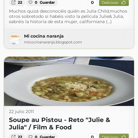
0
22
0
Guardar
Delicioso
Muchos quizá desconocéis quién es Julia Child,muchos
otros sobretodo si habéis visto la película Julie& Julia,
sabréis la historia de esta mujer, californiana (...)
Mi cocina naranja
micocinanaranja.blogspot.com
22 julio 2011
Soupe au Pistou - Reto "Julie &
Julia" / Film & Food
0
22
0
Guardar
Delicioso