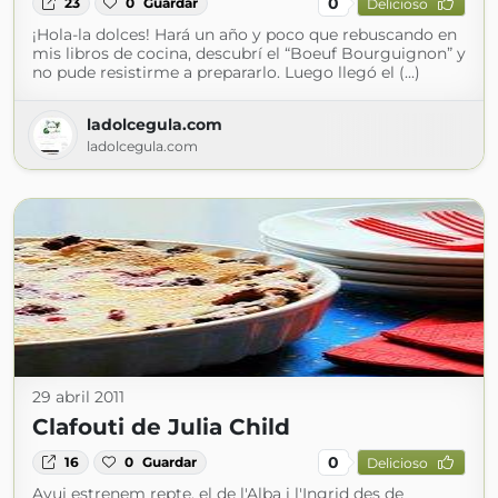
0
23
0
Guardar
Delicioso
¡Hola-la dolces! Hará un año y poco que rebuscando en
mis libros de cocina, descubrí el “Boeuf Bourguignon” y
no pude resistirme a prepararlo. Luego llegó el (...)
ladolcegula.com
ladolcegula.com
29 abril 2011
Clafouti de Julia Child
0
16
0
Guardar
Delicioso
Avui estrenem repte, el de l'Alba i l'Ingrid des de