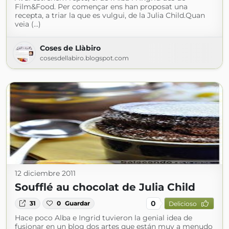
Film&Food. Per començar ens han proposat una
recepta, a triar la que es vulgui, de la Julia Child.Quan
veia (...)
Coses de Llàbiro
cosesdellabiro.blogspot.com
12 diciembre 2011
Soufflé au chocolat de Julia Child
0
31
0
Guardar
Delicioso
Hace poco Alba e Ingrid tuvieron la genial idea de
fusionar en un blog dos artes que están muy a menudo