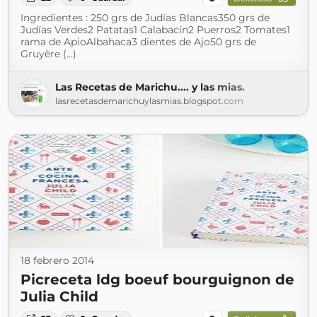
Ingredientes : 250 grs de Judías Blancas350 grs de
Judías Verdes2 Patatas1 Calabacín2 Puerros2 Tomates1
rama de ApioAlbahaca3 dientes de Ajo50 grs de
Gruyère (...)
Las Recetas de Marichu.... y las mias.
lasrecetasdemarichuylasmias.blogspot.com
18 febrero 2014
Picreceta ldg boeuf bourguignon de
Julia Child