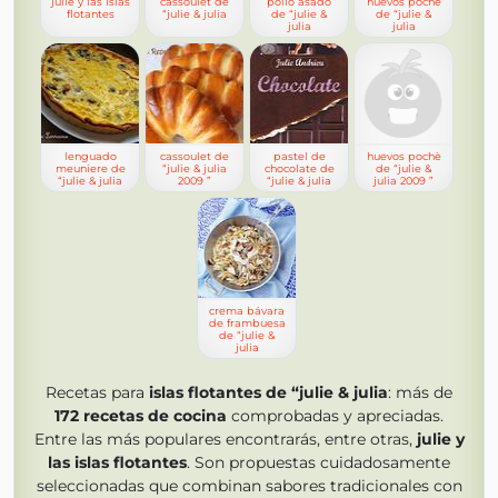
julie y las islas
cassoulet de
pollo asado
huevos pochè
flotantes
“julie & julia
de “julie &
de “julie &
julia
julia
lenguado
cassoulet de
pastel de
huevos pochè
meuniere de
“julie & julia
chocolate de
de “julie &
“julie & julia
2009 ”
“julie & julia
julia 2009 ”
crema bávara
de frambuesa
de “julie &
julia
Recetas para
islas flotantes de “julie & julia
: más de
172
recetas de cocina
comprobadas y apreciadas.
Entre las más populares encontrarás, entre otras,
julie y
las islas flotantes
. Son propuestas cuidadosamente
seleccionadas que combinan sabores tradicionales con