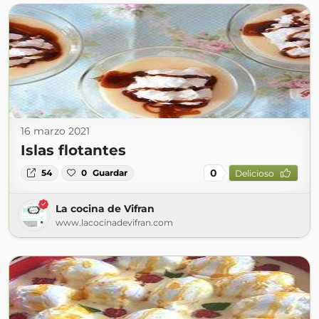
16 marzo 2021
Islas flotantes
0
54
0
Guardar
Delicioso
La cocina de Vifran
www.lacocinadevifran.com