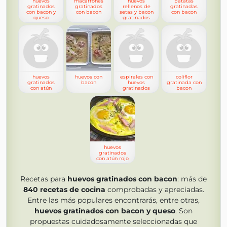
huevos
macarrones
huevos
patatas
gratinados
gratinados
rellenos de
gratinadas
con bacon y
con bacon
setas y bacon
con bacon
queso
gratinados
huevos
huevos con
espirales con
coliflor
gratinados
bacon
huevos
gratinada con
con atún
gratinados
bacon
huevos
gratinados
con atún rojo
Recetas para
huevos gratinados con bacon
: más de
840
recetas de cocina
comprobadas y apreciadas.
Entre las más populares encontrarás, entre otras,
huevos gratinados con bacon y queso
. Son
propuestas cuidadosamente seleccionadas que