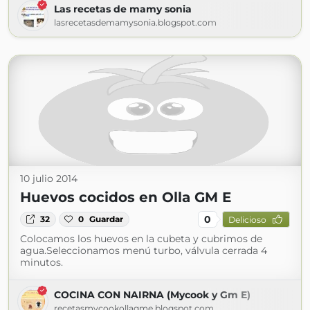
Las recetas de mamy sonia
lasrecetasdemamysonia.blogspot.com
10 julio 2014
Huevos cocidos en Olla GM E
0
32
0
Guardar
Delicioso
Colocamos los huevos en la cubeta y cubrimos de
agua.Seleccionamos menú turbo, válvula cerrada 4
minutos.
COCINA CON NAIRNA (Mycook y Gm E)
recetasmycookollagme.blogspot.com