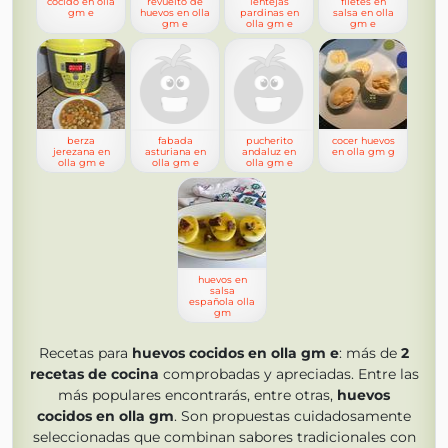
cocido en olla
revuelto de
lentejas
filetes en
gm e
huevos en olla
pardinas en
salsa en olla
gm e
olla gm e
gm e
berza
fabada
pucherito
cocer huevos
jerezana en
asturiana en
andaluz en
en olla gm g
olla gm e
olla gm e
olla gm e
huevos en
salsa
española olla
gm
Recetas para
huevos cocidos en olla gm e
: más de
2
recetas de cocina
comprobadas y apreciadas. Entre las
más populares encontrarás, entre otras,
huevos
cocidos en olla gm
. Son propuestas cuidadosamente
seleccionadas que combinan sabores tradicionales con