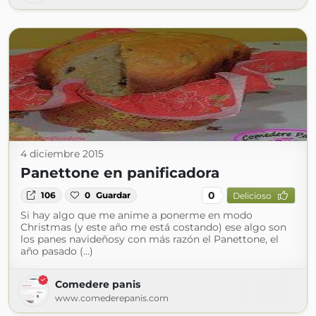
4 diciembre 2015
Panettone en panificadora
0
106
0
Guardar
Delicioso
Si hay algo que me anime a ponerme en modo
Christmas (y este año me está costando) ese algo son
los panes navideñosy con más razón el Panettone, el
año pasado (...)
Comedere panis
www.comederepanis.com