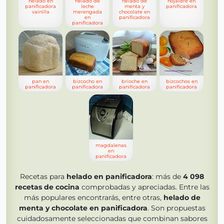
helado en
helado de
helado de
hojaldre en
panificadora
leche
menta y
panificadora
vainilla
merengada
chocolate en
en
panificadora
panificadora
pan en
bizcocho en
brioche en
bizcochos en
panificadora
panificadora
panificadora
panificadora
magdalenas
en
panificadora
Recetas para
helado en panificadora
: más de
4 098
recetas de cocina
comprobadas y apreciadas. Entre las
más populares encontrarás, entre otras,
helado de
menta y chocolate en panificadora
. Son propuestas
cuidadosamente seleccionadas que combinan sabores