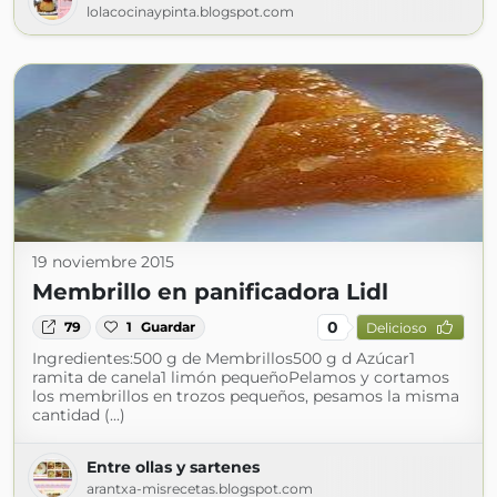
lolacocinaypinta.blogspot.com
19 noviembre 2015
Membrillo en panificadora Lidl
0
79
1
Guardar
Delicioso
Ingredientes:500 g de Membrillos500 g d Azúcar1
ramita de canela1 limón pequeñoPelamos y cortamos
los membrillos en trozos pequeños, pesamos la misma
cantidad (...)
Entre ollas y sartenes
arantxa-misrecetas.blogspot.com