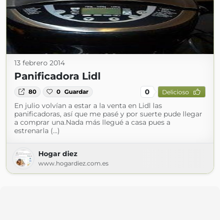
13 febrero 2014
Panificadora Lidl
0
80
0
Guardar
Delicioso
En julio volvían a estar a la venta en Lidl las
panificadoras, así que me pasé y por suerte pude llegar
a comprar una.Nada más llegué a casa pues a
estrenarla (...)
Hogar diez
www.hogardiez.com.es