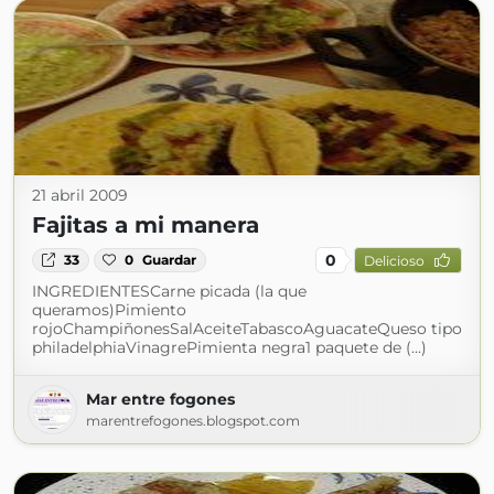
21 abril 2009
Fajitas a mi manera
0
33
0
Guardar
Delicioso
INGREDIENTESCarne picada (la que
queramos)Pimiento
rojoChampiñonesSalAceiteTabascoAguacateQueso tipo
philadelphiaVinagrePimienta negra1 paquete de (...)
Mar entre fogones
marentrefogones.blogspot.com