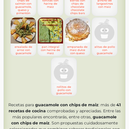
chips de
tortitas con
barras con
pincho de
salmón con
harina de
chips de
langostinos
guacamole,
maiz
chocolate
con maiz
queso y
chocolate
pimentón
chips bars
ensalada de
pan integral
empanada de
alitas de pollo
arroz con
con harina de
maiz dulce
con
guacamole
maiz
con queso
guacamole
rollitos de
pollo con
guacamole
Recetas para
guacamole con chips de maiz
: más de
41
recetas de cocina
comprobadas y apreciadas. Entre las
más populares encontrarás, entre otras,
guacamole
con chips de maíz
. Son propuestas cuidadosamente