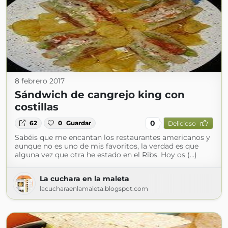
8 febrero 2017
Sándwich de cangrejo king con
costillas
0
62
0
Guardar
Delicioso
Sabéis que me encantan los restaurantes americanos y
aunque no es uno de mis favoritos, la verdad es que
alguna vez que otra he estado en el Ribs. Hoy os (...)
La cuchara en la maleta
lacucharaenlamaleta.blogspot.com