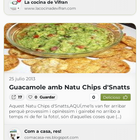
La cocina de Vifran
www.lacocinadevifran.com
25 julio 2013
Guacamole amb Natu Chips d'Snatts
0
17
0
Guardar
Delicioso
Aquest Natu Chips d'Snatts,AQUÍ,me'ls van fer arribar
perquè provessim i opinèssim i gairebé no arribo a
temps ni de fer la foto!, són d'aquelles coses que (...)
Com a casa, res!
comacasa-res.blogspot.com