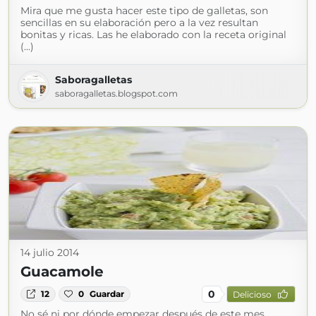
Mira que me gusta hacer este tipo de galletas, son
sencillas en su elaboración pero a la vez resultan
bonitas y ricas. Las he elaborado con la receta original
(...)
Saboragalletas
saboragalletas.blogspot.com
14 julio 2014
Guacamole
0
12
0
Guardar
Delicioso
No sé ni por dónde empezar después de este mes