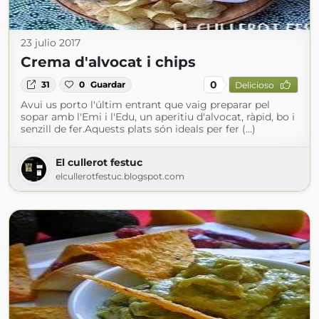
23 julio 2017
Crema d'alvocat i chips
0
31
0
Guardar
Delicioso
Avui us porto l'últim entrant que vaig preparar pel
sopar amb l'Emi i l'Edu, un aperitiu d'alvocat, ràpid, bo i
senzill de fer.Aquests plats són ideals per fer (...)
El cullerot festuc
elcullerotfestuc.blogspot.com