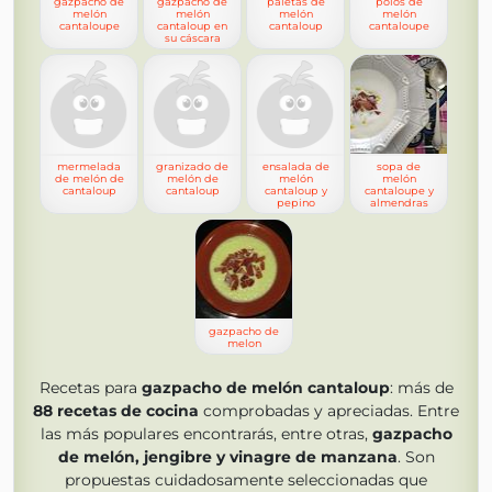
gazpacho de
gazpacho de
paletas de
polos de
melón
melón
melón
melón
cantaloupe
cantaloup en
cantaloup
cantaloupe
su cáscara
mermelada
granizado de
ensalada de
sopa de
de melón de
melón de
melón
melón
cantaloup
cantaloup
cantaloup y
cantaloupe y
pepino
almendras
gazpacho de
melon
Recetas para
gazpacho de melón cantaloup
: más de
88
recetas de cocina
comprobadas y apreciadas. Entre
las más populares encontrarás, entre otras,
gazpacho
de melón, jengibre y vinagre de manzana
. Son
propuestas cuidadosamente seleccionadas que