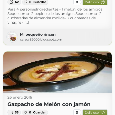
0
62
0
Guardar
Delicioso
Para 4 personasIngredientes:- 1 melón, de los amigos
Sequecomo- 2 pepinos,de los amigos Sequecomo- 2
cucharadas de almendra molida- 3 cucharadas de
vinagre - (...)
Mi pequeño rincon
carew82000.blogspot.com
26 enero 2016
Gazpacho de Melón con jamón
0
35
0
Guardar
Delicioso