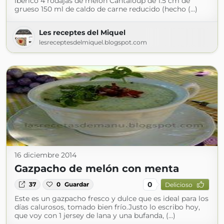
ibérico 4 rodajas de melón Cantaloup de 1.5 cm de
grueso 150 ml de caldo de carne reducido (hecho (...)
Les receptes del Miquel
lesreceptesdelmiquel.blogspot.com
16 diciembre 2014
Gazpacho de melón con menta
0
37
0
Guardar
Delicioso
Este es un gazpacho fresco y dulce que es ideal para los
días calurosos, tomado bien frío.Justo lo escribo hoy,
que voy con 1 jersey de lana y una bufanda, (...)