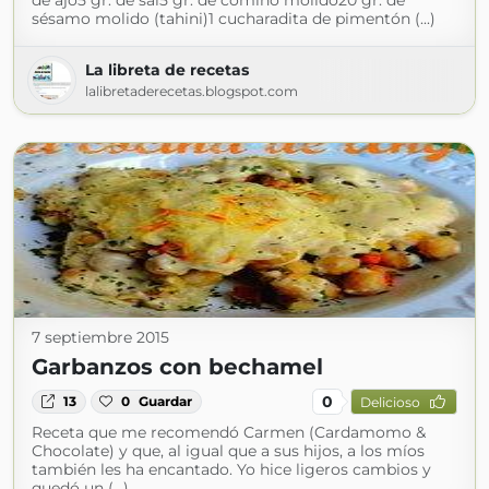
de ajo5 gr. de sal5 gr. de comino molido20 gr. de
sésamo molido (tahini)1 cucharadita de pimentón (...)
La libreta de recetas
lalibretaderecetas.blogspot.com
7 septiembre 2015
Garbanzos con bechamel
0
13
0
Guardar
Delicioso
Receta que me recomendó Carmen (Cardamomo &
Chocolate) y que, al igual que a sus hijos, a los míos
también les ha encantado. Yo hice ligeros cambios y
quedó un (...)