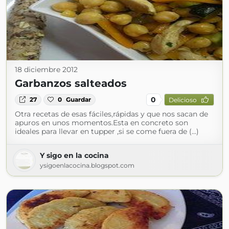
18 diciembre 2012
Garbanzos salteados
0
27
0
Guardar
Delicioso
Otra recetas de esas fáciles,rápidas y que nos sacan de
apuros en unos momentos.Esta en concreto son
ideales para llevar en tupper ,si se come fuera de (...)
Y sigo en la cocina
ysigoenlacocina.blogspot.com