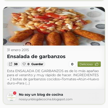
31 enero 2015
Ensalada de garbanzos
0
38
0
Guardar
Delicioso
Esta ENSALADA DE GARBANZOS es de lo más apañao
para el veranito y muy rápido de hacer. INGREDIENTES
→ 2 botes de garbanzos cocidos→Tomates→Atún→Huevo
duro→Para (...)
No soy un blog de cocina
nosoyunblogdecocina.blogspot.com