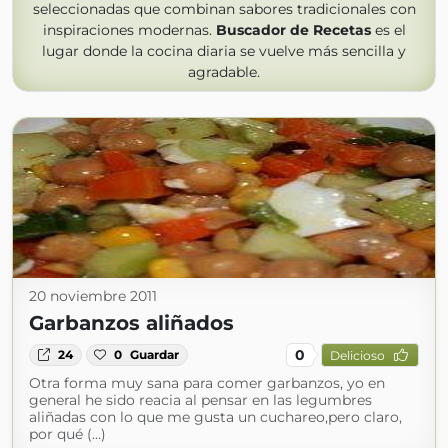
seleccionadas que combinan sabores tradicionales con
inspiraciones modernas.
Buscador de Recetas
es el
lugar donde la cocina diaria se vuelve más sencilla y
agradable.
20 noviembre 2011
Garbanzos aliñados
0
24
0
Guardar
Delicioso
Otra forma muy sana para comer garbanzos, yo en
general he sido reacia al pensar en las legumbres
aliñadas con lo que me gusta un cuchareo,pero claro,
por qué (...)