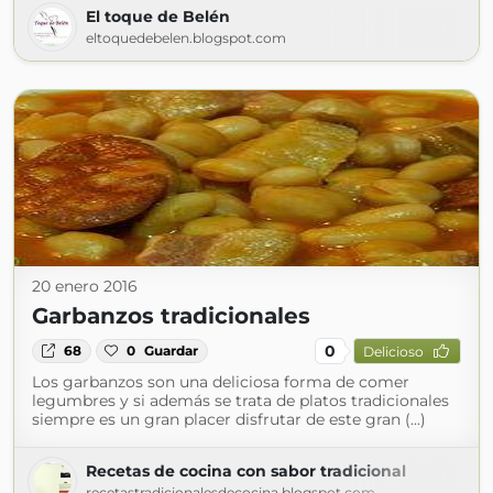
El toque de Belén
eltoquedebelen.blogspot.com
20 enero 2016
Garbanzos tradicionales
0
68
0
Guardar
Delicioso
Los garbanzos son una deliciosa forma de comer
legumbres y si además se trata de platos tradicionales
siempre es un gran placer disfrutar de este gran (...)
Recetas de cocina con sabor tradicional
recetastradicionalesdecocina.blogspot.com