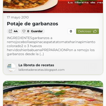
17 mayo 2010
Potaje de garbanzos
0
44
0
Guardar
Delicioso
INGREDIENTESgarbanzos a
remojocebollaespinacaspatatatomateharinapimiento
colorado2 o 3 huevos
hervidoshierbabuenaPREPARACIONPon a remojo los
garbanzos desde la (...)
La libreta de recetas
lalibretaderecetas.blogspot.com