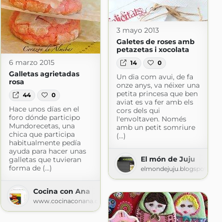
3 mayo 2013
Galetes de roses amb
petazetas i xocolata
6 marzo 2015
14
0
Galletas agrietadas
Un dia com avui, de fa
rosa
onze anys, va néixer una
petita princesa que ben
44
0
aviat es va fer amb els
Hace unos días en el
cors dels qui
foro dónde participo
l'envoltaven. Només
Mundorecetas, una
amb un petit somriure
chica que participa
(...)
habitualmente pedía
ayuda para hacer unas
El món de Juju
galletas que tuvieran
forma de (...)
elmondejuju.blogspot.com
Cocina con Ana
www.cocinaconana.com
com