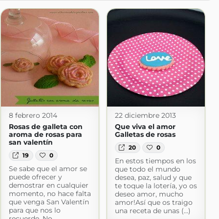
8 febrero 2014
22 diciembre 2013
Rosas de galleta con
Que viva el amor
aroma de rosas para
Galletas de rosas
san valentín
20
0
19
0
En estos tiempos en los
Se sabe que el amor se
que todo el mundo
puede ofrecer y
desea, paz, salud y que
demostrar en cualquier
te toque la lotería, yo os
momento, no hace falta
deseo amor, mucho
que venga San Valentín
amor!Así que os traigo
para que nos lo
una receta de unas (...)
recuerde. No