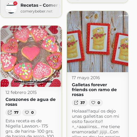
Recetas – Comer y Beber
comerybeber.net
ot.com
17 mayo 2016
Galletas forever
friends con ramo de
12 febrero 2015
rosas
Corazones de agua de
37
0
rosas
Holaaa!!!aquí os dejo
77
0
unas galletitas con mi
Esta receta es de
osito favorito!!
Nigella Lawson.- 175
^_^aaaiiinss... me tiene
grs. de harina- 100 grs.
enamorada!! jijiji...Con
de harina de arroz- 100