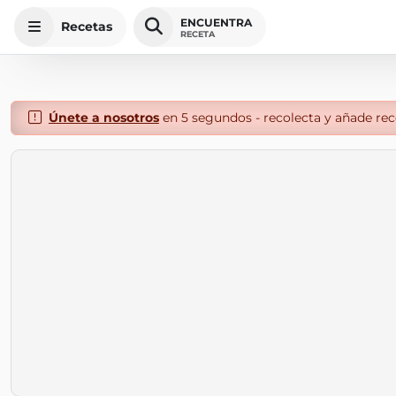
ENCUENTRA
Recetas
RECETA
Únete a nosotros
en 5 segundos - recolecta y añade rece