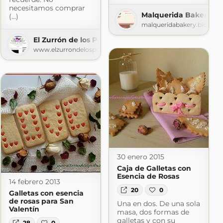
necesitamos comprar
Malquerida Bakery
(...)
malqueridabakery.blogspo
cocina
El Zurrón de los Postres
ocina.com
www.elzurrondelospostres.com
30 enero 2015
Caja de Galletas con
Esencia de Rosas
14 febrero 2013
20
0
Galletas con esencia
de rosas para San
Una en dos. De una sola
Valentín
masa, dos formas de
galletas y con su
28
0