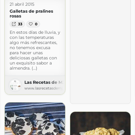
21 abril 2015
Galletas de pralines
rosas
33
0
En estos días de lluvia, y
con las temperaturas
algo más refrescantes,
no tenemos excusa
para hacer unas
deliciosas galletas con
un exquisito sabor a
almendra. (...)
Las Recetas de MJ
www.lasrecetasdemj.com
a
gspot.com