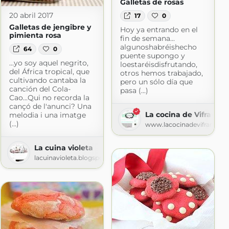
Galletas de rosas
20 abril 2017
17
0
Galletas de jengibre y
Hoy ya entrando en el
pimienta rosa
fin de semana...
algunoshabréishecho
64
0
puente supongo y
...yo soy aquel negrito,
loestaréisdisfrutando,
del África tropical, que
otros hemos trabajado,
cultivando cantaba la
pero un sólo día que
canción del Cola-
pasa (...)
Cao...Qui no recorda la
cançó de l'anunci? Una
La cocina de Vifran
melodia i una imatge
(...)
www.lacocinadevifran.co
La cuina violeta
lacuinavioleta.blogspot.com