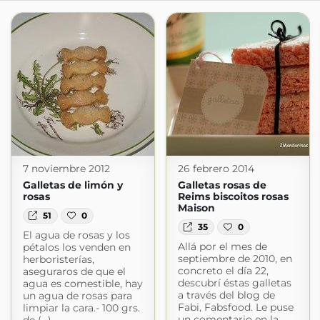
7 noviembre 2012
26 febrero 2014
Galletas de limón y
Galletas rosas de
rosas
Reims biscoitos rosas
Maison
51
0
35
0
El agua de rosas y los
Allá por el mes de
pétalos los venden en
septiembre de 2010, en
herboristerías,
concreto el día 22,
aseguraros de que el
descubrí éstas galletas
agua es comestible, hay
a través del blog de
un agua de rosas para
Fabi, Fabsfood. Le puse
limpiar la cara.- 100 grs.
un comentario en la