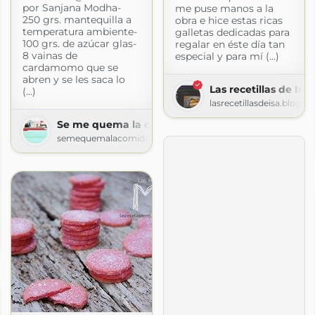
por Sanjana Modha-
me puse manos a la
250 grs. mantequilla a
obra e hice estas ricas
temperatura ambiente-
galletas dedicadas para
100 grs. de azúcar glas-
regalar en éste día tan
8 vainas de
especial y para mí (...)
cardamomo que se
abren y se les saca lo
Las recetillas de Isa
(...)
lasrecetillasdeisa.blogs
Se me quema la comida
semequemalacomida.blogspot.com
blogspot.com