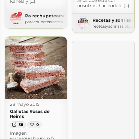
años que este con
Kanela y (...)
nosotros, haciéndole (...)
Pa rechupetearse los dedos
Recetas y sonrisas
parechupetearselosdedos.blogspot.com
recetasysonrisas.blogsp
nu
ogspot.com
28 mayo 2015
Galletas Roses de
Reims
38
0
Imagen:
www.joursheureux.fr