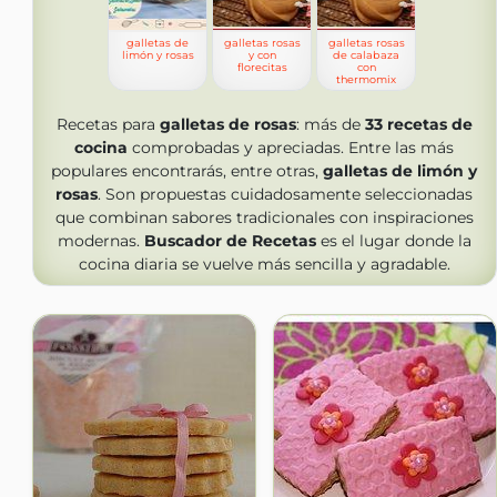
galletas de
galletas rosas
galletas rosas
limón y rosas
y con
de calabaza
florecitas
con
thermomix
Recetas para
galletas de rosas
: más de
33
recetas de
cocina
comprobadas y apreciadas. Entre las más
populares encontrarás, entre otras,
galletas de limón y
rosas
. Son propuestas cuidadosamente seleccionadas
que combinan sabores tradicionales con inspiraciones
modernas.
Buscador de Recetas
es el lugar donde la
cocina diaria se vuelve más sencilla y agradable.