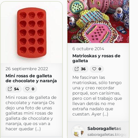
6 octubre 2014
Matrioskas y rosas de
galleta
26 septiembre 2022
36
0
Mini rosas de galleta
Me fascinan las
de chocolate y naranja
matrioskas, sólo tengo
una y creo recordar
54
0
porqué, son carísimas,
Mini rosas de galleta de
pero con el trabajo que
chocolate y naranja Os
llevan detrás no me
dejo una foto de unas
extraña nadalo que
galletas mini rosas de
cuestan. Ayer (...)
galleta de chocolate y
naranja, que os van a
Saboragalletas
hacer quedar (...)
saboragalletas.blogspot.c