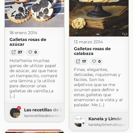
18 enero 2014
Galletas rosas de
13 marzo 2014
azúcar
Galletas rosas de
37
0
calabaza
Hola!!tenía muchas
17
0
ganas de utilizar papel
Finas, elegantes,
de azúcar, así que hace
delicadas, riquísimas y
un tiempecito, compré
fáciles. Son los
una lámina y la utilicé
adjetivos que se me
para decorar unas
ocurren para definir a
galletas de vainilla.La
estas galletas que
(...)
enamoran a la vista y al
paladar. Me (...)
Las recetillas de Isa
lasrecetillasdeisa.blogspot.com
Kanela y Limón
kanelaylimon.blogspot.