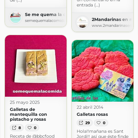
de (...)
entrada (...)
Se me quema la comida
2Mandarinas en mi 
semequemalacomida.blogspot.com
www.2mandarinasenmic
25 mayo 2025
22 abril 2014
Galletas de
mantequilla con
Galletas rosas
pistacho y rosas
29
0
8
0
Hola!!mañana es Sant
Receta de @bbcfood
Jordi!! así que éste finde