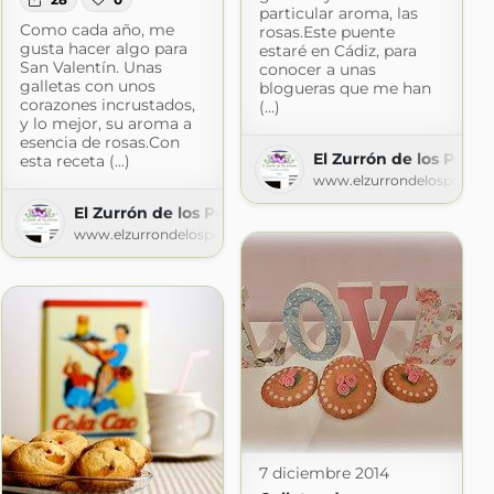
particular aroma, las
Como cada año, me
rosas.Este puente
gusta hacer algo para
estaré en Cádiz, para
San Valentín. Unas
conocer a unas
galletas con unos
blogueras que me han
corazones incrustados,
(...)
y lo mejor, su aroma a
esencia de rosas.Con
El Zurrón de los Postr
esta receta (...)
pot.com
www.elzurrondelospostre
El Zurrón de los Postres
www.elzurrondelospostres.com
7 diciembre 2014