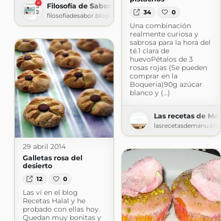
Filosofía de Sabor
34
0
filosofiadesabor.blogspot.com
Una combinación
realmente curiosa y
sabrosa para la hora del
té.1 clara de
huevoPétalos de 3
rosas rojas (Se pueden
comprar en la
Boqueria)90g azúcar
blanco y (...)
Las recetas de Ma
lasrecetasdemanu.bl
29 abril 2014
Galletas rosa del
desierto
12
0
Las ví en el blog
Recetas Halal y he
probado con ellas hoy.
Quedan muy bonitas y