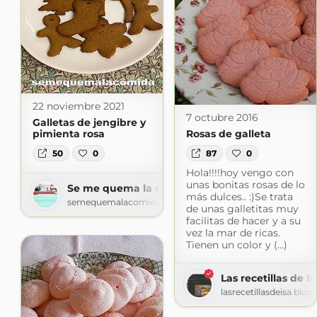
22 noviembre 2021
7 octubre 2016
Galletas de jengibre y
pimienta rosa
Rosas de galleta
50
0
87
0
Hola!!!!hoy vengo con
unas bonitas rosas de lo
Se me quema la comida
más dulces.. :)Se trata
semequemalacomida.blogspot.com
de unas galletitas muy
facilitas de hacer y a su
vez la mar de ricas.
Tienen un color y (...)
Las recetillas de Is
lasrecetillasdeisa.blo