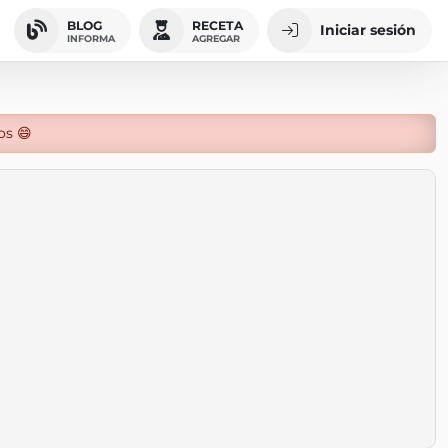
BLOG
RECETA
Iniciar sesión
INFORMA
AGREGAR
os 😄