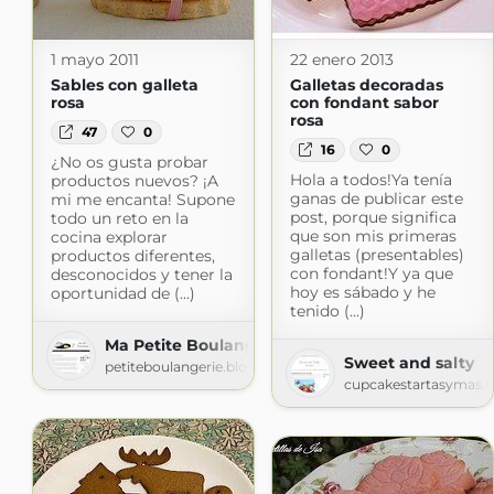
1 mayo 2011
22 enero 2013
Sables con galleta
Galletas decoradas
rosa
con fondant sabor
rosa
47
0
16
0
¿No os gusta probar
Hola a todos!Ya tenía
productos nuevos? ¡A
ganas de publicar este
mi me encanta! Supone
post, porque significa
todo un reto en la
que son mis primeras
cocina explorar
galletas (presentables)
productos diferentes,
con fondant!Y ya que
desconocidos y tener la
hoy es sábado y he
oportunidad de (...)
tenido (...)
Ma Petite Boulangerie
Sweet and salty
petiteboulangerie.blogspot.com
cupcakestartasymas.