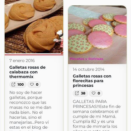
7 enero 2016
Galletas rosas de
14 octubre 2014
calabaza con
Galletas rosas con
thermomix
florecitas para
100
0
princesas
No soy de hacer
38
0
galletas, porque
GALLETAS PARA
reconozco que las
PRINCESAS!!Este fin de
masas no se me dan
semana celebramos el
nada bien.. No el
cumple de mi Mamá.
hacerlas, sino el
Cumplía 82 y es una
manejarlas...Pero ví
forma de mimarla los
estas en el blog de