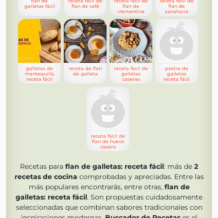
flan de
receta fácil de
receta fácil de
receta fácil de
galletas fácil
flan de café
flan de
flan de
clementina
zanahoria
galletas de
receta de flan
receta fácil de
postre de
mantequilla
de galleta
galletas
galletas
receta fácil
caseras
receta fácil
receta fácil de
flan de huevo
casero
Recetas para
flan de galletas: receta fácil
: más de
2
recetas de cocina
comprobadas y apreciadas. Entre las
más populares encontrarás, entre otras,
flan de
galletas: receta fácil
. Son propuestas cuidadosamente
seleccionadas que combinan sabores tradicionales con
inspiraciones modernas.
Buscador de Recetas
es el