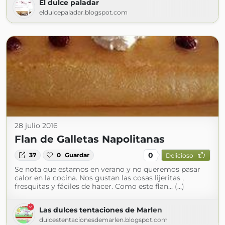
El dulce paladar
eldulcepaladar.blogspot.com
28 julio 2016
Flan de Galletas Napolitanas
0
37
0
Guardar
Delicioso
Se nota que estamos en verano y no queremos pasar
calor en la cocina. Nos gustan las cosas lijeritas ,
fresquitas y fáciles de hacer. Como este flan... (...)
Las dulces tentaciones de Marlen
dulcestentacionesdemarlen.blogspot.com