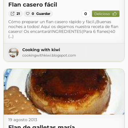
Flan casero fácil
0
21
0
Guardar
Delicioso
Cómo preparar un flan casero rápido y fácil.¡Buenas
noches a todos! Aquí os dejamos nuestra receta de flan
casero! Os encantará!INGREDIENTES(Para 6 flanes)40
(...)
Cooking with kiwi
cookingwithkiwi.blogspot.com
19 agosto 2013
Flan de galletas maría