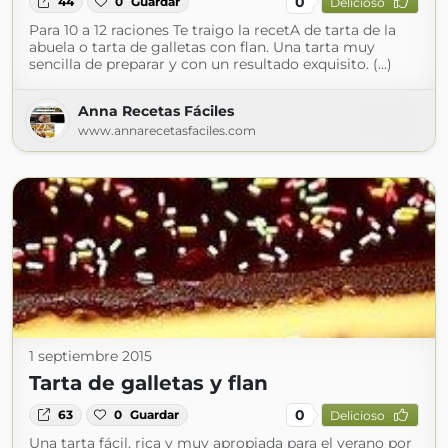
0
44
0
Guardar
Delicioso
Para 10 a 12 raciones Te traigo la recetA de tarta de la
abuela o tarta de galletas con flan. Una tarta muy
sencilla de preparar y con un resultado exquisito. (...)
Anna Recetas Fáciles
www.annarecetasfaciles.com
1 septiembre 2015
Tarta de galletas y flan
0
63
0
Guardar
Delicioso
Una tarta fácil, rica y muy apropiada para el verano por