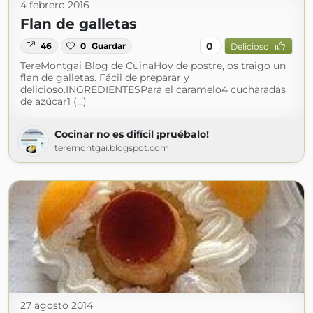
4 febrero 2016
Flan de galletas
0
46
0
Guardar
Delicioso
TereMontgai Blog de CuinaHoy de postre, os traigo un
flan de galletas. Fácil de preparar y
delicioso.INGREDIENTESPara el caramelo4 cucharadas
de azúcar1 (...)
Cocinar no es difícil ¡pruébalo!
teremontgai.blogspot.com
27 agosto 2014