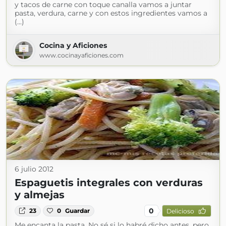
y tacos de carne con toque canalla vamos a juntar
pasta, verdura, carne y con estos ingredientes vamos a
(...)
Cocina y Aficiones
www.cocinayaficiones.com
6 julio 2012
Espaguetis integrales con verduras
y almejas
0
23
0
Guardar
Delicioso
Me encanta la pasta. No sé si lo habré dicho antes, pero