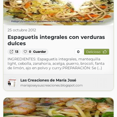
25 octubre 2012
Espaguetis integrales con verduras
dulces
0
13
0
Guardar
Delicioso
INGREDIENTES: Espaguetis integrales, mantequilla
light, cebolla, zanahoria, acelga, puerro, brocoli, fanta
de limón, ajo en polvo y curry.PREPARACIÓN: Se (...)
Las Creaciones de María José
mariajoseysuscreaciones.blogspot.com