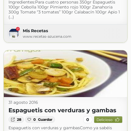
Ingredientes:Para cuatro personas 350gr Espaguetis
100gr Cebolla 100gr Pimiento rojo 100gr Zanahoria
300g Tomate “3 tomates” 100gr Calabacín 100gr Apio 1
(...)
Mis Recetas
www.recetas-azucena.com
31 agosto 2016
Espaguetis con verduras y gambas
0
28
0
Guardar
Delicioso
Espaguetis con verduras y gambasComo ya sabéis