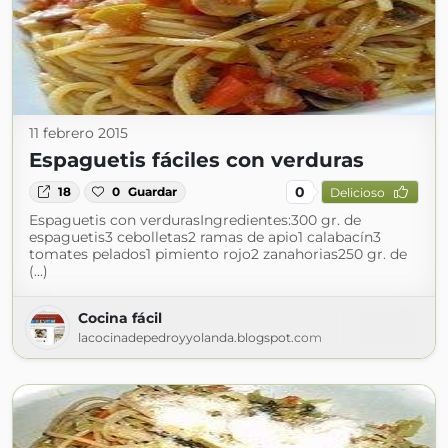
11 febrero 2015
Espaguetis fáciles con verduras
0
18
0
Guardar
Delicioso
Espaguetis con verdurasIngredientes:300 gr. de
espaguetis3 cebolletas2 ramas de apio1 calabacín3
tomates pelados1 pimiento rojo2 zanahorias250 gr. de
(...)
Cocina fácil
lacocinadepedroyyolanda.blogspot.com