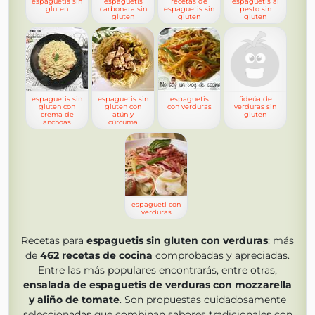
espaguetis sin
espaguetis
recetas de
espaguetis al
gluten
carbonara sin
espaguetis sin
pesto sin
gluten
gluten
gluten
espaguetis sin
espaguetis sin
espaguetis
fideúa de
gluten con
gluten con
con verduras
verduras sin
crema de
atún y
gluten
anchoas
cúrcuma
espagueti con
verduras
Recetas para
espaguetis sin gluten con verduras
: más
de
462
recetas de cocina
comprobadas y apreciadas.
Entre las más populares encontrarás, entre otras,
ensalada de espaguetis de verduras con mozzarella
y aliño de tomate
. Son propuestas cuidadosamente
seleccionadas que combinan sabores tradicionales con