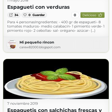
1 mayo 2018
Espagueti con verduras
0
34
0
Guardar
Delicioso
Para 4 personasIngredientes: - 400 gr de espagueti- 8
tomates maduros- medio calabacín- 1 pimiento verde- 1
pimiento rojo- 2 cebollas- sal- orégano- azúcar- (...)
Mi pequeño rincon
carew82000.blogspot.com
7 noviembre 2019
Espaguetis con salchichas frescas y