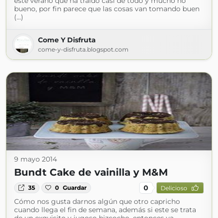
este verano que ha traído casi de todo y mucho no
bueno, por fin parece que las cosas van tomando buen
(...)
Come Y Disfruta
come-y-disfruta.blogspot.com
9 mayo 2014
Bundt Cake de vainilla y M&M
0
35
0
Guardar
Delicioso
Cómo nos gusta darnos algún que otro capricho
cuando llega el fin de semana, además si este se trata