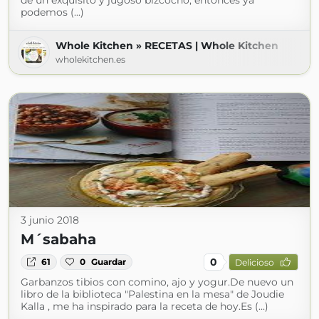
de un exquisito y jugoso bizcocho, entonces ya
podemos (...)
Whole Kitchen » RECETAS | Whole Kitchen
wholekitchen.es
3 junio 2018
M´sabaha
0
61
0
Guardar
Delicioso
Garbanzos tibios con comino, ajo y yogur.De nuevo un
libro de la biblioteca "Palestina en la mesa" de Joudie
Kalla , me ha inspirado para la receta de hoy.Es (...)