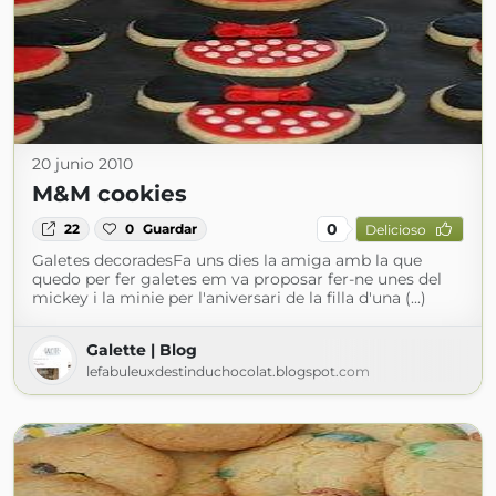
20 junio 2010
M&M cookies
0
22
0
Guardar
Delicioso
Galetes decoradesFa uns dies la amiga amb la que
quedo per fer galetes em va proposar fer-ne unes del
mickey i la minie per l'aniversari de la filla d'una (...)
Galette | Blog
lefabuleuxdestinduchocolat.blogspot.com