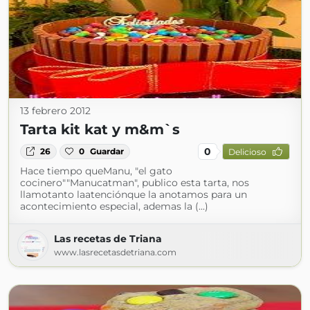
13 febrero 2012
Tarta kit kat y m&m`s
0
26
0
Guardar
Delicioso
Hace tiempo queManu, "el gato
cocinero""Manucatman", publico esta tarta, nos
llamotanto laatenciónque la anotamos para un
acontecimiento especial, ademas la (...)
Las recetas de Triana
www.lasrecetasdetriana.com