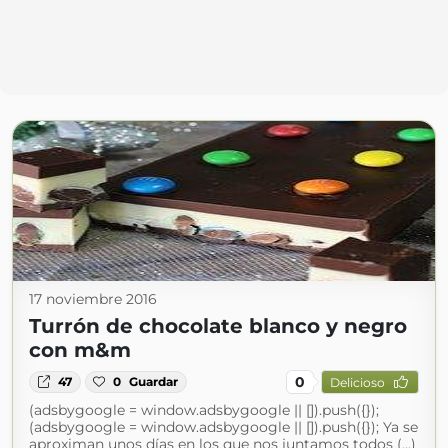
17 noviembre 2016
Turrón de chocolate blanco y negro
con m&m
0
47
0
Guardar
Delicioso
(adsbygoogle = window.adsbygoogle || []).push({});
(adsbygoogle = window.adsbygoogle || []).push({}); Ya se
aproximan unos días en los que nos juntamos todos (...)