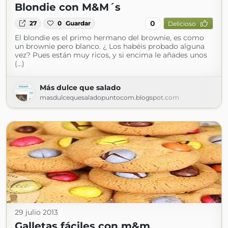
Blondie con M&M´s
0
27
0
Guardar
Delicioso
El blondie es el primo hermano del brownie, es como
un brownie pero blanco. ¿ Los habéis probado alguna
vez? Pues están muy ricos, y si encima le añades unos
(...)
Más dulce que salado
masdulcequesaladopuntocom.blogspot.com
29 julio 2013
Galletas fáciles con m&m