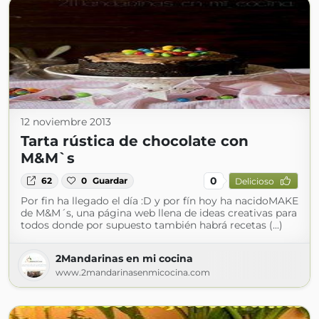
12 noviembre 2013
Tarta rústica de chocolate con
M&M`s
0
62
0
Guardar
Delicioso
Por fin ha llegado el día :D y por fín hoy ha nacidoMAKE
de M&M´s, una página web llena de ideas creativas para
todos donde por supuesto también habrá recetas (...)
2Mandarinas en mi cocina
www.2mandarinasenmicocina.com