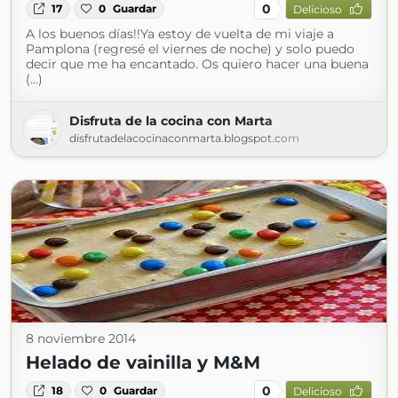
0
17
0
Guardar
Delicioso
A los buenos días!!Ya estoy de vuelta de mi viaje a
Pamplona (regresé el viernes de noche) y solo puedo
decir que me ha encantado. Os quiero hacer una buena
(...)
Disfruta de la cocina con Marta
disfrutadelacocinaconmarta.blogspot.com
8 noviembre 2014
Helado de vainilla y M&M
0
18
0
Guardar
Delicioso