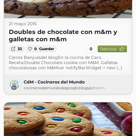
21 mayo 2016
Doubles de chocolate con m&m y
galletas con m&m
0
33
0
Guardar
Delicioso
Carola Banyulsdel blogEn la cocina de Caro.
Receta:Double Chocolate cookie con M&M. Galletas
chocolatosas con M&Mvar notifyBarWidget = new (...)
CdM - Cocineros del Mundo
cocinerosdelmundodegoogle.blogspot.com