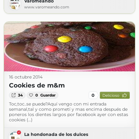
Varomeando
www.varomeando.com
16 octubre 2014
Cookies de m&m
0
34
0
Guardar
Delicioso
Toc,toc..se puede?Aquí vengo con mi entrada
semanal,tal y como prometí y mas encima después de
poneros los dientes largos por facebook ayer con estas
cookies (...)
La hondonada de los dulces