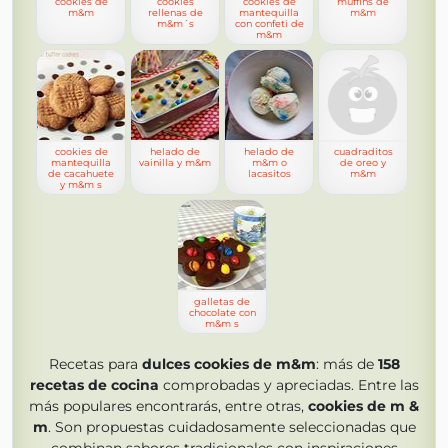
cookies de
cookies
cookies de
muffins de
m&m
rellenas de
mantequilla
m&m
m&m´s
con confeti de
m&m
cookies de
helado de
helado de
cuadraditos
mantequilla
vainilla y m&m
m&m o
de oreo y
de cacahuete
lacasitos
m&m
y m&m s
galletas de
chocolate con
m&m s
Recetas para
dulces cookies de m&m
: más de
158
recetas de cocina
comprobadas y apreciadas. Entre las
más populares encontrarás, entre otras,
cookies de m &
m
. Son propuestas cuidadosamente seleccionadas que