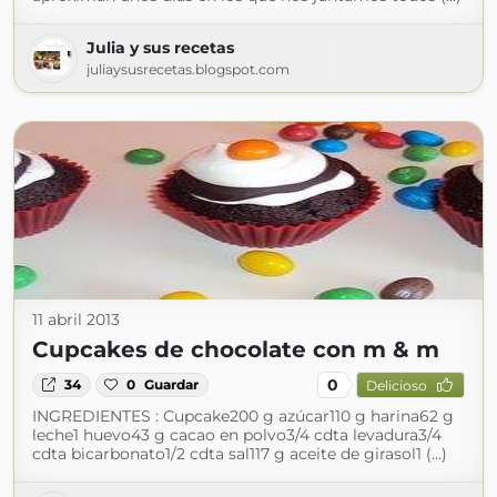
Julia y sus recetas
juliaysusrecetas.blogspot.com
11 abril 2013
Cupcakes de chocolate con m & m
0
34
0
Guardar
Delicioso
INGREDIENTES : Cupcake200 g azúcar110 g harina62 g
leche1 huevo43 g cacao en polvo3/4 cdta levadura3/4
cdta bicarbonato1/2 cdta sal117 g aceite de girasol1 (...)