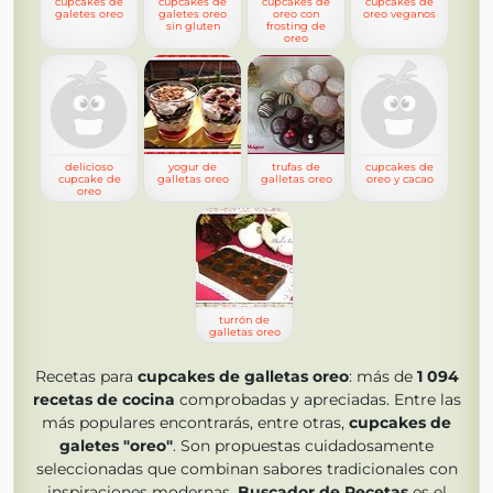
cupcakes de
cupcakes de
cupcakes de
cupcakes de
galetes oreo
galetes oreo
oreo con
oreo veganos
sin gluten
frosting de
oreo
delicioso
yogur de
trufas de
cupcakes de
cupcake de
galletas oreo
galletas oreo
oreo y cacao
oreo
turrón de
galletas oreo
Recetas para
cupcakes de galletas oreo
: más de
1 094
recetas de cocina
comprobadas y apreciadas. Entre las
más populares encontrarás, entre otras,
cupcakes de
galetes "oreo"
. Son propuestas cuidadosamente
seleccionadas que combinan sabores tradicionales con
inspiraciones modernas.
Buscador de Recetas
es el