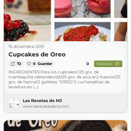
15 diciembre 2015
Cupcakes de Oreo
0
72
0
Guardar
Delicioso
INGREDIENTES :Para los cupcakes:125 grs. de
mantequilla reblandecida125 grs. de azúcar2 huevos125
grs. de harina12 galletas "OREO"2 cucharaditas de
levadura en (...)
Las Recetas de MJ
www.lasrecetasdemj.com