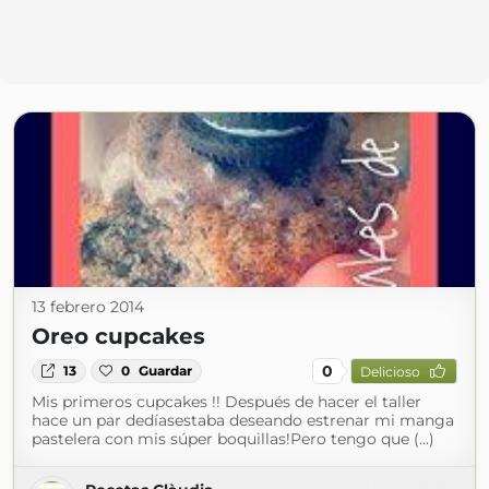
13 febrero 2014
Oreo cupcakes
0
13
0
Guardar
Delicioso
Mis primeros cupcakes !! Después de hacer el taller
hace un par dedíasestaba deseando estrenar mi manga
pastelera con mis súper boquillas!Pero tengo que (...)