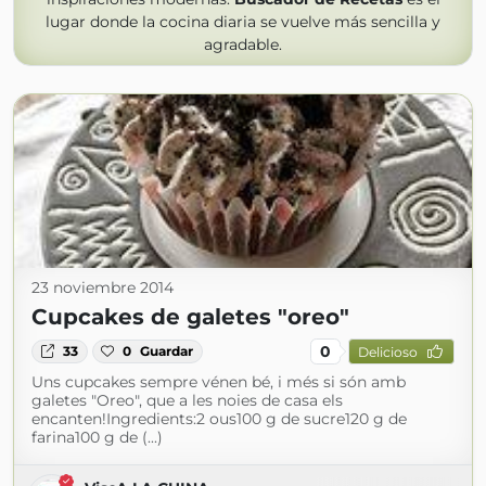
lugar donde la cocina diaria se vuelve más sencilla y
agradable.
23 noviembre 2014
Cupcakes de galetes "oreo"
0
33
0
Guardar
Delicioso
Uns cupcakes sempre vénen bé, i més si són amb
galetes "Oreo", que a les noies de casa els
encanten!Ingredients:2 ous100 g de sucre120 g de
farina100 g de (...)