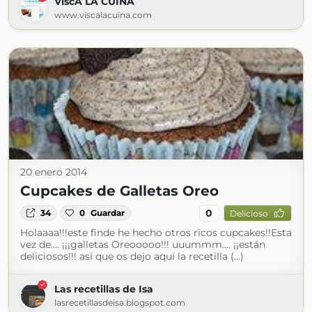
ViscA LA CUINA
www.viscalacuina.com
20 enero 2014
Cupcakes de Galletas Oreo
0
34
0
Guardar
Delicioso
Holaaaa!!!este finde he hecho otros ricos cupcakes!!Esta
vez de.... ¡¡¡galletas Oreooooo!!! uuummm.... ¡¡están
deliciosos!!! así que os dejo aquí la recetilla (...)
Las recetillas de Isa
lasrecetillasdeisa.blogspot.com