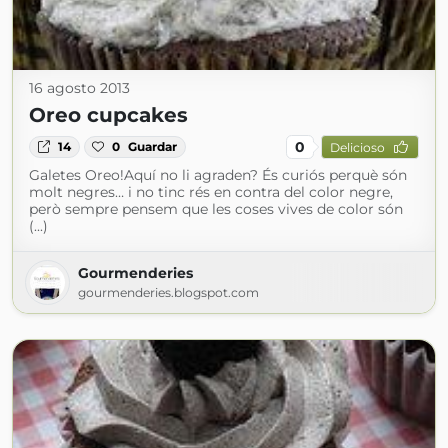
16 agosto 2013
Oreo cupcakes
0
14
0
Guardar
Delicioso
Galetes Oreo!Aquí no li agraden? És curiós perquè són
molt negres… i no tinc rés en contra del color negre,
però sempre pensem que les coses vives de color són
(...)
Gourmenderies
gourmenderies.blogspot.com