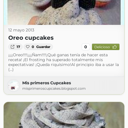
12 mayo 2013
Oreo cupcakes
0
17
0
Guardar
Delicioso
¡¡¡¡Oreo!!!!¡¡¡¡Ñam!!!!¡Qué ganas tenía de hacer esta
receta! ¡El frosting ha superado totalmente mis
expectativas! ¡Queda riquísimo!Al principio iba a usar la
(...)
Mis primeros Cupcakes
misprimeroscupcakes.blogspot.com