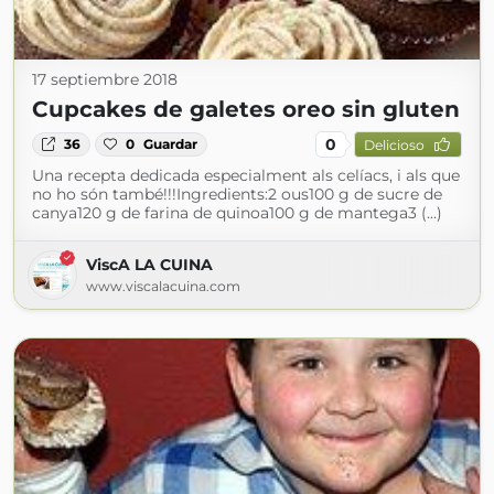
17 septiembre 2018
Cupcakes de galetes oreo sin gluten
0
36
0
Guardar
Delicioso
Una recepta dedicada especialment als celíacs, i als que
no ho són també!!!Ingredients:2 ous100 g de sucre de
canya120 g de farina de quinoa100 g de mantega3 (...)
ViscA LA CUINA
www.viscalacuina.com