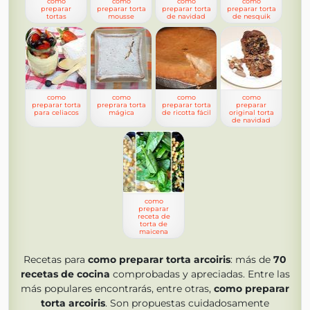
como
como
como
como
preparar
preparar torta
preparar torta
preparar torta
tortas
mousse
de navidad
de nesquik
como
como
como
como
preparar torta
preprara torta
preparar torta
preparar
para celiacos
mágica
de ricotta fácil
original torta
de navidad
como
preparar
receta de
torta de
maicena
Recetas para
como preparar torta arcoiris
: más de
70
recetas de cocina
comprobadas y apreciadas. Entre las
más populares encontrarás, entre otras,
como preparar
torta arcoiris
. Son propuestas cuidadosamente