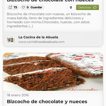
0
73
0
Guardar
Delicioso
Bizcocho de chocolate con nueces, un bizcocho de
masa batida, lleno de ingredientes deliciosos y
horneado con mimo.Chocolate, nueces...con estos
ingredientes (...)
La Cocina de la Abuela
www.comidinasdelaabuela.com
18 enero 2016
Bizcocho de chocolate y nueces