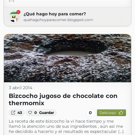
¿Qué hago hoy para comer?
quehagohoyparacomer.blogspot.com
3 abril 2014
Bizcocho jugoso de chocolate con
thermomix
0
43
0
Guardar
Delicioso
La receta de este bizcocho la vi hace tiempo y me
llamó la atención uno de sus ingredientes , aún así me
he decidido a hacerlo y el resultado es espectacular (...)