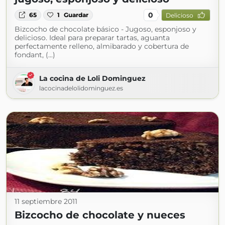
0
65
1
Guardar
Delicioso
Bizcocho de chocolate básico - Jugoso, esponjoso y
delicioso. Ideal para preparar tartas, aguanta
perfectamente relleno, almibarado y cobertura de
fondant, (...)
La cocina de Loli Dominguez
lacocinadelolidominguez.es
11 septiembre 2011
Bizcocho de chocolate y nueces