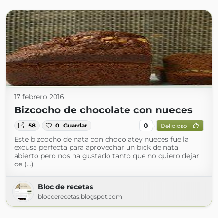
17 febrero 2016
Bizcocho de chocolate con nueces
0
58
0
Guardar
Delicioso
Este bizcocho de nata con chocolatey nueces fue la
excusa perfecta para aprovechar un bick de nata
abierto pero nos ha gustado tanto que no quiero dejar
de (...)
Bloc de recetas
blocderecetas.blogspot.com