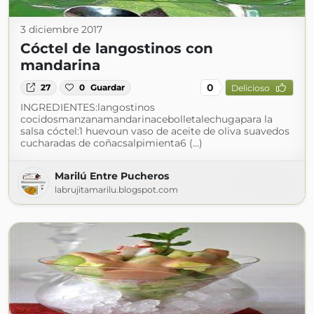
3 diciembre 2017
Cóctel de langostinos con
mandarina
0
27
0
Guardar
Delicioso
INGREDIENTES:langostinos
cocidosmanzanamandarinacebolletalechugapara la
salsa cóctel:1 huevoun vaso de aceite de oliva suavedos
cucharadas de coñacsalpimienta6 (...)
Marilú Entre Pucheros
labrujitamarilu.blogspot.com