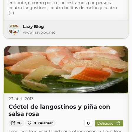
entrante, o como postre, necesitamos por persona
cuatro langostinos, cuatro bolitas de melón y cuatro
(...)
Lazy Blog
www.lazyblog.net
23 abril 2013
Cóctel de langostinos y piña con
salsa rosa
0
28
0
Guardar
Delicioso
Leer, leer, leer, vivir la vida que otros soñaron. Leer, leer,