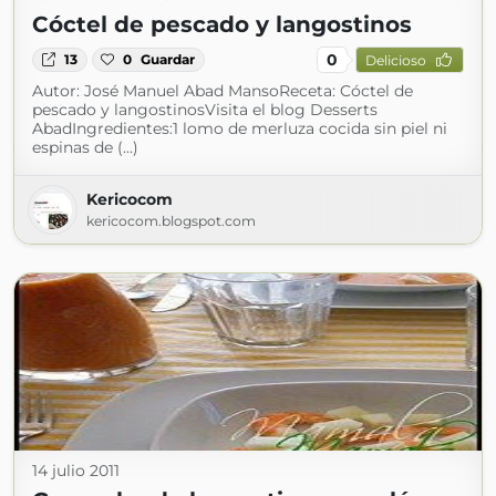
Cóctel de pescado y langostinos
0
13
0
Guardar
Delicioso
Autor: José Manuel Abad MansoReceta: Cóctel de
pescado y langostinosVisita el blog Desserts
AbadIngredientes:1 lomo de merluza cocida sin piel ni
espinas de (...)
Kericocom
kericocom.blogspot.com
14 julio 2011