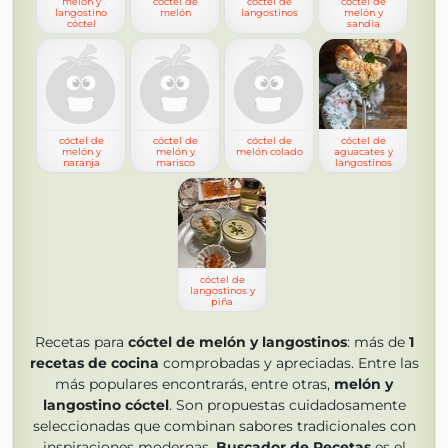
melón y
cóctel de
cóctel de
cóctel de
langostino
melón
langostinos
melón y
cóctel
sandía
cóctel de
cóctel de
cóctel de
cóctel de
melón y
melón y
melón colado
aguacates y
naranja
marisco
langostinos
cóctel de
langostinos y
piña
Recetas para
cóctel de melón y langostinos
: más de
1
recetas de cocina
comprobadas y apreciadas. Entre las
más populares encontrarás, entre otras,
melón y
langostino cóctel
. Son propuestas cuidadosamente
seleccionadas que combinan sabores tradicionales con
inspiraciones modernas.
Buscador de Recetas
es el