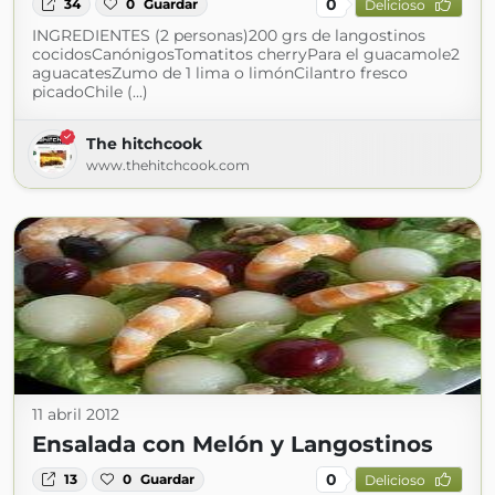
0
34
0
Guardar
Delicioso
INGREDIENTES (2 personas)200 grs de langostinos
cocidosCanónigosTomatitos cherryPara el guacamole2
aguacatesZumo de 1 lima o limónCilantro fresco
picadoChile (...)
The hitchcook
www.thehitchcook.com
11 abril 2012
Ensalada con Melón y Langostinos
0
13
0
Guardar
Delicioso