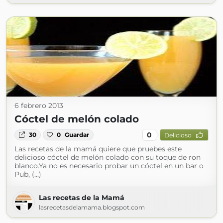
6 febrero 2013
Cóctel de melón colado
0
30
0
Guardar
Delicioso
Las recetas de la mamá quiere que pruebes este
delicioso cóctel de melón colado con su toque de ron
blanco.Ya no es necesario probar un cóctel en un bar o
Pub, (...)
Las recetas de la Mamá
lasrecetasdelamama.blogspot.com