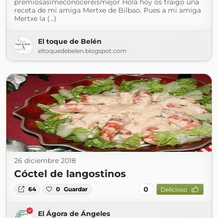
premiosasímeconoceréismejor Hola hoy os traigo una
receta de mi amiga Mertxe de Bilbao. Pues a mi amiga
Mertxe la (...)
El toque de Belén
eltoquedebelen.blogspot.com
26 diciembre 2018
Cóctel de langostinos
0
64
0
Guardar
Delicioso
El Ágora de Ángeles