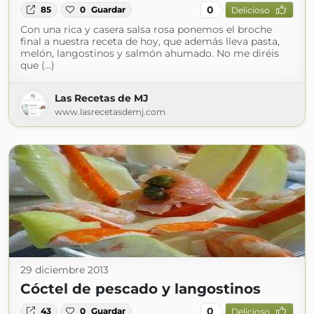
0
85
0
Guardar
Delicioso
Con una rica y casera salsa rosa ponemos el broche
final a nuestra receta de hoy, que además lleva pasta,
melón, langostinos y salmón ahumado. No me diréis
que (...)
Las Recetas de MJ
www.lasrecetasdemj.com
29 diciembre 2013
Cóctel de pescado y langostinos
0
43
0
Guardar
Delicioso