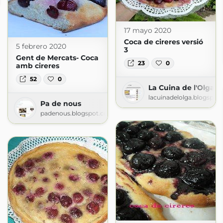
17 mayo 2020
Coca de cireres versió
5 febrero 2020
3
Gent de Mercats- Coca
23
0
amb cireres
52
0
La Cuina de l'Olga
lacuinadelolga.blogspot
Pa de nous
padenous.blogspot.com