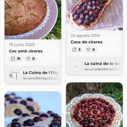
22 agosto 2014
Coca de cireres
19 junio 2020
3
0
Coc amb cireres
31
0
La cuina de la teres
lacuinadelateresa.blogs
La Cuina de l'Olga
lacuinadelolga.blogspot.com
dos
blogspot.com