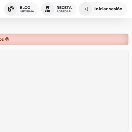
BLOG
RECETA
Iniciar sesión
INFORMA
AGREGAR
os 😄