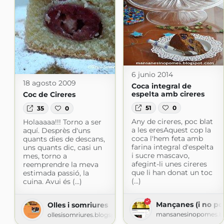
6 junio 2014
18 agosto 2009
Coca integral de
espelta amb cireres
Coc de Cireres
51
0
35
0
Any de cireres, poc blat
Holaaaaa!!! Torno a ser
a les eresAquest cop la
aquí. Desprès d'uns
coca l'hem feta amb
quants dies de descans,
farina integral d'espelta
uns quants dic, casi un
i sucre mascavo,
mes, torno a
afegint-li unes cireres
reemprendre la meva
que li han donat un toc
estimada passió, la
(...)
cuina. Avui és (...)
Mançanes (i no p
Olles i somriures
mansanesinopomes.b
ollesisomriures.blogspot.com