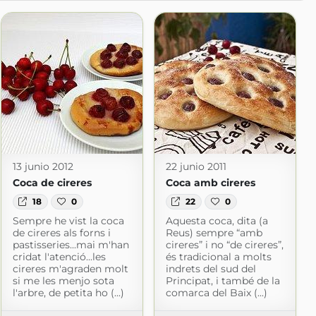
13 junio 2012
22 junio 2011
Coca de cireres
Coca amb cireres
18
0
22
0
Sempre he vist la coca
Aquesta coca, dita (a
de cireres als forns i
Reus) sempre “amb
pastisseries...mai m'han
cireres” i no “de cireres”,
cridat l'atenció...les
és tradicional a molts
cireres m'agraden molt
indrets del sud del
si me les menjo sota
Principat, i també de la
l'arbre, de petita ho (...)
comarca del Baix (...)