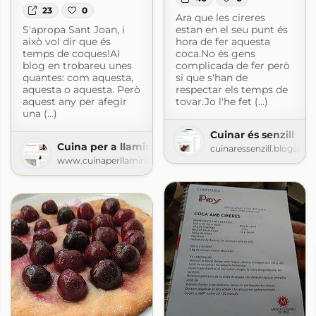
23
0
Ara que les cireres
S'apropa Sant Joan, i
estan en el seu punt és
això vol dir que és
hora de fer aquesta
temps de coques!Al
coca.No és gens
blog en trobareu unes
complicada de fer però
quantes: com aquesta,
si que s'han de
aquesta o aquesta. Però
respectar els temps de
aquest any per afegir
tovar.Jo l'he fet (...)
una (...)
Cuinar és senzill
Cuina per a llaminers
cuinaressenzill.blogspot
www.cuinaperllaminers.com
omes)
logspot.com