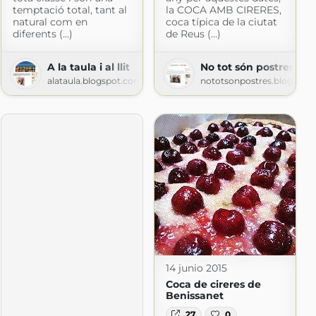
temptació total, tant al
la COCA AMB CIRERES,
natural com en
coca típica de la ciutat
diferents (...)
de Reus (...)
A la taula i al llit
No tot són postres a l
alataula.blogspot.com
nototsonpostres.blogspot
14 junio 2015
Coca de cireres de
Benissanet
27
0