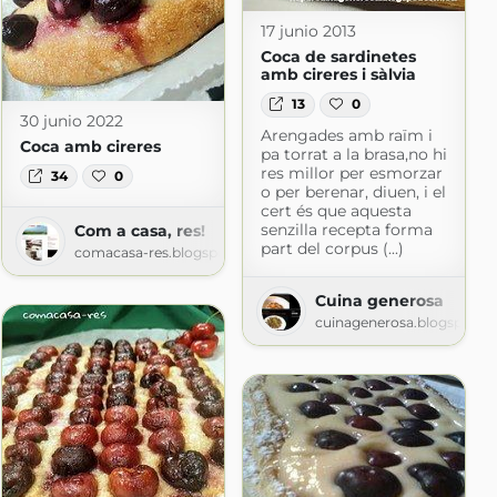
17 junio 2013
Coca de sardinetes
amb cireres i sàlvia
13
0
30 junio 2022
Arengades amb raïm i
Coca amb cireres
pa torrat a la brasa,no hi
res millor per esmorzar
34
0
o per berenar, diuen, i el
cert és que aquesta
senzilla recepta forma
Com a casa, res!
part del corpus (...)
comacasa-res.blogspot.com
Cuina generosa
cuinagenerosa.blogspot.c