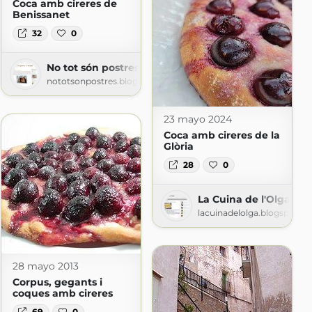
Coca amb cireres de
Benissanet
32
0
No tot són postres a la cuina
nototsonpostres.blogspot.com
23 mayo 2024
Coca amb cireres de la
.com
Glòria
28
0
La Cuina de l'Olga
lacuinadelolga.blogspot.c
28 mayo 2013
Corpus, gegants i
coques amb cireres
69
0