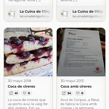
Tarragona. Volia (...)
setena (...)
La Cuina de l'Olga
La Cuina de l'Olga
lacuinadelolga.blogspot.com
lacuinadelolga.blogspot
30 mayo 2018
30 mayo 2013
Coca de cireres
Coca amb cireres
41
0
34
0
La coca de cireres que
Avui és Corpus...a Reus
us porto avui la vaig fer
és típica la Coca amb
ahir mateix. Em va
cireres i la setmana