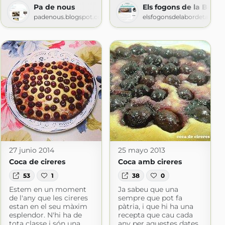
Pa de nous
Els fogons de la Borde
padenous.blogspot.com
elsfogonsdelabordeta.wor
.com
27 junio 2014
25 mayo 2013
Coca de cireres
Coca amb cireres
53
1
38
0
Estem en un moment
Ja sabeu que una
de l'any que les cireres
sempre que pot fa
estan en el seu màxim
pàtria, i que hi ha una
esplendor. N'hi ha de
recepta que cau cada
tota classe i són una
any per aquestes dates,