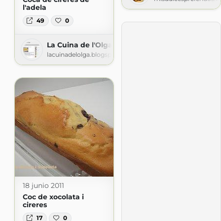
l'adela
49
0
La Cuina de l'Olga
lacuinadelolga.blogspot.com
18 junio 2011
Coc de xocolata i
cireres
17
0