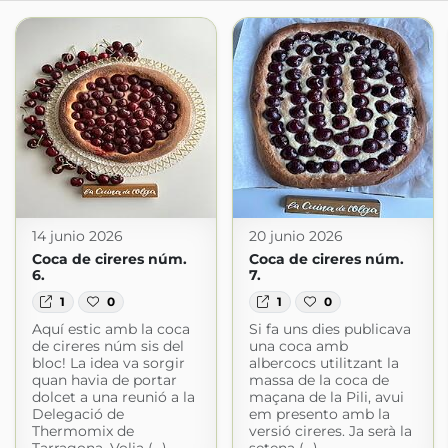
14 junio 2026
20 junio 2026
Coca de cireres núm.
Coca de cireres núm.
6.
7.
1
0
1
0
Aquí estic amb la coca
Si fa uns dies publicava
de cireres núm sis del
una coca amb
bloc! La idea va sorgir
albercocs utilitzant la
quan havia de portar
massa de la coca de
dolcet a una reunió a la
maçana de la Pili, avui
Delegació de
em presento amb la
Thermomix de
versió cireres. Ja serà la