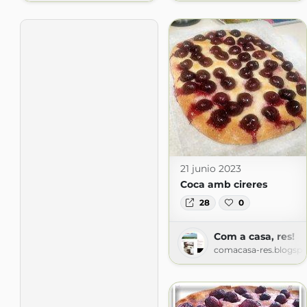
21 junio 2023
Coca amb cireres
28
0
Com a casa, res!
comacasa-res.blogsp