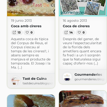
19 junio 2013
16 agosto 2013
Coca amb cireres
Coca de cireres
13
0
14
0
Aquesta coca és típica
Després del gener, de
del Corpus de Reus, el
veure l'espectacularitat
Corpus s’escau al
de la florida dels
temps de les cireres!!, i
ametllers quant encara
abans sempre es
fa fred i a un li sorprén
menjava el producte de
que la Naturalesa sigui
temporada. El Josep i la
capaç d'oferir-nos (...)
Ma. (...)
Gourmenderies
Tast de Cuina
gourmenderies.blogs
tastdecuina.blogspot.com