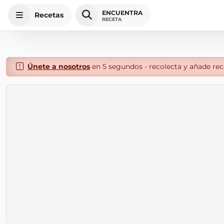
ENCUENTRA
Recetas
RECETA
Únete a nosotros
en 5 segundos - recolecta y añade rece