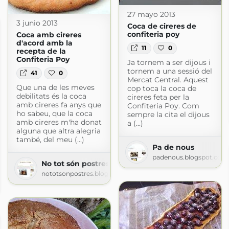
27 mayo 2013
3 junio 2013
Coca de cireres de
confiteria poy
Coca amb cireres
d'acord amb la
11
0
recepta de la
Confiteria Poy
Ja tornem a ser dijous i
tornem a una sessió del
41
0
Mercat Central. Aquest
Que una de les meves
cop toca la coca de
debilitats és la coca
cireres feta per la
amb cireres fa anys que
Confiteria Poy. Com
ho sabeu, que la coca
sempre la cita el dijous
amb cireres m'ha donat
a (...)
alguna que altra alegria
també, del meu (...)
Pa de nous
padenous.blogspot.com
No tot són postres a la cuina
nototsonpostres.blogspot.com
ot.com