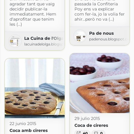
agradar tant que vaig
passada la Confiteria
decidir publicar-la
Poy ens va explicar
immediatament. Hem
com fer-la, jo la volia fer
d'aprofitar que tenim
ahir...però no va (...)
les (...)
Pa de nous
La Cuina de l'Olga
padenous.blogspot.com
lacuinadelolga.blogspot.com
pot.com
29 julio 2015
22 junio 2015
Coca de cireres
Coca amb cireres
40
0