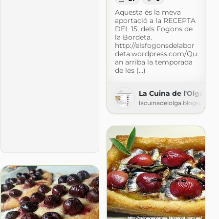
Aquesta és la meva
aportació a la RECEPTA
DEL 15, dels Fogons de
la Bordeta.
http://elsfogonsdelabor
deta.wordpress.com/Qu
an arriba la temporada
de les (...)
La Cuina de l'Olga
.com
lacuinadelolga.blogspot.c