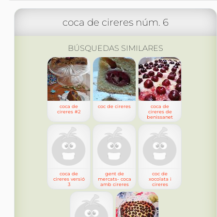
coca de cireres núm. 6
BÚSQUEDAS SIMILARES
coca de
coc de cireres
coca de
cireres #2
cireres de
benissanet
coca de
gent de
coc de
cireres versió
mercats- coca
xocolata i
3
amb cireres
cireres