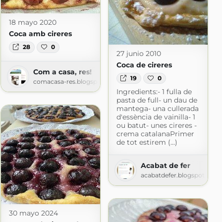
18 mayo 2020
Coca amb cireres
28
0
27 junio 2010
Coca de cireres
Com a casa, res!
19
0
comacasa-res.blogspot.com
Ingredients:- 1 fulla de
pasta de full- un dau de
mantega- una cullerada
a
d'essència de vainilla- 1
pot.com
ou batut- unes cireres -
crema catalanaPrimer
de tot estirem (...)
Acabat de fer
acabatdefer.blogspot.com
30 mayo 2024