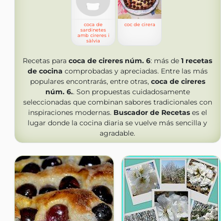
coca de
coc de cirera
sardinetes
amb cireres i
sàlvia
Recetas para
coca de cireres núm. 6
: más de
1
recetas
de cocina
comprobadas y apreciadas. Entre las más
populares encontrarás, entre otras,
coca de cireres
núm. 6.
. Son propuestas cuidadosamente
seleccionadas que combinan sabores tradicionales con
inspiraciones modernas.
Buscador de Recetas
es el
lugar donde la cocina diaria se vuelve más sencilla y
agradable.