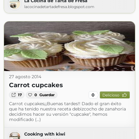
La Cocina de Tarta de Fresa
lacocinadetartadefresa.blogspot.com
27 agosto 2014
Carrot cupcakes
0
17
0
Guardar
Delicioso
Carrot cupcakes¡¡Buenas tardes!! Dado el gran éxito
que ha tenido nuestra receta debizcocho de zanahoria
decidimos hacer su versión "cupcake", hemos
modificado (...)
Cooking with kiwi