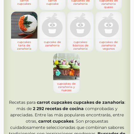
carrot
carrot
cupcakes de
cupcakes de
cupcakes
cupcake
zanahoria
zanahoria
queso
cupcakes
cupcake de
cupcakes
cupcakes de
tarta de
zanahoria
básicos de
zanahoria
zanahoria
zanahoria
veganos
cupcakes de
zanahoria y
nueces
Recetas para
carrot cupcakes cupcakes de zanahoria
:
más de
2 292
recetas de cocina
comprobadas y
apreciadas. Entre las más populares encontrarás, entre
otras,
carrot cupcakes
. Son propuestas
cuidadosamente seleccionadas que combinan sabores
tradicionales con inspiraciones modernas.
Buscador de