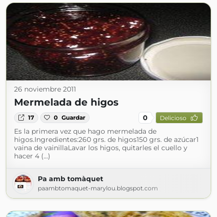
26 noviembre 2011
Mermelada de higos
0
17
0
Guardar
Delicioso
Es la primera vez que hago mermelada de
higos.Ingredientes:260 grs. de higos150 grs. de azúcar1
vaina de vainillaLavar los higos, quitarles el cuello y
hacer 4 (...)
Pa amb tomàquet
paambtomaquet-marylou.blogspot.com