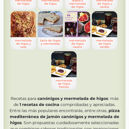
mermelada
mermeladas
queso y
mermelada
de higos
de higos
mermelada
de higos y
de higos
canela
mermelada
tarta de higos
mermelada
mermelada
de higos y
y mermelada
de higos
de higos
uvas
casera
verdes
mermelada
de higos
frescos
Recetas para
canónigos y mermelada de higos
: más
de
1
recetas de cocina
comprobadas y apreciadas.
Entre las más populares encontrarás, entre otras,
pizza
mediterránea de jamón canónigos y mermelada de
higos
. Son propuestas cuidadosamente seleccionadas
que combinan sabores tradicionales con inspiraciones