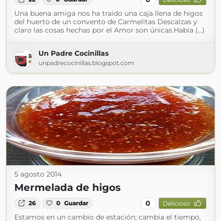
Una buena amiga nos ha traído una caja llena de higos
del huerto de un convento de Carmelitas Descalzas y
claro las cosas hechas por el Amor son únicas.Había (...)
Un Padre Cocinillas
unpadrecocinillas.blogspot.com
5 agosto 2014
Mermelada de higos
0
26
0
Guardar
Delicioso
Estamos en un cambio de estación; cambia el tiempo,