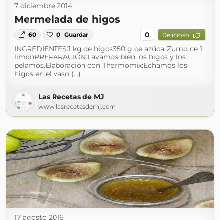
7 diciembre 2014
Mermelada de higos
0
60
0
Guardar
Delicioso
INGREDIENTES:1 kg de higos350 g de azúcarZumo de 1
limónPREPARACIÓN:Lavamos bien los higos y los
pelamos.Elaboración con Thermomix:Echamos los
higos en el vaso (...)
Las Recetas de MJ
www.lasrecetasdemj.com
17 agosto 2016