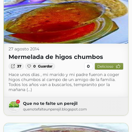
27 agosto 2014
Mermelada de higos chumbos
0
37
0
Guardar
Delicioso
Hace unos días , mi marido y mi padre fueron a coger
higos chumbos al campo de un amigo de la familia.
Todos los años van a buscarlos, tempranito por la
mañana (...)
Que no te falte un perejil
quenotefalteunperejil.blogspot.com