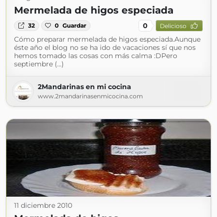
Mermelada de higos especiada
0
32
0
Guardar
Delicioso
Cómo preparar mermelada de higos especiada.Aunque
éste año el blog no se ha ido de vacaciones sí que nos
hemos tomado las cosas con más calma :DPero
septiembre (...)
2Mandarinas en mi cocina
www.2mandarinasenmicocina.com
11 diciembre 2010