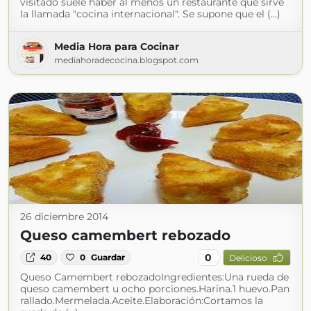
visitado suele haber al menos un restaurante que sirve
la llamada "cocina internacional". Se supone que el (...)
Media Hora para Cocinar
mediahoradecocina.blogspot.com
26 diciembre 2014
Queso camembert rebozado
0
40
0
Guardar
Delicioso
Queso Camembert rebozadoIngredientes:Una rueda de
queso camembert u ocho porciones.Harina.1 huevo.Pan
rallado.Mermelada.Aceite.Elaboración:Cortamos la