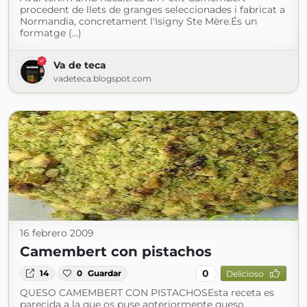
procedent de llets de granges seleccionades i fabricat a
Normandia, concretament l'Isigny Ste Mère.És un
formatge (...)
Va de teca
vadeteca.blogspot.com
16 febrero 2009
Camembert con pistachos
0
14
0
Guardar
Delicioso
QUESO CAMEMBERT CON PISTACHOSEsta receta es
parecida a la que os puse anteriormente queso