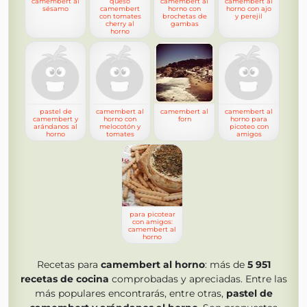
camembert al
queso
camembert al
camembert al
sésamo
camembert
horno con
horno con ajo
con tomates
brochetas de
y perejil
cherry al
gambas
horno
pastel de
camembert al
camembert al
camembert al
camembert y
horno con
forn
horno para
arándanos al
melocotón y
picoteo con
horno
tomates
amigos
para picotear
con amigos:
camembert al
horno
Recetas para
camembert al horno
: más de
5 951
recetas de cocina
comprobadas y apreciadas. Entre las
más populares encontrarás, entre otras,
pastel de