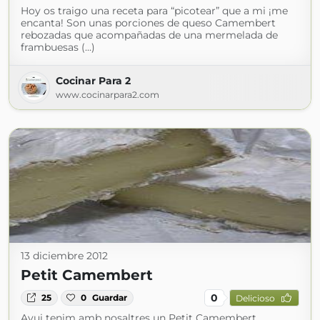
Hoy os traigo una receta para “picotear” que a mi ¡me
encanta! Son unas porciones de queso Camembert
rebozadas que acompañadas de una mermelada de
frambuesas (...)
Cocinar Para 2
www.cocinarpara2.com
13 diciembre 2012
Petit Camembert
0
25
0
Guardar
Delicioso
Avui tenim amb nosaltres un Petit Camembert