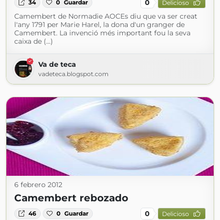
0
34
0
Guardar
Delicioso
Camembert de Normadie AOCEs diu que va ser creat
l'any 1791 per Marie Harel, la dona d'un granger de
Camembert. La invenció més important fou la seva
caixa de (...)
Va de teca
vadeteca.blogspot.com
6 febrero 2012
Camembert rebozado
0
46
0
Guardar
Delicioso