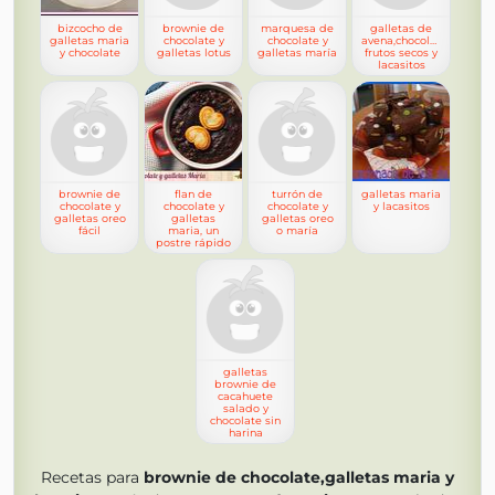
bizcocho de
brownie de
marquesa de
galletas de
galletas maria
chocolate y
chocolate y
avena,chocolate,
y chocolate
galletas lotus
galletas maría
frutos secos y
lacasitos
brownie de
flan de
turrón de
galletas maria
chocolate y
chocolate y
chocolate y
y lacasitos
galletas oreo
galletas
galletas oreo
fácil
maria, un
o maría
postre rápido
galletas
brownie de
cacahuete
salado y
chocolate sin
harina
Recetas para
brownie de chocolate,galletas maria y