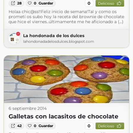
0
28
0
Guardar
Delicioso
Holaa chic@ss!!Feliz inicio de semana!Tal y como os
prometí os subo hoy la receta del brownie de chocolate
que hice el viernes..últimamente me he aficionado a (...)
La hondonada de los dulces
lahondonadadelosdulces.blogspot.com
6 septiembre 2014
Galletas con lacasitos de chocolate
0
42
0
Guardar
Delicioso