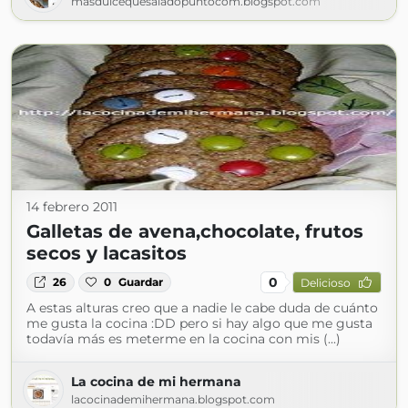
masdulcequesaladopuntocom.blogspot.com
14 febrero 2011
Galletas de avena,chocolate, frutos
secos y lacasitos
0
26
0
Guardar
Delicioso
A estas alturas creo que a nadie le cabe duda de cuánto
me gusta la cocina :DD pero si hay algo que me gusta
todavía más es meterme en la cocina con mis (...)
La cocina de mi hermana
lacocinademihermana.blogspot.com