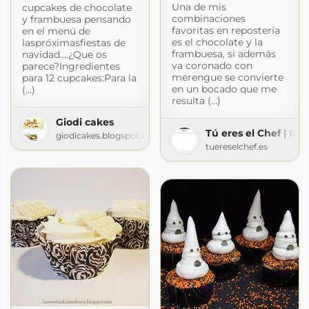
Una de mis
cupcakes de chocolate
combinaciones
y frambuesa pensando
favoritas en repostería
en el menú de
es el chocolate y la
laspróximasfiestas de
frambuesa, si además
navidad....¿Que os
va coronado con
parece?Ingredientes
merengue se convierte
para 12 cupcakes:Para la
en un bocado que me
(...)
resulta (...)
Giodi cakes
Tú eres el Chef | Rec
giodicakes.blogspot.com
tuereselchef.es