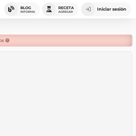
BLOG
RECETA
Iniciar sesión
INFORMA
AGREGAR
os 😄