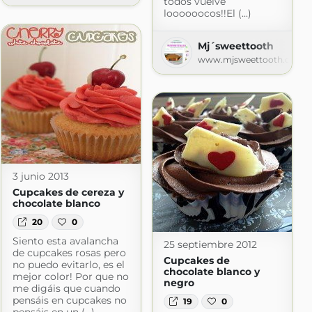
todos vuelve
loooooocos!!El (...)
Recetas con fotos
Mj´sweettooth
www.mjsweettooth.com
3 junio 2013
Cupcakes de cereza y
chocolate blanco
20
0
Siento esta avalancha
25 septiembre 2012
de cupcakes rosas pero
Cupcakes de
no puedo evitarlo, es el
chocolate blanco y
mejor color! Por que no
negro
me digáis que cuando
pensáis en cupcakes no
19
0