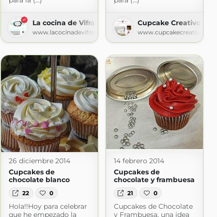
para la (...)
para (...)
La cocina de Vifran
Cupcake Creativo
ca
www.lacocinadevifran.com
www.cupcakecreativo.co
gspot.com
26 diciembre 2014
14 febrero 2014
Cupcakes de
Cupcakes de
chocolate blanco
chocolate y frambuesa
22
0
21
0
Hola!!Hoy para celebrar
Cupcakes de Chocolate
que he empezado la
y Frambuesa, una idea