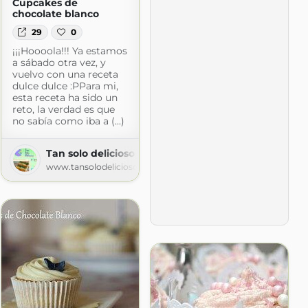
Cupcakes de
chocolate blanco
29
0
¡¡¡Hoooola!!! Ya estamos
a sábado otra vez, y
vuelvo con una receta
dulce dulce :PPara mi,
esta receta ha sido un
reto, la verdad es que
no sabía como iba a (...)
Tan solo delicioso
www.tansolodelicioso.com
cetas de una novata.
deunanovata.blogspot.com