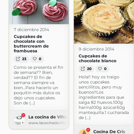
7 diciembre 2014
Cupcakes de
chocolate con
buttercream de
9 diciembre 2014
frambuesa
Cupcakes de
23
0
chocolate blanco
Como se presenta el fin
20
0
de semana?? Bien,
Hola!! hoy os traigo
verdad?? El fin de
unos cupcakes
semana siempre va
sencillitos, pero muy
bien...Para hacerlo un
buenos!!Los
poquitín más dulce os
ingredientes para que
dejo unos cupcakes.
salga 82 huevos.100g
Son de (...)
harina100g azúcar60g
mantequilla.1 cucharada
La cocina de Vifran
de (...)
www.lacocinadevifran.com
Cocina De Cris