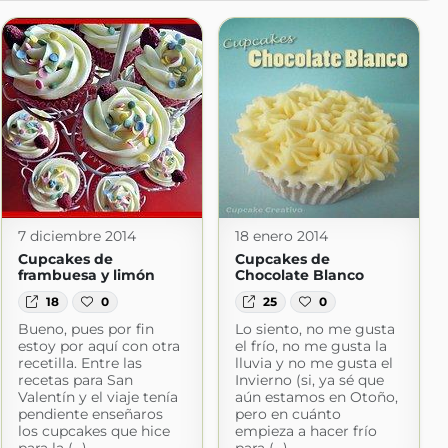
7 diciembre 2014
18 enero 2014
Cupcakes de
Cupcakes de
frambuesa y limón
Chocolate Blanco
18
0
25
0
Bueno, pues por fin
Lo siento, no me gusta
estoy por aquí con otra
el frío, no me gusta la
recetilla. Entre las
lluvia y no me gusta el
recetas para San
Invierno (si, ya sé que
Valentín y el viaje tenía
aún estamos en Otoño,
pendiente enseñaros
pero en cuánto
los cupcakes que hice
empieza a hacer frío