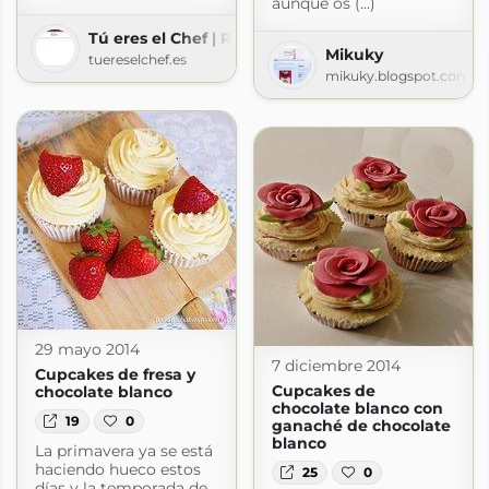
aunque os (...)
Tú eres el Chef | Recetas de repostería y cocina - 
Mikuky
tuereselchef.es
mikuky.blogspot.com
29 mayo 2014
7 diciembre 2014
Cupcakes de fresa y
Cupcakes de
chocolate blanco
chocolate blanco con
19
0
ganaché de chocolate
blanco
La primavera ya se está
haciendo hueco estos
25
0
días y la temporada de