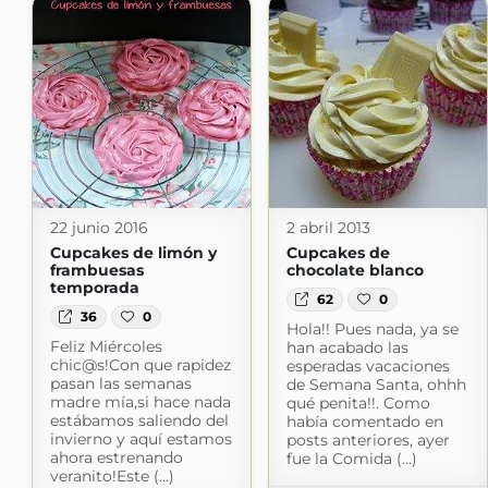
22 junio 2016
2 abril 2013
Cupcakes de limón y
Cupcakes de
frambuesas
chocolate blanco
temporada
62
0
36
0
Hola!! Pues nada, ya se
Feliz Miércoles
han acabado las
chic@s!Con que rapidez
esperadas vacaciones
pasan las semanas
de Semana Santa, ohhh
madre mía,si hace nada
qué penita!!. Como
estábamos saliendo del
había comentado en
invierno y aquí estamos
posts anteriores, ayer
ahora estrenando
fue la Comida (...)
veranito!Este (...)