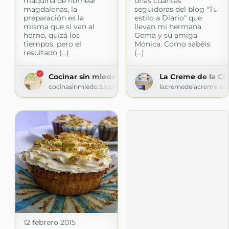
máquina de hornear
unas cuantas
magdalenas, la
seguidoras del blog "Tu
preparación es la
estilo a Diario" que
misma que si van al
llevan mi hermana
horno, quizá los
Gema y su amiga
tiempos, pero el
Mónica. Como sabéis
resultado (...)
(...)
Cocinar sin miedo
La Creme de la C
cocinasinmiedo.blogspot.com
lacremedelacreme-ndl
12 febrero 2015