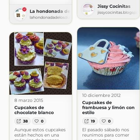
Jissy Cocinitas
La hondonada de los dulces
jissycocinitas.blogspo
lahondonadadelosdulces.blogspot.com
10 diciembre 2012
8 marzo 2015
Cupcakes de
Cupcakes de
frambuesa y limón con
chocolate blanco
estilo
38
0
19
0
Aunque estos cupcakes
El pasado sábado nos
están hechos en una
reunimos para comer