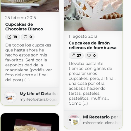
25 febrero 2015
Cupcakes de
Chocolate Blanco
11 agosto 2013
19
0
Cupcakes de limón
De todos los cupcakes
rellenos de frambuesa
que hasta ahora he
hecho estos son mis
27
0
favoritos. Será por la
Llevaba bastante
esponjosidad de la
tiempo con ganas de
magdalena (podéis ver
preparar unos
foto del corte al final
cupcakes, pero, al final,
del post) (...)
una cosa por otra,
acababa haciendo
tartas, pasteles,
My Life of Details (Mi Vida de Detalles)
pastelitos, muffins...
mylifeofdetails.blogspot.com
Como (...)
Mi Recetario por Elena
s
mirecetario-elena.blogspo
ot.com