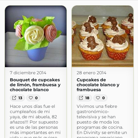
7 diciembre 2014
28 enero 2014
Bouquet de cupcakes
Cupcakes de
de limón, frambuesa y
chocolate blanco y
chocolate blanco
frambuesa
13
0
18
0
Hace unos días fue el
Vivimos una fiebre
cumpleaños de mi
gastronómico-
yaya, de mi abuela, 82
televisiva y se han
añazos!!! Por supuesto
puesto de moda los
es una de las personas
programas de cocina.
más importantes en mi
En Divinity se emite un
vida y que más quiero,
programa americano