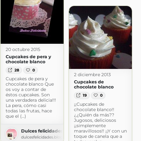
20 octubre 2015
Cupcakes de pera y
chocolate blanco
28
0
2 diciembre 2013
Cupcakes de pera y
Cupcakes de
chocolate blanco Que
chocolate blanco
os voy a contar de
éstos cupcakes. Son
19
0
una verdadera delicia!!!
¡¡Cupcakes de
La pera, cómo casi
chocolate blanco!!
todas las frutas, hace
¿¿Quién da más??
que el (...)
Jugosos, deliciosos
¡¡simplemente
maravillosos!! ¡¡Y con un
Dulces felicidades
toque de canela que a
dulcesfelicidades.blogspot.com