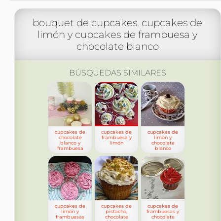
bouquet de cupcakes. cupcakes de
limón y cupcakes de frambuesa y
chocolate blanco
BÚSQUEDAS SIMILARES
cupcakes de
cupcakes de
cupcakes de
chocolate
frambuesa y
limón y
blanco y
limón
chocolate
frambuesa
blanco
cupcakes de
cupcakes de
cupcakes de
limón y
pistacho,
frambuesas y
frambuesas
chocolate
chocolate