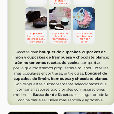
blanco y
frambuesa
cupcakes
cupcakes de
cupcakes de
fantasmagóricos
chocolate,
frambuesa y
de chocolate y
frambuesa y
limón con
frambuesa
merengue
estilo
Recetas para
bouquet de cupcakes. cupcakes de
limón y cupcakes de frambuesa y chocolate blanco
:
aún no tenemos
recetas de cocina
comprobadas,
por lo que mostramos propuestas similares. Entre las
más populares encontrarás, entre otras,
bouquet de
cupcakes de limón, frambuesa y chocolate blanco
.
Son propuestas cuidadosamente seleccionadas que
combinan sabores tradicionales con inspiraciones
modernas.
Buscador de Recetas
es el lugar donde la
cocina diaria se vuelve más sencilla y agradable.