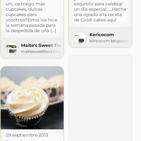
uni, os traigo más
exquisita para celebrar
cupcakes, dulces
un día especial......Hecha
cupcakes para
una ojeada a la receta
vosotros!!Estos los hice
de Giodi cakes aquí
la semana pasada para
la despedida de una (...)
Kericocom
kericocom.blogspot.com
Maite's Sweet Treats
maitesweetfood.blogspot.com
etas de repostería y cocina - Recetas con fotos
29 septiembre 2013