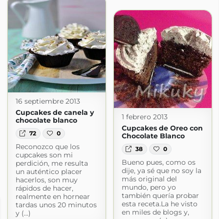
16 septiembre 2013
Cupcakes de canela y
1 febrero 2013
chocolate blanco
Cupcakes de Oreo con
72
0
Chocolate Blanco
Reconozco que los
38
0
cupcakes son mi
Bueno pues, como os
perdición, me resulta
dije, ya sé que no soy la
un auténtico placer
más original del
hacerlos, son muy
mundo, pero yo
rápidos de hacer,
también quería probar
realmente en hornear
esta receta.La he visto
tardas unos 20 minutos
en miles de blogs y,
y (...)