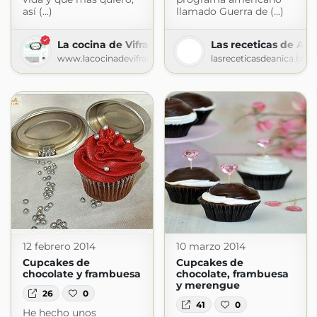
así (...)
llamado Guerra de (...)
La cocina de Vifran
Las receticas de Ani
www.lacocinadevifran.com
lasreceticasdeanica.blo
12 febrero 2014
10 marzo 2014
Cupcakes de
Cupcakes de
chocolate y frambuesa
chocolate, frambuesa
y merengue
26
0
41
0
He hecho unos