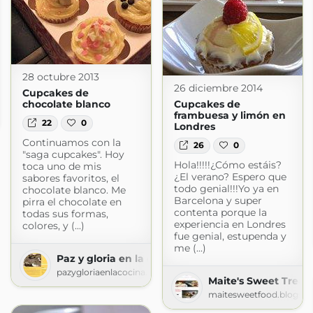
28 octubre 2013
26 diciembre 2014
Cupcakes de
chocolate blanco
Cupcakes de
reme
frambuesa y limón en
.blogspot.com
22
0
Londres
Continuamos con la
26
0
"saga cupcakes". Hoy
Hola!!!!!¿Cómo estáis?
toca uno de mis
¿El verano? Espero que
sabores favoritos, el
todo genial!!!Yo ya en
chocolate blanco. Me
Barcelona y super
pirra el chocolate en
contenta porque la
todas sus formas,
experiencia en Londres
colores, y (...)
fue genial, estupenda y
me (...)
Paz y gloria en la cocina
pazygloriaenlacocina.blogspot.com
Maite's Sweet Treat
maitesweetfood.blogsp