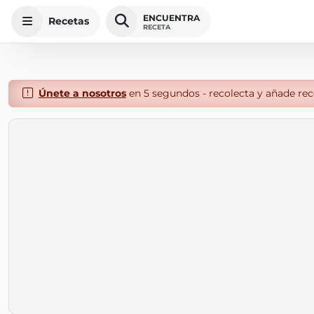
ENCUENTRA
Recetas
RECETA
Únete a nosotros
en 5 segundos - recolecta y añade rece