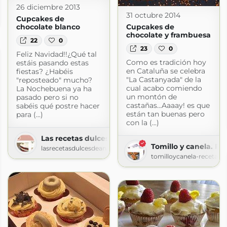
26 diciembre 2013
31 octubre 2014
Cupcakes de
t.com
chocolate blanco
Cupcakes de
chocolate y frambuesa
22
0
23
0
Feliz Navidad!!¿Qué tal
Como es tradición hoy
estáis pasando estas
en Cataluña se celebra
fiestas? ¿Habéis
"La Castanyada" de la
"reposteado" mucho?
cual acabo comiendo
La Nochebuena ya ha
un montón de
pasado pero si no
castañas...Aaaay! es que
sabéis qué postre hacer
están tan buenas pero
para (...)
con la (...)
Las recetas dulces de Ana
Tomillo y canela. Re
lasrecetasdulcesdeana.blogspot.com
tomilloycanela-recetas